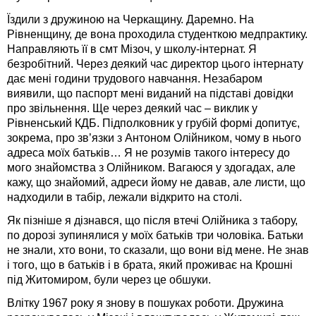
Їздили з дружиною на Черкащину. Даремно. На
Рівненщину, де вона проходила студенткою медпрактику.
Направляють її в смт Мізоч, у школу-інтернат. Я
безробітний. Через деякий час директор цього інтернату
дає мені години трудового навчання. Незабаром
виявили, що паспорт мені виданий на підставі довідки
про звільнення. Ще через деякий час – виклик у
Рівненський КДБ. Підполковник у грубій формі допитує,
зокрема, про зв’язки з Антоном Олійником, чому в нього
адреса моїх батьків… Я не розумів такого інтересу до
мого знайомства з Олійником. Вагаюся у здогадах, але
кажу, що знайомий, адреси йому не давав, але листи, що
надходили в табір, лежали відкрито на столі.
Як пізніше я дізнався, що після втечі Олійника з табору,
по дорозі зупинялися у моїх батьків три чоловіка. Батьки
не знали, хто вони, то сказали, що вони від мене. Не знав
і того, що в батьків і в брата, який проживає на Крошні
під Житомиром, були через це обшуки.
Влітку 1967 року я знову в пошуках роботи. Дружина