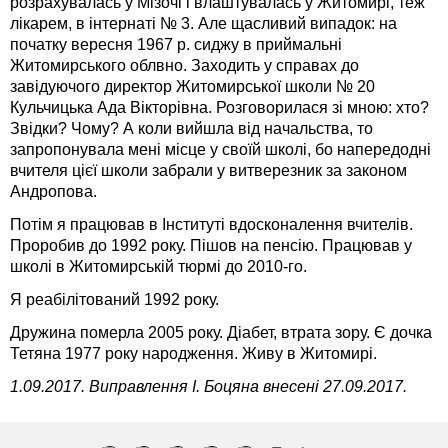
розрахувалась у Мізочі і влаштувалась у Житомирі, теж
лікарем, в інтернаті № 3. Але щасливий випадок: на
початку вересня 1967 р. сиджу в приймальні
Житомирського облвно. Заходить у справах до
завідуючого директор Житомирської школи № 20
Кульчицька Ада Вікторівна. Розговорилася зі мною: хто?
Звідки? Чому? А коли вийшла від начальства, то
запропонувала мені місце у своїй школі, бо напередодні
вчителя цієї школи забрали у витверезник за законом
Андропова.
Потім я працював в Інституті вдосконалення вчителів.
Проробив до 1992 року. Пішов на пенсію. Працював у
школі в Житомирській тюрмі до 2010-го.
Я реабілітований 1992 року.
Дружина померла 2005 року. Діабет, втрата зору. Є дочка
Тетяна 1977 року народження. Живу в Житомирі.
1.09.2017. Виправлення І. Боцяна внесені 27.09.2017.