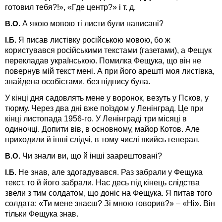
готовил тебя?!», «Где центр?» і т. д.
А якою мовою ті листи були написані?
В.О.
Я писав листівку російською мовою, бо ж
І.Б.
користувався російськими текстами (газетами), а Фещук
перекладав українською. Помилка Фещука, що він не
повернув мій текст мені. А при його арешті моя листівка,
знайдена особістами, без підпису була.
У кінці дня садовлять мене у воронок, везуть у Псков, у
тюрму. Через два дні вже поїздом у Ленінград. Це при
кінці листопада 1956-го. У Ленінграді три місяці в
одиночці. Допити вів, в основному, майор Котов. Але
приходили й інші слідчі, в тому числі якийсь генерал.
Чи знали ви, що й інші заарештовані?
В.О.
Не знав, але здогадувався. Раз забрали у Фещука
І.Б.
текст, то й його забрали. Нас десь під кінець слідства
звели з тим солдатом, що доніс на Фещука. Я питав того
солдата: «Ти мене знаєш? Зі мною говорив?» – «Ні». Він
тільки Фещука знав.