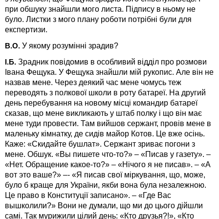
при обшуку знайшли мого листа. Підпису в ньому не
було. Листки з мого плану роботи потрібні були для
експертизи.
У якому розумінні зрадив?
В.О.
Зрадник повідомив в особливий відділ про розмови
І.Б.
Івана Фещука. У Фещука знайшли мій рукопис. Але він не
назвав мене. Через деякий час мене чомусь теж
переводять з полкової школи в роту батареї. На другий
день перебування на новому місці командир батареї
сказав, що мене викликають у штаб полку і що він має
мене туди провести. Там вийшов сержант, провів мене в
маленьку кімнатку, де сидів майор Котов. Це вже осінь.
Каже: «Скидайте бушлат». Сержант зриває погони з
мене. Обшук. «Вы пишете что-то?» – «Писав у газету». –
«Нет. Обращение какое-то?» – «Нічого я не писав». – «А
вот это ваше?» –- «Я писав свої міркування, що, може,
було б краще для України, якби вона була незалежною.
Це право в Конституції записано». – «Где Вас
вышколили?» Вони не думали, що ми до цього дійшли
самі. Так мурижили цілий день: «Кто друзья?!», «Кто