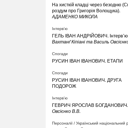
На хисткій кладці через безодню (С
роздум про Григорія Волощука).
АДАМЕНКО МИКОЛА
Інтерв’ю
ГЕЛЬ ІВАН АНДРІЙОВИЧ. Інтерв’ю
Вахтанґ Кіпіані та Василь Овсієнк
Спогади
РУСИН ІВАН ІВАНОВИЧ. ЕТАПИ
Спогади
РУСИН ІВАН ІВАНОВИЧ. ДРУГА
ПОДОРОЖ
Інтерв’ю
ГЕВРИЧ ЯРОСЛАВ БОГДАНОВИЧ
Овсієнко В.В.
Персоналії / Український національний 