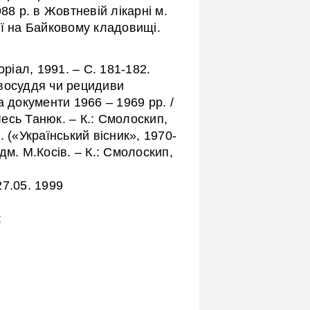
88 р. в Жовтневій лікарні м.
ії на Байковому кладовищі.
ріал, 1991. – С. 181-182.
равосуддя чи рецидиви
а документи 1966 – 1969 рр. /
есь Танюк. – К.: Смолоскип,
3. («Український вісник», 1970-
м. М.Косів. – К.: Смолоскип,
7.05. 1999
: