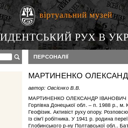
віртуальний музей
ИДЕНТСЬКИЙ РУХ В УКР
ПЕРСОНАЛІЇ
МАРТИНЕНКО ОЛЕКСАНД
автор: Овсієнко В.В.
МАРТИНЕНКО ОЛЕКСАНДР ІВАНОВИЧ (нар
Горлівка Донецької обл. – п. 1988 р., м. К
Геофізик. Активіст руху опору. Розпов
Із сім'ї робітника. У 1941 р. родина пере
Глобинського р-ну Полтавської обл.. Бат