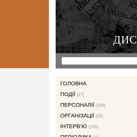
ДИС
ГОЛОВНА
ПОДІЇ
[37]
ПЕРСОНАЛІЇ
[398]
ОРГАНІЗАЦІЇ
[29]
ІНТЕРВ’Ю
[190]