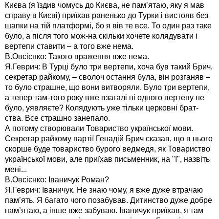
Києва (я їздив чомусь до Києва, не пам’ятаю, яку я мав
справу в Києві) приїхав раненько до Турки і вистояв без
шапки на тій платформі, бо я вів те все. То один раз таке
було, а після того мож-на скільки хочете колядувати і
вертепи ставити – а того вже нема.
В.Овсієнко: Такого враження вже нема.
Я.Геврич: В Турці було три вертепи, хоча був такий Брич,
секретар райкому, – сволоч остання була, він розганяв –
то було страшне, що вони витворяли. Було три вертепи,
а тепер там-того року вже взагалі ні одного вертепу не
було, уявляєте? Колядують уже тільки церковні брат-
ства. Все страшно занепало.
А потому створювали Товариство української мови.
Секретар райкому партії Генадій Брич сказав, що в нього
скорше буде товариство бурого ведмедя, як Товариство
української мови, але приїхав письменник, на "І", назвіть
мені...
В.Овсієнко: Іваничук Роман?
Я.Геврич: Іваничук. Не знаю чому, я вже дуже втрачаю
пам’ять. Я багато чого позабував. Дитинство дуже добре
пам’ятаю, а інше вже забуваю. Іваничук приїхав, я там