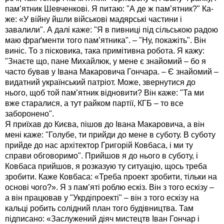
пам’ятник Шевченкові. Я питаю: "А де ж пам’ятник?" Ка-
же: «У війну йшли військові мадярські частини і
завалили". А далі каже: "Я в пивниці під сільською радою
маю фраґменти того пам’ятника". – "Ну, покажіть". Він
виніс. То з пісковика, така примітивна робота. Я кажу:
"Знаєте що, пане Михайлюк, у мене є знайомий – бо я
часто бував у Івана Макаровича Гончара. – Є знайомий –
видатний український патріот. Може, звернутися до
нього, щоб той пам’ятник відновити? Він каже: "Та ми
вже старалися, а тут райком партії, КГБ – то все
заборонено".
Я приїхав до Києва, пішов до Івана Макаровича, а він
мені каже: "Голубе, ти прийди до мене в суботу. В суботу
прийде до нас архітектор Григорій Ковбаса, і ми ту
справи обговоримо". Прийшов я до нього в суботу, і
Ковбаса прийшов, я розказую ту ситуацію, щось треба
зробити. Каже Ковбаса: «Треба проект зробити, тільки на
основі чого?». Я з пам’яті роблю ескіз. Він з того ескізу –
а він працював у "Укрдіпроекті" – він з того ескізу на
кальці робить солідний план того будівництва. Там
підписано: «Заслужений діяч мистецтв Іван Гончар і