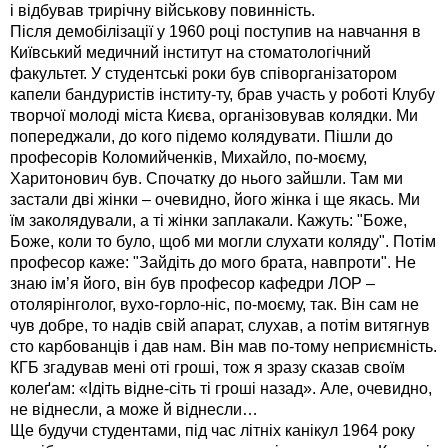
і відбував трирічну військову повинність.
Після демобілізації у 1960 році поступив на навчання в
Київський медичний інститут на стоматологічний
факультет. У студентські роки був співорганізатором
капели бандуристів інститу-ту, брав участь у роботі Клубу
творчої молоді міста Києва, організовував колядки. Ми
попереджали, до кого підемо колядувати. Пішли до
професорів Коломийченків, Михайло, по-моєму,
Харитонович був. Спочатку до нього зайшли. Там ми
застали дві жінки – очевидно, його жінка і ще якась. Ми
їм заколядували, а ті жінки заплакали. Кажуть: "Боже,
Боже, коли то було, щоб ми могли слухати коляду". Потім
професор каже: "Зайдіть до мого брата, навпроти". Не
знаю ім’я його, він був професор кафедри ЛОР –
отолярінголог, вухо-горло-ніс, по-моєму, так. Він сам не
чув добре, то надів свій апарат, слухав, а потім витягнув
сто карбованців і дав нам. Він мав по-тому неприємність.
КГБ згадував мені оті гроші, тож я зразу сказав своїм
колеґам: «Ідіть відне-сіть ті гроші назад». Але, очевидно,
не віднесли, а може й віднесли…
Ще будучи студентами, під час літніх канікул 1964 року