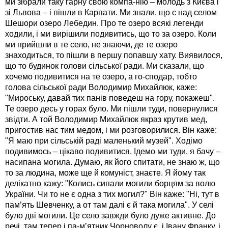
ми зібрали таку гарну свою компа-нію – молодь з Києва і
зі Львова – і пішли в Карпати. Ми знали, що є над селом
Шешори озеро Лебедин. Про те озеро всякі легенди
ходили, і ми вирішили подивитись, що то за озеро. Коли
ми прийшли в те село, не знаючи, де те озеро
знаходиться, то пішли в першу попавшу хату. Виявилося,
що то будинок голови сільської ради. Ми сказали, що
хочемо подивитися на те озеро, а го-сподар, тобто
голова сільської ради Володимир Михайлюк, каже:
"Мироську, давай тих панів поведеш на гору, покажеш".
Те озеро десь у горах було. Ми пішли туди, повернулися
звідти. А той Володимир Михайлюк якраз крутив мед,
пригостив нас тим медом, і ми розговорилися. Він каже:
"Я маю при сільській раді маленький музей". Ходімо
подивимось – цікаво подивитися. Ідемо ми туди, я бачу –
насипана могила. Думаю, як його спитати, не знаю ж, що
то за людина, може ще й комуніст, знаєте. Я йому так
делікатно кажу: "Колись сипали могили борцям за волю
України. Чи то не є одна з тих могил?" Він каже: "Ні, тут в
пам’ять Шевченку, а от там далі є й така могила". У селі
було дві могили. Це село завжди було дуже активне. До
речі, там тепер і па-м’ятник Чорноволу є, і Івану Франку, і