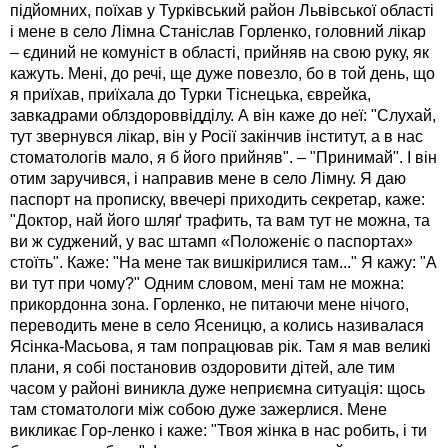
підйомних, поїхав у Турківський район Львівської області
і мене в село Лімна Станіслав Горленко, головний лікар
– єдиний не комуніст в області, прийняв на свою руку, як
кажуть. Мені, до речі, ще дуже повезло, бо в той день, що
я приїхав, приїхала до Турки Тіснецька, єврейка,
завкадрами облздороввідділу. А він каже до неї: "Слухай,
тут звернувся лікар, він у Росії закінчив інститут, а в нас
стоматологів мало, я б його прийняв". – "Принимай". І він
отим заручився, і направив мене в село Лімну. Я даю
паспорт на прописку, ввечері приходить секретар, каже:
"Доктор, най його шляґ трафить, та вам тут не можна, та
ви ж суджений, у вас штамп «Положеніє о паспортах»
стоїть". Каже: "На мене так вишкірилися там..." Я кажу: "А
ви тут при чому?" Одним словом, мені там не можна:
прикордонна зона. Горленко, не питаючи мене нічого,
переводить мене в село Ясеницю, а колись називалася
Ясінка-Масьова, я там попрацював рік. Там я мав великі
плани, я собі постановив оздоровити дітей, але тим
часом у районі виникла дуже неприємна ситуація: щось
там стоматологи між собою дуже зажерлися. Мене
викликає Гор-ленко і каже: "Твоя жінка в нас робить, і ти