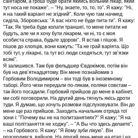
санітаром, а гроші буде брати якийсь вольний лікар, який
тут носа не покаже". – "Ну, знаете, то, то, то". Я кажу: "Ні,
я на такий варіант не згідний". Коли чую там начмед
сиділа, Зборовська: "А вас ніхто не буде пита-ти". Я кажу:
"Так. Як треба буде копати траншеї, то мене питати не
будуть, але чи я хочу бути лікарем, чи ні, то є моя
особиста справа, будьте здорові". Я встав і пішов. Я
пішов до хлопців, вони кажуть: "Та не грай варіята. Що
тобі тут, у лікарні, та тут всі люди сходяться, тут зв’язки
всякі".
Я залишився. Там був фельдшер Євдокімов, потім він
був на дев’ятнадцятому. Він мене познайомив з
Горбовим Володимиром – він тоді був в іноземному
таборі. Його чехи передали по-лякам, поляки совєтам –
так його посадили. Горбовий прийшов до мене в кабінет,
ми собі поговорили. На другий день тягнуть якісь дроти
туди. Я думаю, що хочуть розмови підслуховувати. Він до
мене ще раз прийшов. Заходить начальник отряда тої
зони і: "Почему вы не на политзанятиях?" Я кажу: "Я на
ваші політзаняття не ходжу". – "А Вы что здесь делаете",
– на Горбового. Я кажу: "Я йому зуби лікую". Він
розсердився, вийшов. На другий день мене на етап і на