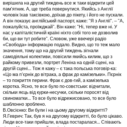
вирішила на другий тиждень все ж таки відкрити цей
пам’ятник. А, ще треба повернутися. Якийсь з Англії
чоловік їхав таксівкою, доїхав до пікету, і його не пускали.
А він показує англійський паспорт, каже: "Я з Англії". – "А,
пожалуйста, проїжджай". Він каже: "Ні, тепер вже ні. У
нас у капіталістичній країні ніхто собі того не дозволив
би, що ви тут робите". Словом, уже ввечері радіо
«Свобода» інформацію подало. Видно, що то теж мало
значення, тому що на другий тиждень зігнали
самодіяльні колективи, повісили якийсь килим, що з
райкому привезли, портрет Леніна на одній сцені, на
другій сцені... Тож я кажу – є така польська поговір-ка:
«Цо ма п’єрнік до вітрака, а фрак до камізельки». Пєрнік
– то покриття перини. Фрак є дов-гий, а камізелька
коротка. Ясно, те все було по-совєтськи: відчитали,
скільки яєць від курки-несучки, скільки поросят від
свиноматки... То все було відрежисовано, то все було
шаблонно зроблено.
В.Овсієнко: Ви були і на цьому другому відкритті?
Я.Геврич: Так, був я на другому відкритті, бо було цікаво.
Люди все-таки прийшли, влада постаралася... Співають