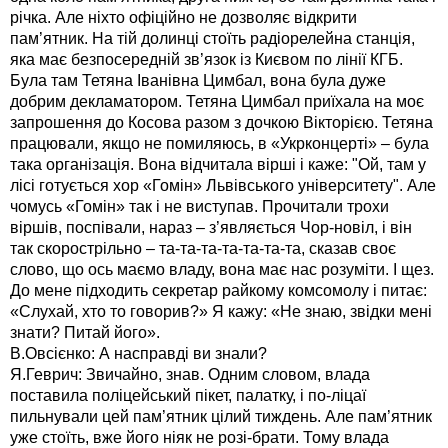
річка. Але ніхто офіційно не дозволяє відкрити
пам’ятник. На тій долинці стоїть радіорелейна станція,
яка має безпосередній зв’язок із Києвом по лінії КГБ.
Була там Тетяна Іванівна Цимбал, вона була дуже
добрим декламатором. Тетяна Цимбал приїхала на моє
запрошення до Косова разом з дочкою Вікторією. Тетяна
працювали, якщо не помиляюсь, в «Укрконцерті» – була
така організація. Вона відчитала вірші і каже: "Ой, там у
лісі готується хор «Гомін» Львівського університету". Але
чомусь «Гомін» так і не виступав. Прочитали трохи
віршів, поспівали, нараз – з’являється Чор-новіл, і він
так скорострільно – та-та-та-та-та-та-та, сказав своє
слово, що ось маємо владу, вона має нас розуміти. І щез.
До мене підходить секретар райкому комсомолу і питає:
«Слухай, хто то говорив?» Я кажу: «Не знаю, звідки мені
знати? Питай його».
В.Овсієнко: А насправді ви знали?
Я.Геврич: Звичайно, знав. Одним словом, влада
поставила поліцейський пікет, палатку, і по-ліцаї
пильнували цей пам’ятник цілий тиждень. Але пам’ятник
уже стоїть, вже його ніяк не розі-брати. Тому влада