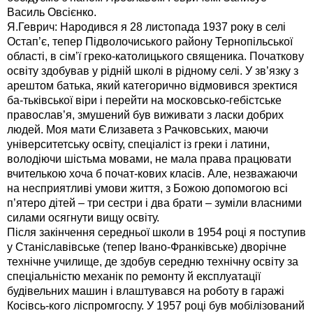
Василь Овсієнко.
Я.Геврич: Народився я 28 листопада 1937 року в селі
Остап’є, тепер Підволочиського району Тернопільської
області, в сім’ї греко-католицького священика. Початкову
освіту здобував у рідній школі в рідному селі. У зв’язку з
арештом батька, який категорично відмовився зректися
ба-тьківської віри і перейти на московсько-гебістське
православ’я, змушений був виживати з ласки добрих
людей. Моя мати Єлизавета з Рачковських, маючи
університетську освіту, спеціаліст із греки і латини,
володіючи шістьма мовами, не мала права працювати
вчителькою хоча б почат-кових класів. Але, незважаючи
на несприятливі умови життя, з Божою допомогою всі
п’ятеро дітей – три сестри і два брати – зуміли власними
силами осягнути вищу освіту.
Після закінчення середньої школи в 1954 році я поступив
у Станіславівське (тепер Івано-Франківське) дворічне
технічне училище, де здобув середню технічну освіту за
спеціальністю механік по ремонту й експлуатації
будівельних машин і влаштувався на роботу в гаражі
Косівсь-кого ліспромгоспу. У 1957 році був мобілізований