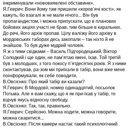
інкримінували «нововиявлені обставини».
Я.Геврич: Вони йому там пришили «коров’ячі кості», як
кажуть, бо взагалі ж не мали нічого... Він був
пропагандистом, і можна припускати, що в планових
бойових акціях участі не брав, тим більше в каральних.
До речі, його архів пропав. Цілу валізку його архіву в
мордовських таборах десь закопали – так ніхто й не
знайшов. То був дуже мудрий чоловік.
Я ж з тими свідками – Василь Підгородецький, Віктор
Солодкий і ще один, не пам’ятаю імені, їхав. Той третій
був з молодших, з того покосу п’ятдесятих років. Я з ними
сконтактував, ра-зом ми приїхали в табір, вони вже мене
поінформували, як себе поводити.
В.Овсієнко: Про який табір ви казали?
Я.Геврич: В Мордовії, номер одинадцятий, посьолок
Потьма. Але я вам скажу, що я як при-їхав у табір, то
відчув якусь відносну свободу.
В.Овсієнко: Так, так, правильно.
Я.Геврич: Серйозно. Можна ходити, можна говорити,
можна сваритися...
В.Овсієнко: Після камери настає такий психологічний