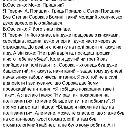
В.Овсієнко: Може, Пришляк?
Я.Геврич: А, Пришляк, Гриць Пришляк, Євген Пришляк.
Був Степан Сорока з Волині, такий молодий хлопчисько,
дуже археологією займався.
В.Овсієнко: Я його знав пізніше.
Я.Геврич: І я його знав, він дуже працював з книжками,
своєрідна людина, дуже вперта і дуже часто через це
страждала. До речі, я спочатку на політзаняття, кажу, не
піду. А він каже: "Не грай варіята, посидиш трошки,
нічого тебе не убуде". Коли я другий чи третій раз
прийшов на політзаняття, Сорока – хлопець був дуже
башковитий, як кажуть, начитаний – задає тому ду-рневі,
начальнику табору, якесь питання. Ясно, той не в силі
відповісти і звинувачує, що Сорока дає йому
провокаційне питання: «Я тобі даю покарання таке і
таке». А я встаю і кажу: "Ну, раз такі покарання на
політзаняттях, то мене більше ви тут не побачите". Я
прямо так встав і пішов: «Більше я ніколи не піду на
політзаняття». Але мене, може, те спасало, що я вже був
на остан-ньому курсі стоматології, а там був
стоматологічний кабінет, та не було кому робити. А ті