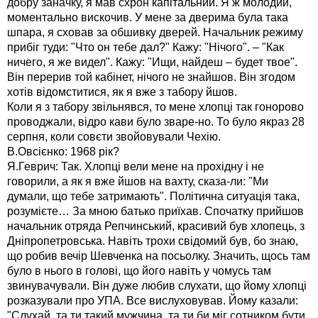
добру заначку, я мав схрон капітальний. Я ж молодий,
моментально вискочив. У мене за дверима була така
шпара, я сховав за обшивку дверей. Начальник режиму
прибіг туди: "Что он тебе дал?" Кажу: "Нічого". – "Как
ничего, я же видел". Кажу: "Ищи, найдеш – будет твое".
Він перерив той кабінет, нічого не знайшов. Він згодом
хотів відомститися, як я вже з табору йшов.
Коли я з табору звільнявся, то мене хлопці так гонорово
проводжали, відро кави було зваре-но. То було якраз 28
серпня, коли совєти звойовували Чехію.
В.Овсієнко: 1968 рік?
Я.Геврич: Так. Хлопці вели мене на прохідну і не
говорили, а як я вже йшов на вахту, сказа-ли: "Ми
думали, що тебе затримають". Політична ситуація така,
розумієте… За мною батько приїхав. Спочатку прийшов
начальник отряда Репчинський, красивий був хлопець, з
Дніпропетровська. Навіть трохи свідомий був, бо знаю,
що робив вечір Шевченка на посьолку. Значить, щось там
було в нього в голові, що його навіть у чомусь там
звинувачували. Він дуже любив слухати, що йому хлопці
розказували про УПА. Все вислуховував. Йому казали:
"Слухай, та ти такий мужчина, та ти би міг сотником бути