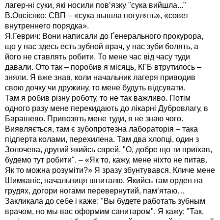
лагер-ні суки, які носили пов’язку "сука вийшла..."
В.Овсієнко: СВП – «сука вышла погулять», «совет
внутреннего порядка».
Я.Геврич: Вони написали до Ґенерального прокурора,
що у нас здесь есть зубной врач, у нас зуби болять, а
його не ставлять робити. То мене час від часу туди
давали. Ото так – поробив я місяць, КГБ втрутилось –
зняли. Я вже знав, коли начальник лагеря приводив
свою дочку чи дружину, то мене будуть відсувати.
Там я робив різну роботу, то не так важливо. Потім
одного разу мене перекидають до лікарні Дубровлагу, в
Барашево. Привозять мене туди, я не знаю чого.
Виявляється, там є зубопротезна лабораторія – така
підперта колами, перехилена. Там два хлопці, один з
Золочева, другий якийсь єврей. "О, добре що ти приїхав,
будемо тут робити". – «Як то, кажу, мене ніхто не питав.
Як то можна розуміти?» Я зразу збунтувався. Кличе мене
Шимканіс, начальниця шпиталю. Якийсь там орден на
грудях, догори ногами перевернутий, пам’ятаю…
Закликала до себе і каже: "Вы будете работать зубным
врачом, но мы вас оформим санитаром". Я кажу: "Так,