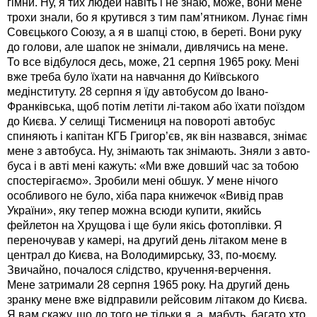
гімни. Ну, я тих людей навіть і не знаю, може, вони мене
трохи знали, бо я крутився з тим пам’ятником. Лунає гімн
Совєцького Союзу, а я в шапці стою, в береті. Вони руку
до голови, але шапок не знімали, дивлячись на мене.
То все відбулося десь, може, 21 серпня 1965 року. Мені
вже треба було їхати на навчання до Київського
медінституту. 28 серпня я їду автобусом до Івано-
Франківська, щоб потім летіти лі-таком або їхати поїздом
до Києва. У селищі Тисмениця на повороті автобус
спиняють і капітан КГБ Григор’єв, як він назвався, знімає
мене з автобуса. Ну, знімають так знімають. Зняли з авто-
буса і в авті мені кажуть: «Ми вже довший час за тобою
спостерігаємо». Зробили мені обшук. У мене нічого
особливого не було, хіба пара книжечок «Вивід прав
України», яку тепер можна всюди купити, якийсь
фейлетон на Хрущова і ще були якісь фотоплівки. Я
переночував у камері, на другий день літаком мене в
централ до Києва, на Володимирську, 33, по-моєму.
Звичайно, почалося слідство, кручення-верчення.
Мене затримали 28 серпня 1965 року. На другий день
зранку мене вже відправили рейсовим літаком до Києва.
Я вам скажу, що до того не тільки я, а, мабуть, багато хто