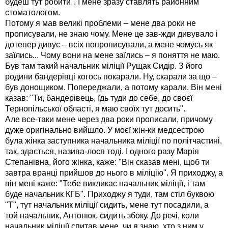
будеш тут робити". І мене зразу ставлять районним
стоматологом.
Потому я мав великі проблеми – мене два роки не
прописували, не знаю чому. Мене це зав-жди дивувало і
дотепер дивує – всіх попрописували, а мене чомусь як
заїлись... Чому вони на мене заїлись – я поняття не маю.
Був там такий начальник міліції Рущак Сидір. З його
родини бандерівці когось покарали. Ну, скарали за що –
був донощиком. Попереджали, а потому карали. Він мені
казав: "Ти, бандерівець, їдь туди до себе, до своєї
Тернопільської області, я маю своїх тут досить".
Але все-таки мене через два роки прописали, причому
дуже оригінально вийшло. У моєї жін-ки медсестрою
була жінка заступника начальника міліції по політчастині,
так, здається, назива-лося тоді. І одного разу Марія
Степанівна, його жінка, каже: "Він сказав мені, щоб ти
завтра вранці прийшов до нього в міліцію". Я приходжу, а
він мені каже: "Тебе викликає начальник міліції, і там
буде начальник КГБ". Приходжу я туди, там стіл буквою
"Т", тут начальник міліції сидить, мене тут посадили, а
той начальник, Антонюк, сидить збоку. До речі, коли
начальник міліції спитав мене, чи я знаю, хто з ним у