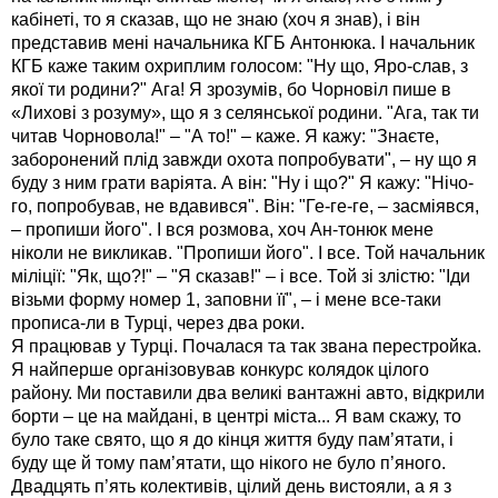
кабінеті, то я сказав, що не знаю (хоч я знав), і він
представив мені начальника КГБ Антонюка. І начальник
КГБ каже таким охриплим голосом: "Ну що, Яро-слав, з
якої ти родини?" Ага! Я зрозумів, бо Чорновіл пише в
«Лихові з розуму», що я з селянської родини. "Ага, так ти
читав Чорновола!" – "А то!" – каже. Я кажу: "Знаєте,
заборонений плід завжди охота попробувати", – ну що я
буду з ним грати варіята. А він: "Ну і що?" Я кажу: "Нічо-
го, попробував, не вдавився". Він: "Ге-ге-ге, – засміявся,
– пропиши його". І вся розмова, хоч Ан-тонюк мене
ніколи не викликав. "Пропиши його". І все. Той начальник
міліції: "Як, що?!" – "Я сказав!" – і все. Той зі злістю: "Іди
візьми форму номер 1, заповни її", – і мене все-таки
прописа-ли в Турці, через два роки.
Я працював у Турці. Почалася та так звана перестройка.
Я найперше організовував конкурс колядок цілого
району. Ми поставили два великі вантажні авто, відкрили
борти – це на майдані, в центрі міста... Я вам скажу, то
було таке свято, що я до кінця життя буду пам’ятати, і
буду ще й тому пам’ятати, що нікого не було п’яного.
Двадцять п’ять колективів, цілий день вистояли, а я з