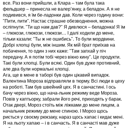
все. Раз вони прийшли, а Клара – там була така
фельдшер – принесла не валер’янку, а беладон. А я не
подивився, я їм бе-ладонки дав. Коли через годину вони:
"Пити, пити". Настає страшне обезводнення, можна
осліпнути. "Ти що нам дав?" Я дивлюся – беладонка! Я їм
– глюкози, глюкози, глюкози… І далі ходили до мене,
тільки казали: "Ты ж не ошибись". То були мордвини.
Добрі хлопці були, між іншим. Як мій брат приїхав на
побачення, то один з них каже: "Там запхай у піч
передачу. А я потім тобі через вікно кину". Це продукти.
Такі були хлопці. Були всякі. Один був дуже противний,
але два були нормальні хлопці.
Ага, ще в мене в таборі був один цікавий випадок.
Валентина Мороза відправляли в тюрму. Всі люди в цеху
на роботі. Там був швейний цех. Я в санчастині. І ось
бачу через вікно, що нача-льник режиму веде Мороза.
Повів у каптьорку, забрали його речі, приходять у барак.
Отак двері, Мороз стоїть між ліжками до мене лицем, а
начальник режиму до мене спиною. І Мороз щось
риється у своєму рюкзаку, нараз щось хапає і кидає мені.
Я на льоту хапаю – і в санчасть. Я в санчасті мав дуже