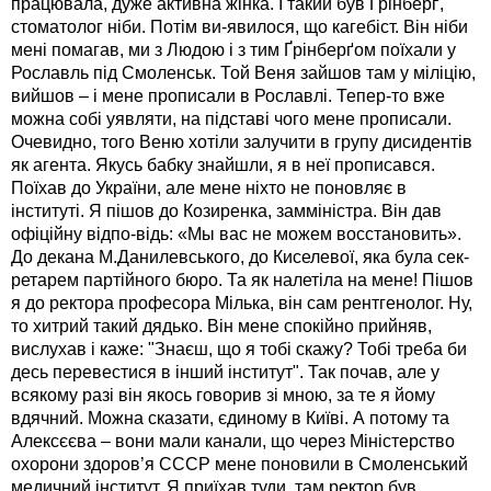
працювала, дуже активна жінка. І такий був Ґрінберґ,
стоматолог ніби. Потім ви-явилося, що кагебіст. Він ніби
мені помагав, ми з Людою і з тим Ґрінберґом поїхали у
Рославль під Смоленськ. Той Веня зайшов там у міліцію,
вийшов – і мене прописали в Рославлі. Тепер-то вже
можна собі уявляти, на підставі чого мене прописали.
Очевидно, того Веню хотіли залучити в групу дисидентів
як агента. Якусь бабку знайшли, я в неї прописався.
Поїхав до України, але мене ніхто не поновляє в
інституті. Я пішов до Козиренка, замміністра. Він дав
офіційну відпо-відь: «Мы вас не можем восстановить».
До декана М.Данилевського, до Киселевої, яка була сек-
ретарем партійного бюро. Та як налетіла на мене! Пішов
я до ректора професора Мілька, він сам рентгенолог. Ну,
то хитрий такий дядько. Він мене спокійно прийняв,
вислухав і каже: "Знаєш, що я тобі скажу? Тобі треба би
десь перевестися в інший інститут". Так почав, але у
всякому разі він якось говорив зі мною, за те я йому
вдячний. Можна сказати, єдиному в Київі. А потому та
Алексєєва – вони мали канали, що через Міністерство
охорони здоров’я СССР мене поновили в Смоленський
медичний інститут. Я приїхав туди, там ректор був