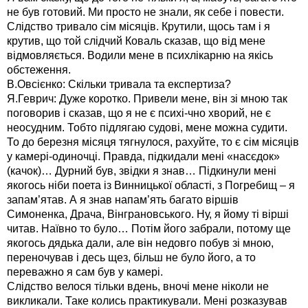
не був готовий. Ми просто не знали, як себе і повести.
Слідство тривало сім місяців. Крутили, щось там і я
крутив, що той слідчий Коваль сказав, що від мене
відмовляється. Водили мене в психлікарню на якісь
обстеження.
В.Овсієнко: Скільки тривала та експертиза?
Я.Геврич: Дуже коротко. Привели мене, він зі мною так
поговорив і сказав, що я не є психі-чно хворий, не є
неосудним. Тобто підлягаю судові, мене можна судити.
То до березня місяця тягнулося, рахуйте, то є сім місяців
у камері-одиночці. Правда, підкидали мені «насєдок»
(качок)… Дурний був, звідки я знав… Підкинули мені
якогось ніби поета із Винницької області, з Погребищ – я
запам’ятав. А я знав напам’ять багато віршів
Симоненка, Драча, Вінграновського. Ну, я йому ті вірші
читав. Наївно то було… Потім його забрали, потому ще
якогось дядька дали, але він недовго побув зі мною,
переночував і десь щез, більш не було його, а то
переважно я сам був у камері.
Слідство велося тільки вдень, вночі мене ніколи не
викликали. Таке колись практикували. Мені розказував