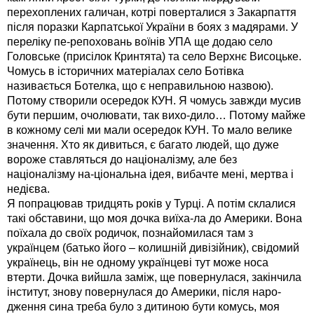
перехоплених галичан, котрі поверталися з Закарпаття
після поразки Карпатської України в боях з мадярами. У
переліку пе-репоховань воїнів УПА ще додаю село
Головське (присілок Кринтята) та село Верхнє Висоцьке.
Чомусь в історичних матеріалах село Ботівка
називається Ботелка, що є неправильною назвою).
Потому створили осередок КУН. Я чомусь завжди мусив
бути першим, очолювати, так вихо-дило… Потому майже
в кожному селі ми мали осередок КУН. То мало велике
значення. Хто як дивиться, є багато людей, що дуже
вороже ставляться до націоналізму, але без
націоналізму на-ціональна ідея, вибачте мені, мертва і
недієва.
Я попрацював тридцять років у Турці. А потім склалися
такі обставини, що моя дочка виїха-ла до Америки. Вона
поїхала до своїх родичок, познайомилася там з
українцем (батько його – колишній дивізійник), свідомий
українець, він не одному українцеві тут може носа
втерти. Дочка вийшла заміж, ще повернулася, закінчила
інститут, знову повернулася до Америки, після наро-
дження сина треба було з дитиною бути комусь, моя