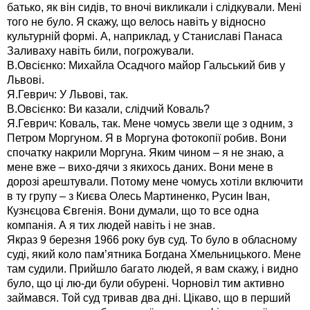
батько, як він сидів, то вночі викликали і слідкували. Мені
того не було. Я скажу, що велось навіть у відносно
культурній формі. А, наприклад, у Станиславі Панаса
Заливаху навіть били, погрожували.
В.Овсієнко: Михайла Осадчого майор Гальський бив у
Львові.
Я.Геврич: У Львові, так.
В.Овсієнко: Ви казали, слідчий Коваль?
Я.Геврич: Коваль, так. Мене чомусь звели ще з одним, з
Петром Моргуном. Я в Моргуна фотокопії робив. Вони
спочатку накрили Моргуна. Яким чином – я не знаю, а
мене вже – вихо-дячи з якихось даних. Вони мене в
дорозі арештували. Потому мене чомусь хотіли включити
в ту групу – з Києва Олесь Мартиненко, Русин Іван,
Кузнєцова Євгенія. Вони думали, що то все одна
компанія. А я тих людей навіть і не знав.
Якраз 9 березня 1966 року був суд. То було в обласному
суді, який коло пам’ятника Богдана Хмельницького. Мене
там судили. Прийшло багато людей, я вам скажу, і видно
було, що ці лю-ди були обурені. Чорновіл тим активно
займався. Той суд тривав два дні. Цікаво, що в перший