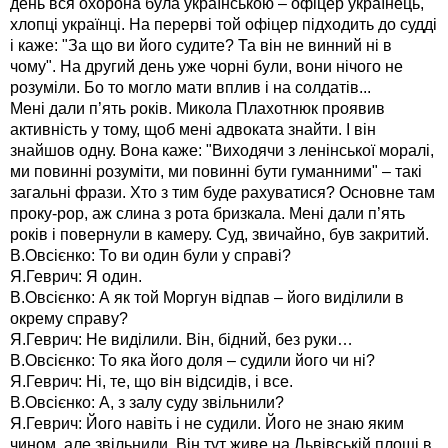
день вся охорона була українською – офіцер українець,
хлопці українці. На перерві той офіцер підходить до судді
і каже: "За що ви його судите? Та він не винний ні в
чому". На другий день уже чорні були, вони нічого не
розуміли. Бо то могло мати вплив і на солдатів...
Мені дали п’ять років. Микола Плахотнюк проявив
активність у тому, щоб мені адвоката знайти. І він
знайшов одну. Вона каже: "Виходячи з ленінської моралі,
ми повинні розуміти, ми повинні бути гуманними" – такі
загальні фрази. Хто з тим буде рахуватися? Основне там
проку-рор, аж слина з рота бризкала. Мені дали п’ять
років і повернули в камеру. Суд, звичайно, був закритий.
В.Овсієнко: То ви один були у справі?
Я.Геврич: Я один.
В.Овсієнко: А як той Моргун відпав – його виділили в
окрему справу?
Я.Геврич: Не виділили. Він, бідний, без руки…
В.Овсієнко: То яка його доля – судили його чи ні?
Я.Геврич: Ні, те, що він відсидів, і все.
В.Овсієнко: А, з залу суду звільнили?
Я.Геврич: Його навіть і не судили. Його не знаю яким
чином, але звільнили. Він тут живе на Львівській площі в