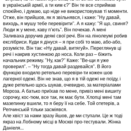
в українській армії, а ти ким є?" Він те все сприймав
спокійно, і думаю, що ніде не використовував ті моменти.
Отже, він прийшов, як я звільнявся, і каже: "Ну давай,
виходь, я мушу тебе перевірити". А я кажу: "Я що, свиня?
Люди ж у мене, каву п’ють". Він почекав. А мені
Заливаха доручив деякі свої речі. Він на лінолеумі робив
екслібриси. Куди я дінуся – я при собі то маю, або-або,
розумієте. Він так: «Ну давай, витягуй». Переглянув ці
речі і накрив хустинкою до носа. Коли раз – біжить
начальник режиму. "Ну, как?" Каже: "Ве-щи я уже
проверил". – "Ну тогда давай раздевайся". В його
функцію входило ретельно перевіри-ти кожен шов
лагерної одежі. Він не знав, що я в тій одежі не поїду, і
дуже ретельно щось шукав, очевидно, за матеріалами
Мороза. А батько приїхав по мене, привіз мені вишиту
сорочку, кос-тюм, все так, як має бути. Хлопці мені там
мазепинку вшили, то я беру її на себе. Той отетерів, а
Репчинській тільки засміявся.
Але хвіст за нами зразу йшов, де ми ступали. Це ж тоді
якраз на Лобному місці в Москві про-тестували. Жінка
Даніеля...