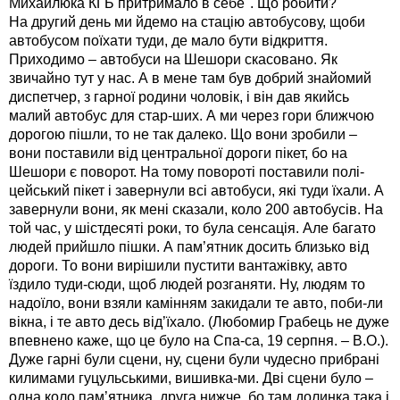
Михайлюка КГБ притримало в себе". Що робити?
На другий день ми йдемо на стацію автобусову, щоби
автобусом поїхати туди, де мало бути відкриття.
Приходимо – автобуси на Шешори скасовано. Як
звичайно тут у нас. А в мене там був добрий знайомий
диспетчер, з гарної родини чоловік, і він дав якийсь
малий автобус для стар-ших. А ми через гори ближчою
дорогою пішли, то не так далеко. Що вони зробили –
вони поставили від центральної дороги пікет, бо на
Шешори є поворот. На тому повороті поставили полі-
цейський пікет і завернули всі автобуси, які туди їхали. А
завернули вони, як мені сказали, коло 200 автобусів. На
той час, у шістдесяті роки, то була сенсація. Але багато
людей прийшло пішки. А пам’ятник досить близько від
дороги. То вони вирішили пустити вантажівку, авто
їздило туди-сюди, щоб людей розганяти. Ну, людям то
надоїло, вони взяли камінням закидали те авто, поби-ли
вікна, і те авто десь від’їхало. (Любомир Грабець не дуже
впевнено каже, що це було на Спа-са, 19 серпня. – В.О.).
Дуже гарні були сцени, ну, сцени були чудесно прибрані
килимами гуцульськими, вишивка-ми. Дві сцени було –
одна коло пам’ятника, друга нижче, бо там долинка така і