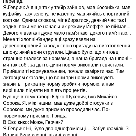
перепад.
Я.Геврич: А я ще так у табір зайшов, мав босоніжки, мав
куфайку таку зелену, не казенну, мав якийсь спортивний
костюм. Одним словом, міг вбиратися, деякий час так і
ходив, поки мене начальник режиму Йоффе не піймав...
Декого я взагалі дуже мало пам’ятаю, декого пам’ятаю...
Мене ті хлопці-бандерівці зразу взяли на
деревообробний завод у свою бригаду на виготовлення
шпону, який вони стругали. Цікаво було, що литовці
страшно гналися за нормами, а наша бригада на шпоні –
ми так собі: за дві го-дини норму виконали і свистали.
Прийшли ті нормувальники, почали заміряти час. Тим
литовцям сказали, що вони три норми виконують,
значить, трикратну норму зробили нормою, а нам
вирішили підняти на п’ять процентів.
Був ще в тому таборі Юрко Шухевич, був Михайло
Сорока. Я, між іншим, мав дуже добрі стосунки з
Сорокою, ми дуже приємно проводили час. По-
тюремному приємно. Гриць...
В.Овсієнко: Може, Герчак?
Я.Геврич: Ні, було два однофамільці… Забув фамілії. З
Волині були хлопці, цікаві хлопці.