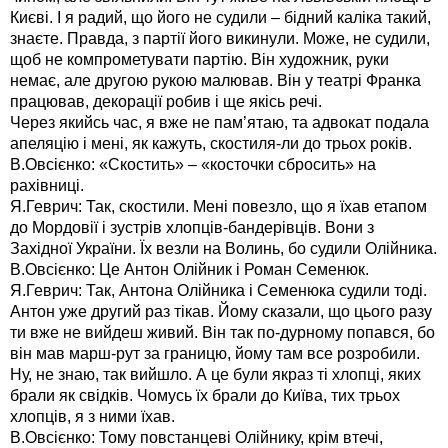
Києві. І я радий, що його не судили – бідний каліка такий,
знаєте. Правда, з партії його викинули. Може, не судили,
щоб не компрометувати партію. Він художник, руки
немає, але другою рукою малював. Він у театрі Франка
працював, декорації робив і ще якісь речі.
Через якийсь час, я вже не пам’ятаю, та адвокат подала
апеляцію і мені, як кажуть, скостиля-ли до трьох років.
В.Овсієнко: «Скостить» – «косточки сбросить» на
рахівниці.
Я.Геврич: Так, скостили. Мені повезло, що я їхав етапом
до Мордовії і зустрів хлопців-бандерівців. Вони з
Західної України. Їх везли на Волинь, бо судили Олійника.
В.Овсієнко: Це Антон Олійник і Роман Семенюк.
Я.Геврич: Так, Антона Олійника і Семенюка судили тоді.
Антон уже другий раз тікав. Йому сказали, що цього разу
ти вже не вийдеш живий. Він так по-дурному попався, бо
він мав марш-рут за границю, йому там все розробили.
Ну, не знаю, так вийшло. А це були якраз ті хлопці, яких
брали як свідків. Чомусь їх брали до Київа, тих трьох
хлопців, я з ними їхав.
В.Овсієнко: Тому повстанцеві Олійнику, крім втечі,