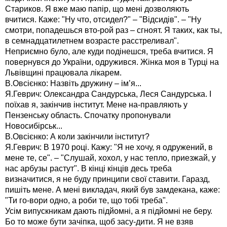
Стариков. Я вже маю папір, що мені дозволяють
вчитися. Каже: "Ну что, отсидел?" – "Відсидів". – "Ну
смотри, попадешься вто-рой раз – сгноят. Я таких, как ты,
в семнадцатилетнем возрасте расстреливал".
Неприємно було, але куди подінешся, треба вчитися. Я
повернувся до України, одружився. Жінка моя в Турці на
Львівщині працювала лікарем.
В.Овсієнко: Назвіть дружину – ім’я...
Я.Геврич: Олександра Сандурська, Леся Сандурська. І
поїхав я, закінчив інститут. Мене на-правляють у
Пензенську область. Спочатку пропонували
Новосибірськ...
В.Овсієнко: А коли закінчили інститут?
Я.Геврич: В 1970 році. Кажу: "Я не хочу, я одружений, в
мене те, се". – "Слушай, хохол, у нас тепло, приезжай, у
нас арбузы растут". В кінці кінців десь треба
визначитися, я не буду принципи свої ставити. Гаразд,
пишіть мене. А мені викладач, який був замдекана, каже:
"Ти го-вори одно, а роби те, що тобі треба".
Усім випускникам дають підйомні, а я підйомні не беру.
Бо то може бути зачіпка, щоб засу-дити. Я не взяв