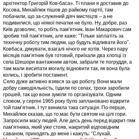
архітектор Григорій Ков-баса». Ті плани я доставив до
Косова, Михайлюк пішов до райкому партії, там
побачили, що за-служений діяч мистецтв – а не
подивилися, що ніякої печатки не було. Ну, добре, раз
Київ дозволяє, то робіть пам’ятник. Іван Макарович сам
зробив той пам’ятник, але каже: "Тільки заплатіть за
технічну роботу тим людям, що будуть відливати його".
Ковбаса, дякувати, взагалі нічого не хотів. Через пару
місяців пам’ятник був готовий, приїхали два хлопці із
села Шешори вантажним автом, забрали те погруддя, а
там мали висипати могилу, відновити так, як вона була
колись, і зробити постамент.
Село дуже активно взявся за цю роботу. Вони мали
добру самодіяльність, їздили по селах, трохи заробили
грошей, так що вони зуміли то організувати. Одним
словом, у серпні 1965 року було заплановано відкрити
той пам’ятник. І тут виникла така ситуація. По-перше,
Михайлюк сказав, що то має бути святом на цілі гори.
Запросили масу людей. Але десь день перед відкрит-тям
пам’ятника, який уже стояв, накритий відповідним
саваном, приходять до мене і кажуть: "Слухай,