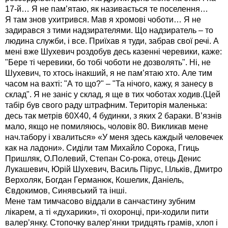
17-й… Я не пам’ятаю, як називається те поселення…
Я там знов ухитрився. Мав я хромові чоботи… Я не
задирався з тими надзирателями. Що надзиратель – то
людина служби, і все. Приїхав я туди, забрав свої речі. А
мені вже Шухевич роздобув десь казенні черевики, каже:
"Бере ті черевики, бо тобі чоботи не дозволять". Ні, не
Шухевич, то хтось інакший, я не пам’ятаю хто. Але тим
часом на вахті: "А то що?" – "Та нічого, кажу, я занесу в
склад". Я не заніс у склад, я ще в тих чоботах ходив.(Цей
табір був свого раду штрафним. Територія маленька:
десь так метрів 60Х40, 4 будинки, з яких 2 бараки. В’язнів
мало, якщо не помиляюсь, чоловік 80. Викликав мене
нач.табору і хвалиться» «У меня здесь каждый человечек
как на ладони». Сиділи там Михайло Сорока, Ггиць
Пришляк, О.Полевий, Степан Со-рока, отець Денис
Лукашевич, Юрій Шухевич, Василь Пірус, І.Ільків, Дмитро
Верхоляк, Богдан Германюк, Кошелик, Даніель,
Євдокимов, Синявський та інші.
Мене там тимчасово віддали в санчастину зубним
лікарем, а ті «духарики», ті охоронці, при-ходили пити
валер’янку. Стопочку валер’янки тридцять грамів, хлоп і