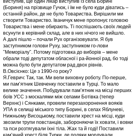
виступив, ще один лікар виступив із села Борині
(Бориня) на прізвище Гучок, і їм не було куди діватись –
останній район, де не було Товариства. Вирішили ми
створити Товариство. Іваничук мене пропонує головою
Товариства і мене обирають. Ті поспішають своїх людей
всунути в керівний склад, але в них нічого не вийшло.
А далі пішло – почали Рух організовувати. Я був
заступником голови Руху, заступником го-лови
"Меморіалу". Потому підготовка до виборів – мене
обрали тоді депутатом обласної і ра-йонної рад, бо тоді
можна було бути депутатом рад двох рівнів.
В.Овсієнко: Це з 1990-го року?
Я.Геврич: Так, так. Ми вели виховну роботу. По-перше,
ми пам’ятник Шевченку поставили в Турці. То мало
велике значення. Побудували пам’ятник на місці перших
боїв УСС з москалями між селами Ботівка (тепер
Верхнє) і Сянками, провели перезахоронення вояків
УПА в селищі міського типу Борині, в селах Яблуневі,
Нижньому Висоцькому, поставили хрест на місці, куди
звозили трупи повстанців, забороняючи їх ховати, і вовки
та пси розтягували їхні тіла. Жах та й годі! Поставили
кам’яний хрест біля Турки, де поляки мордували