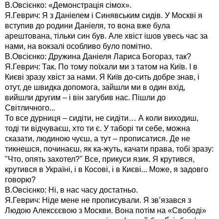
В.Овсієнко: «Демонстрація сімох».
Я.Геврич: Я з Даніелем і Синявським сидів. У Москві я
вступив до родини Даніеля, то вона вже була
арештована, тільки син був. Але хвіст ішов увесь час за
нами, на вокзалі особливо було помітно.
В.Овсієнко: Дружина Даніеля Лариса Богораз, так?
Я.Геврич: Так. По тому поїхали ми з татом на Київ. І в
Києві зразу хвіст за нами. Я Київ до-сить добре знав, і
отут, де швидка допомога, зайшли ми в один вхід,
вийшли другим – і він загубив нас. Пішли до
Світличного...
То все дурниця – сидіти, не сидіти… А коли виходиш,
тоді ти відчуваєш, хто ти є. У таборі ти себе, можна
сказати, людиною чуєш, а тут – прописатися. Де не
тикнешся, починаєш, як ка-жуть, качати права, тобі зразу:
"Что, опять захотел?" Все, прикуси язик. Я крутився,
крутився в Україні, і в Косові, і в Києві... Може, я задовго
говорю?
В.Овсієнко: Ні, в нас часу достатньо.
Я.Геврич: Ніде мене не прописували. Я зв’язався з
Людою Алексєєвою з Москви. Вона потім на «Свободі»