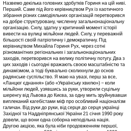
Назвемо декілька головних здобутків Гориня на цій ниві.
Перший. Саме під його керівництвом Рух із хаотичного
зібрання різних самодіяльних організацій перетворився
на добре структуровану, численну загальнонаціональну
організацію. Силу, здатну у критичний момент історії
вивести на вулиці мільйони людей. Силу, у переважній
більшості своїй патріотичну і демократичну. Під
керівництвом Михайла Гориня Рух, через сотні
різноманітних регіональних і загальнонаціональних
заходів, перетворився на велику політичну потугу. Два з
цих заходів і сьогодні вражають своєю масштабністю та
динамізмом, а тоді буквально сколихнули до основ
радянське суспільство. Я маю на увазі, перш за все,
«Ланцюг єднання» (або «Українську хвилю») − коли
мільйони людей, узявшись за руки, утворили суцільну
шеренгу від Львова до Києва, за одну мить зруйнувавши
виплеканий кагебістами міф про особливий націоналізм
галичан. Від руки до руки, від серця до серця українці
Західної та Наддніпрянської України 21 січня 1990 року
довели, що вони одна соборна неподільна нація.
Другою акцією, яка була ніби продовженням першої,