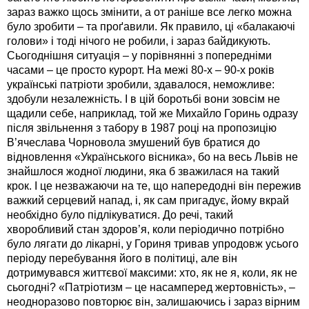
зараз важко щось змінити, а от раніше все легко можна
було зробити – та проґавили. Як правило, ці «балакаючі
голови» і тоді нічого не робили, і зараз байдикують.
Сьогоднішня ситуація – у порівнянні з попередніми
часами – це просто курорт. На межі 80-х – 90-х років
українські патріоти зробили, здавалося, неможливе:
здобули незалежність. І в цій боротьбі вони зовсім не
щадили себе, наприклад, той же Михайло Горинь одразу
після звільнення з табору в 1987 році на пропозицію
В’ячеслава Чорновола змушений був братися до
відновлення «Українського вісника», бо на весь Львів не
знайшлося жодної людини, яка б зважилася на такий
крок. І це незважаючи на те, що напередодні він пережив
важкий серцевий напад, і, як сам пригадує, йому вкрай
необхідно було підлікуватися. До речі, такий
хворобливий стан здоров’я, коли періодично потрібно
було лягати до лікарні, у Гориня тривав упродовж усього
періоду перебування його в політиці, але він
дотримувався життєвої максими: хто, як не я, коли, як не
сьогодні? «Патріотизм – це насамперед жертовність», –
неодноразово повторює він, залишаючись і зараз вірним