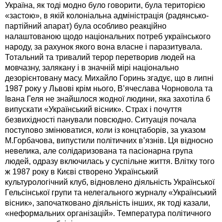
Україна, як тоді модно було говорити, була територією
«застою», в якій колоніальна адміністрація (радянсько-
партійний апарат) була особливо реакційно
налаштованою щодо національних потреб українського
народу, за рахунок якого вона власне і паразитувала.
Тотальний та тривалий терор перетворив людей на
мовчазну, залякану і в значній мірі національно
дезорієнтовану масу. Михайло Горинь згадує, що в липні
1987 року у Львові крім нього, В’ячеслава Чорновола та
Івана Геля не знайшлося жодної людини, яка захотіла б
випускати «Український вісник». Страх і почуття
безвихідності панували повсюдно. Ситуація почала
поступово змінюватися, коли із концтаборів, за указом
М.Горбачова, випустили політичних в’язнів. Ця відносно
невелика, але солідаризована та пасіонарна група
людей, одразу включилась у суспільне життя. Влітку того
ж 1987 року в Києві створено Український
культурологічний клуб, відновлено діяльність Української
Гельсінської групи та нелегального журналу «Український
вісник», започатковано діяльність інших, як тоді казали,
«неформальних організацій». Температура політичного