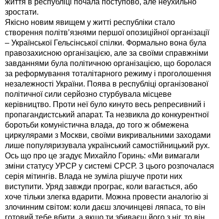
життя в республіці почала поступово, але неухильно
зростати.
Якісно новим явищем у житті республіки стало
створення політв’язнями першої опозиційної організації
– Української Гельсінської спілки. Формально вона була
правозахисною організацією, але за своїми справжніми
завданнями була політичною організацією, що боролася
за реформування тоталітарного режиму і проголошення
незалежності України. Поява в республіці організованої
політичної сили серйозно стурбувала місцеве
керівництво. Проти неї було кинуто весь репресивний і
пропагандистський апарат. Та незвикла до конкурентної
боротьби комуністична влада, до того ж обмежена
циркулярами з Москви, своїми викривальними заходами
лише популяризувала український самостійницький рух.
Ось що про це згадує Михайло Горинь: «Ми вимагали
зміни статусу УРСР у системі СРСР. З цього розпочалася
серія мітингів. Влада не зуміла рішуче проти них
виступити. Уряд завжди програє, коли вагається, або
хоче тільки злегка вдарити. Можна провести аналогію зі
злочинним світом: коли даєш злочинцеві ляпаса, то він
готовий тебе вбити, а якщо ти збиваєш його з ніг, то він