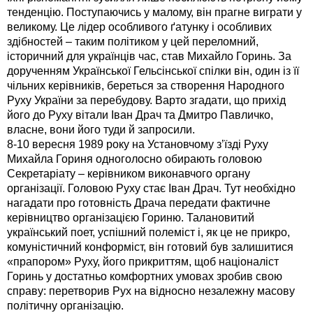
тенденцію. Поступаючись у малому, він прагне виграти у
великому. Це лідер особливого ґатунку і особливих
здібностей – таким політиком у цей переломний,
історичний для українців час, став Михайло Горинь. За
дорученням Української Гельсінської спілки він, один із її
чільних керівників, береться за створення Народного
Руху України за перебудову. Варто згадати, що прихід
його до Руху вітали Іван Драч та Дмитро Павличко,
власне, вони його туди й запросили.
8-10 вересня 1989 року на Установчому з’їзді Руху
Михайла Гориня одноголосно обирають головою
Секретаріату – керівником виконавчого органу
організації. Головою Руху стає Іван Драч. Тут необхідно
нагадати про готовність Драча передати фактичне
керівництво організацією Гориню. Талановитий
український поет, успішний полеміст і, як це не прикро,
комуністичний конформіст, він готовий був залишитися
«прапором» Руху, його прикриттям, щоб націоналіст
Горинь у достатньо комфортних умовах зробив свою
справу: перетворив Рух на відносно незалежну масову
політичну організацію.