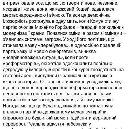
витравлювала все, що могло творити нове, незвичне,
яскраве і живе, вона, як казковий Кощей, здавалася
мертвонародженою і вічною. Та вся ця демонічна
ілюзорність розтанула в одну мить, коли Комуністичну
партію очолив Михайло Горбачов − твердий прихильник
модернізації країни. Почалися зміни, а разом зі змінами −
з’явились системні загрози. У ході його політики, що
отримала назву «перебудова», в одноосібно правлячій
партії, кажучи мовою синергетиків, виникла
«неврівноважена ситуація», коли проти
«реформаторів», які хотіли вдосконалити повільно
деградуючу імперію, зберегти її конкурентноздатність на
світовій арені, виступили із радикальною критикою
«консерватори». Останні інстинктивно усвідомлювали,
що послідовне впровадження реформаторських планів
невідворотно поставить під знак питання не тільки
віджилі системи господарювання, а й саму імперію.
Нагадаємо, що це була надзвичайно потужна група
впливу в партійно-державному механізмі країни,
спроможна в будь-який момент здійснити державний
переворот. Реальне відчуття небезпеки у