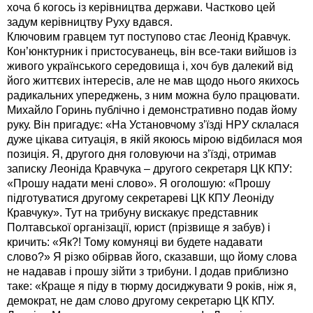
хоча б когось із керівництва держави. Частково цей
задум керівництву Руху вдався.
Ключовим гравцем тут поступово стає Леонід Кравчук.
Кон’юнктурник і пристосуванець, він все-таки вийшов із
живого українського середовища і, хоч був далекий від
його життєвих інтересів, але не мав щодо нього якихось
радикальних упереджень, з ним можна було працювати.
Михайло Горинь публічно і демонстративно подав йому
руку. Він пригадує: «На Установчому з’їзді НРУ склалася
дуже цікава ситуація, в якій якоюсь мірою відбилася моя
позиція. Я, другого дня головуючи на з’їзді, отримав
записку Леоніда Кравчука – другого секретаря ЦК КПУ:
«Прошу надати мені слово». Я оголошую: «Прошу
підготуватися другому секретареві ЦК КПУ Леоніду
Кравчуку». Тут на трибуну вискакує представник
Полтавської організації, юрист (прізвище я забув) і
кричить: «Як?! Тому комуняці ви будете надавати
слово?» Я різко обірвав його, сказавши, що йому слова
не надавав і прошу зійти з трибуни. І додав приблизно
таке: «Краще я піду в тюрму досиджувати 9 років, ніж я,
демократ, не дам слово другому секретарю ЦК КПУ.