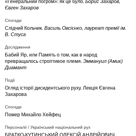
«Генеральний погром»: як це було.
Борис Захаров,
Євген Захаров
Спогади
Слідчий Кольчик.
Василь Овсієнко, лауреат премії ім.
В. Стуса
Дослідження
Бабий Яр, или Память о том, как в народ
превращалось строптивое племя.
Эммануил (Амик)
Диамант
Події
Огляд історії дисидентського руху. Лекція Євгена
Захарова
Спогади
Помер Михайло Хейфец
Персоналії / Український національний рух
БРАТКО-КУТИНСЬКИЙ ОЛЕКСІЙ АНДРІЙОВИЧ.