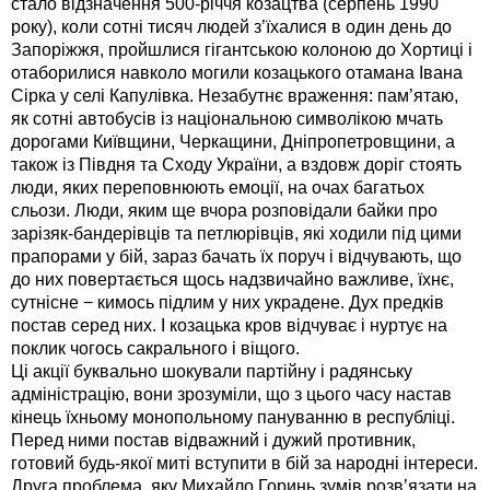
стало відзначення 500-річчя козацтва (серпень 1990
року), коли сотні тисяч людей з’їхалися в один день до
Запоріжжя, пройшлися гігантською колоною до Хортиці і
отаборилися навколо могили козацького отамана Івана
Сірка у селі Капулівка. Незабутнє враження: пам’ятаю,
як сотні автобусів із національною символікою мчать
дорогами Київщини, Черкащини, Дніпропетровщини, а
також із Півдня та Сходу України, а вздовж доріг стоять
люди, яких переповнюють емоції, на очах багатьох
сльози. Люди, яким ще вчора розповідали байки про
зарізяк-бандерівців та петлюрівців, які ходили під цими
прапорами у бій, зараз бачать їх поруч і відчувають, що
до них повертається щось надзвичайно важливе, їхнє,
сутнісне − кимось підлим у них украдене. Дух предків
постав серед них. І козацька кров відчуває і нуртує на
поклик чогось сакрального і віщого.
Ці акції буквально шокували партійну і радянську
адміністрацію, вони зрозуміли, що з цього часу настав
кінець їхньому монопольному пануванню в республіці.
Перед ними постав відважний і дужий противник,
готовий будь-якої миті вступити в бій за народні інтереси.
Друга проблема, яку Михайло Горинь зумів розв’язати на