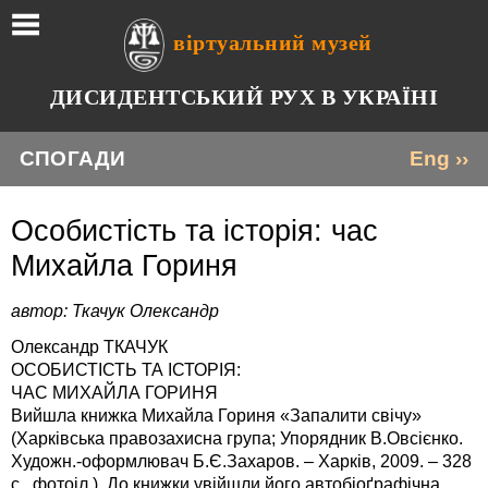
віртуальний музей
ДИСИДЕНТСЬКИЙ РУХ В УКРАЇНІ
СПОГАДИ
Eng ››
Особистість та історія: час
Михайла Гориня
автор: Ткачук Олександр
Олександр ТКАЧУК
ОСОБИСТІСТЬ ТА ІСТОРІЯ:
ЧАС МИХАЙЛА ГОРИНЯ
Вийшла книжка Михайла Гориня «Запалити свічу»
(Харківська правозахисна група; Упорядник В.Овсієнко.
Художн.-оформлювач Б.Є.Захаров. – Харків, 2009. – 328
с., фотоіл.). До книжки увійшли його автобіоґрафічна