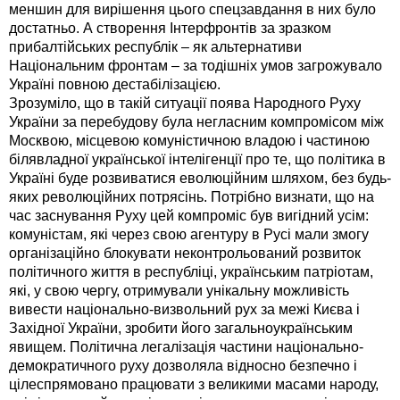
меншин для вирішення цього спецзавдання в них було
достатньо. А створення Інтерфронтів за зразком
прибалтійських республік – як альтернативи
Національним фронтам – за тодішніх умов загрожувало
Україні повною дестабілізацією.
Зрозуміло, що в такій ситуації поява Народного Руху
України за перебудову була негласним компромісом між
Москвою, місцевою комуністичною владою і частиною
білявладної української інтелігенції про те, що політика в
Україні буде розвиватися еволюційним шляхом, без будь-
яких революційних потрясінь. Потрібно визнати, що на
час заснування Руху цей компроміс був вигідний усім:
комуністам, які через свою агентуру в Русі мали змогу
організаційно блокувати неконтрольований розвиток
політичного життя в республіці, українським патріотам,
які, у свою чергу, отримували унікальну можливість
вивести національно-визвольний рух за межі Києва і
Західної України, зробити його загальноукраїнським
явищем. Політична легалізація частини національно-
демократичного руху дозволяла відносно безпечно і
цілеспрямовано працювати з великими масами народу,