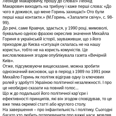
Леоніде Макаровичу, прошу до слова!» Леонід
Макарович виходить на трибуну і каже перші слова: «До
чого я дожився, що мене Горинь захищає!» Ото були
перші наші контакти.» (М.Горинь. «Запалити свічу», с. 98-
99).
До речі, саме Кравчук, здається, у 1990 році, мимоволі,
буквально однією фразою окреслив значення Михайла
Гориня в українській історії, зауваживши, що з його
приходом до Києва «ситуація склалась не на нашу
користь», тобто не на користь комуністів. Це
висловлювання згодом опублікувала газета «Вечірній
Київ».
Отже, підсумовуючи вищесказане, можна зробити
однозначний висновок, що в період з 1989 по 1991 роки
Михайло Горинь як політик відіграв одну із ключових
ролей у здобутті Україною політичної незалежності. І про
це необхідно сказати на повний голос...
Що ж до подальшої його політичної кар’єри і
ефективності принципів, які він згодом сповідував, то це
вже тема окремої статті або круглого столу.
На завершення – про інфантильність і політику. Сьогодні
багато хто любить потеревенити про важкі часи, мовляв,