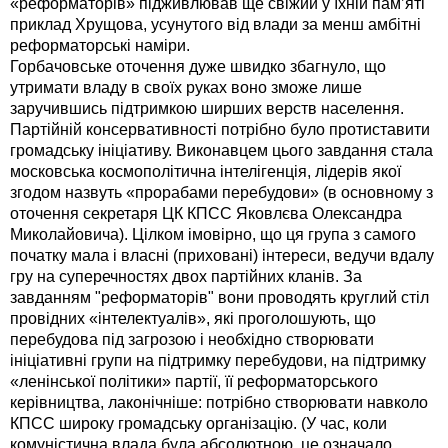
«реформаторів» підживлював ще свіжий у їхній пам’яті
приклад Хрущова, усунутого від влади за менш амбітні
реформаторські наміри.
Горбачовське оточення дуже швидко збагнуло, що
утримати владу в своїх руках воно зможе лише
заручившись підтримкою ширших верств населення.
Партійній консервативності потрібно було протиставити
громадську ініціативу. Виконавцем цього завдання стала
московська космополітична інтелігенція, лідерів якої
згодом назвуть «прорабами перебудови» (в основному з
оточення секретаря ЦК КПСС Яковлєва Олександра
Миколайовича). Цілком імовірно, що ця група з самого
початку мала і власні (приховані) інтереси, ведучи вдалу
гру на суперечностях двох партійних кланів. За
завданням "реформаторів" вони проводять круглий стіл
провідних «інтелектуалів», які проголошують, що
перебудова під загрозою і необхідно створювати
ініціативні групи на підтримку перебудови, на підтримку
«ленінської політики» партії, її реформаторського
керівництва, лаконічніше: потрібно створювати навколо
КПСС широку громадську організацію. (У час, коли
комуністична влада була абсолютною, це означало