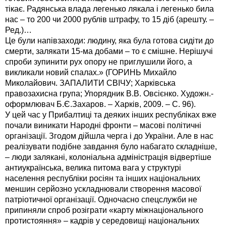
тікає. Радянська влада легенько лякала і легенько била
нас – то 200 чи 2000 рублів штрафу, то 15 діб (арешту. –
Ред.)…
Це були напівзаходи: людину, яка була готова сидіти до
смерти, залякати 15-ма добами – то є смішне. Нерішучі
спроби зупинити рух опору не приглушили його, а
викликали новий спалах.» (ГОРИНЬ Михайло
Миколайович. ЗАПАЛИТИ СВІЧУ; Харківська
правозахисна група; Упорядник В.В. Овсієнко. Художн.-
оформлювач Б.Є.Захаров. – Харків, 2009. – С. 96).
У цей час у Прибалтиці та деяких інших республіках вже
почали виникати Народні фронти – масові політичні
організації. Згодом дійшла черга і до України. Але в нас
реалізувати подібне завдання було набагато складніше,
– люди залякані, колоніальна адміністрація відвертіше
антиукраїнська, велика питома вага у структурі
населення республіки росіян та інших національних
меншин серйозно ускладнювали створення масової
патріотичної організації. Одночасно спецслужби не
припиняли спроб розіграти «карту міжнаціонального
протистояння» – кадрів у середовищі національних