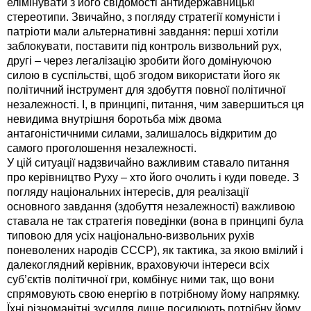
елімінувати з його свідомості антидержавницькі
стереотипи. Звичайно, з погляду стратегії комуністи і
патріоти мали альтернативні завдання: перші хотіли
заблокувати, поставити під контроль визвольний рух,
другі – через легалізацію зробити його домінуючою
силою в суспільстві, щоб згодом використати його як
політичний інструмент для здобуття повної політичної
незалежності. І, в принципі, питання, чим завершиться ця
невидима внутрішня боротьба між двома
антагоністичними силами, залишалось відкритим до
самого проголошення незалежності.
У цій ситуації надзвичайно важливим ставало питання
про керівництво Руху – хто його очолить і куди поведе. З
погляду національних інтересів, для реалізації
основного завдання (здобуття незалежності) важливою
ставала не так стратегія поведінки (вона в принципі була
типовою для усіх національно-визвольних рухів
поневолених народів СССР), як тактика, за якою вмілий і
далекоглядний керівник, враховуючи інтереси всіх
суб’єктів політичної гри, комбінує ними так, що вони
спрямовують свою енергію в потрібному йому напрямку.
Їхні різноманітні зусилля лише посилюють потрібну йому