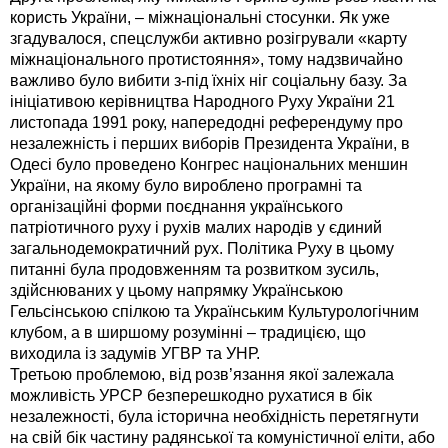
користь України, – міжнаціональні стосунки. Як уже
згадувалося, спецслужби активно розігрували «карту
міжнаціонального протистояння», тому надзвичайно
важливо було вибити з-під їхніх ніг соціальну базу. За
ініціативою керівництва Народного Руху України 21
листопада 1991 року, напередодні референдуму про
незалежність і перших виборів Президента України, в
Одесі було проведено Конгрес національних меншин
України, на якому було вироблено програмні та
організаційні форми поєднання українського
патріотичного руху і рухів малих народів у єдиний
загальнодемократичний рух. Політика Руху в цьому
питанні була продовженням та розвитком зусиль,
здійснюваних у цьому напрямку Українською
Гельсінською спілкою та Українським Культурологічним
клубом, а в ширшому розумінні – традицією, що
виходила із задумів УГВР та УНР.
Третьою проблемою, від розв’язання якої залежала
можливість УРСР безперешкодно рухатися в бік
незалежності, була історична необхідність перетягнути
на свій бік частину радянської та комуністичної еліти, або