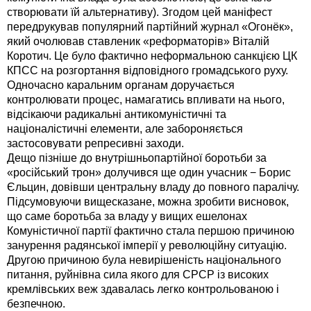
створювати їй альтернативу). Згодом цей маніфест
передрукував популярний партійний журнал «Огонёк»,
який очолював ставленик «реформаторів» Віталій
Коротич. Це було фактично неформальною санкцією ЦК
КПСС на розгортання відповідного громадського руху.
Одночасно каральним органам доручається
контролювати процес, намагатись впливати на нього,
відсікаючи радикальні антикомуністичні та
націоналістичні елементи, але забороняється
застосовувати репресивні заходи.
Дещо пізніше до внутрішньопартійної боротьби за
«російський трон» долучився ще один учасник − Борис
Єльцин, довівши центральну владу до повного паралічу.
Підсумовуючи вищесказане, можна зробити висновок,
що саме боротьба за владу у вищих ешелонах
Комуністичної партії фактично стала першою причиною
занурення радянської імперії у революційну ситуацію.
Другою причиною була невирішеність національного
питання, руйнівна сила якого для СРСР із високих
кремлівських веж здавалась легко контрольованою і
безпечною.