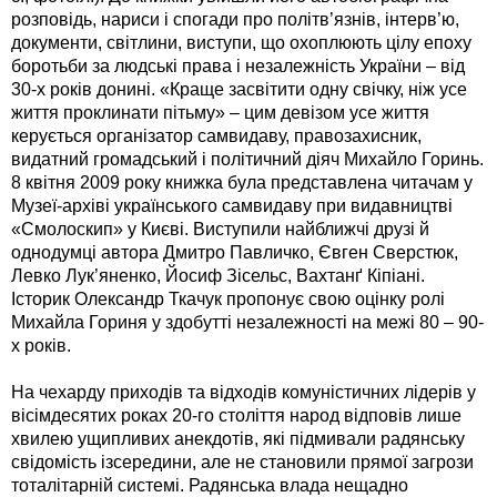
розповідь, нариси і спогади про політв’язнів, інтерв’ю,
документи, світлини, виступи, що охоплюють цілу епоху
боротьби за людські права і незалежність України – від
30-х років донині. «Краще засвітити одну свічку, ніж усе
життя проклинати пітьму» – цим девізом усе життя
керується організатор самвидаву, правозахисник,
видатний громадський і політичний діяч Михайло Горинь.
8 квітня 2009 року книжка була представлена читачам у
Музеї-архіві українського самвидаву при видавництві
«Смолоскип» у Києві. Виступили найближчі друзі й
однодумці автора Дмитро Павличко, Євген Сверстюк,
Левко Лук’яненко, Йосиф Зісельс, Вахтанґ Кіпіані.
Історик Олександр Ткачук пропонує свою оцінку ролі
Михайла Гориня у здобутті незалежності на межі 80 – 90-
х років.
На чехарду приходів та відходів комуністичних лідерів у
вісімдесятих роках 20-го століття народ відповів лише
хвилею ущипливих анекдотів, які підмивали радянську
свідомість ізсередини, але не становили прямої загрози
тоталітарній системі. Радянська влада нещадно