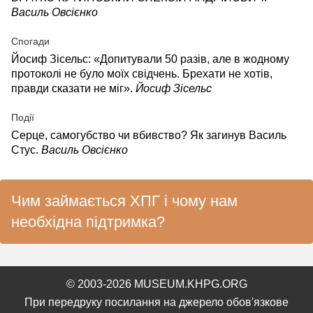
Василь Овсієнко
Спогади
Йосиф Зісельс: «Допитували 50 разів, але в жодному
протоколі не було моїх свідчень. Брехати не хотів,
правди сказати не міг».
Йосиф Зісельс
Події
Серце, самогубство чи вбивство? Як загинув Василь
Стус.
Василь Овсієнко
Чим займається ХПГ і чому нам
необхідна підтримка?
© 2003-2026 MUSEUM.KHPG.ORG
При передруку посилання на джерело обов'язкове