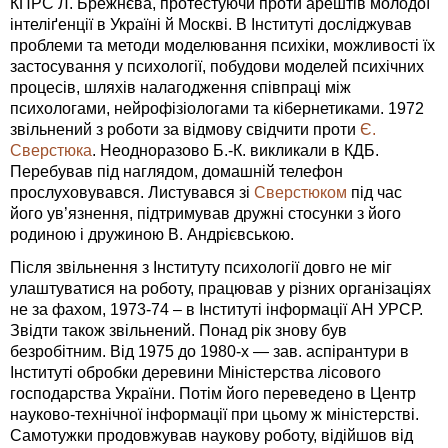
КПРС Л. Брежнєва, протестуючи проти арештів молодої
інтеліґенції в Україні й Москві. В Інституті досліджував
проблеми та методи моделювання психіки, можливості їх
застосування у психології, побудови моделей психічних
процесів, шляхів налагодження співпраці між
психологами, нейрофізіологами та кібернетиками. 1972
звільнений з роботи за відмову свідчити проти
Є.
Сверстюка
. Неодноразово Б.-К. викликали в КДБ.
Перебував під наглядом, домашній телефон
прослуховувався. Листувався зі
Сверстюком
під час
його ув’язнення, підтримував дружні стосунки з його
родиною і дружиною В. Андрієвською.
Після звільнення з Інституту психології довго не міг
улаштуватися на роботу, працював у різних організаціях
не за фахом, 1973-74 – в Інституті інформації АН УРСР.
Звідти також звільнений. Понад рік знову був
безробітним. Від 1975 до 1980-х — зав. аспірантури в
Інституті обробки деревини Міністерства лісового
господарства України. Потім його переведено в Центр
науково-технічної інформації при цьому ж міністерстві.
Самотужки продовжував наукову роботу, відійшов від