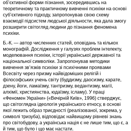
об’єктивної форми пізнання, зосередившись на
теоретичному та практичному вивченні психіки на основі
суб’єктивного підходу, запропонував свою схему
взаємодії підсистем людської діяльности, яка дала змогу
розширити світогляд людини до пізнання феномена
психіки.
Б.-К. — автор численних статей, оповідань та кількох
монографій. Дослідження у галузях проблем інтелекту,
моделювання психіки, історії української державної та
національної символіки. Запропонував методики
вивчення зв’язків психіки зі психічними проявами
Всесвіту через призму найвідоміших релігій і
філософських учень світу (буддизму, даосизму, карате,
дзену, йоги, ламаїзму, тантризму, ведантизму, магії,
алхімії, християнства, юдаїзму, ісламу). У праці
«Феномен України» («Вечірній Київ», 1996) стверджує,
що світоглядна ідеологія українського етносу, в основі
якої лежить образ триєдності (реалізованої, зокрема, у
символі тризуба), відповідає найвищому рівневі знань
про світобудову, а українська нація є не лише тим, що є, а
й тим, що було і що має настати.