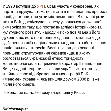
У 1990 вступив до
УРП
, брав участь у конференціях
партії та друкував тематичні статті в її виданнях про роль
нації, держави, стосунки між ними тощо. В останні роки
життя Б.-К. досліджував ґенезу української державної
символіки як таку, що постає внаслідок історичного та
культурного розвитку народу й тісно пов’язана з його
духовністю, його прагненням єднання, готовністю до
здійснення своїх національних завдань та забезпечення
національних інтересів. Висвітлював два основні
принципи структурування середовища, в якому
розгортається український етнос: триєдність
космотворчої сили та циклічний характер її виявлення.
Вищезгадані теоретичні засади українського етносу
знайшли своє відображення в монографії Б.-К.
«Феномен України», яка вийшла друком 2008 р., вже
після його смерті.
Похований на Байковому кладовищі у Києві.
Бібліографія: