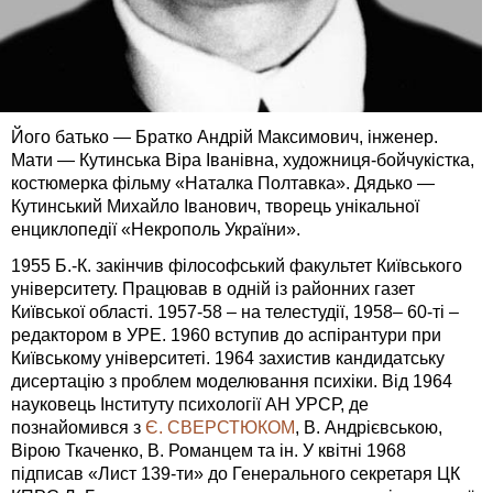
Його батько — Братко Андрій Максимович, інженер.
Мати — Кутинська Віра Іванівна, художниця-бойчукістка,
костюмерка фільму «Наталка Полтавка». Дядько —
Кутинський Михайло Іванович, творець унікальної
енциклопедії «Некрополь України».
1955 Б.-К. закінчив філософський факультет Київського
університету. Працював в одній із районних газет
Київської області. 1957-58 – на телестудії, 1958– 60-ті –
редактором в УРЕ. 1960 вступив до аспірантури при
Київському університеті. 1964 захистив кандидатську
дисертацію з проблем моделювання психіки. Від 1964
науковець Інституту психології АН УРСР, де
познайомився з
Є. СВЕРСТЮКОМ
, В. Андрієвською,
Вірою Ткаченко, В. Романцем та ін. У квітні 1968
підписав «Лист 139-ти» до Генерального секретаря ЦК