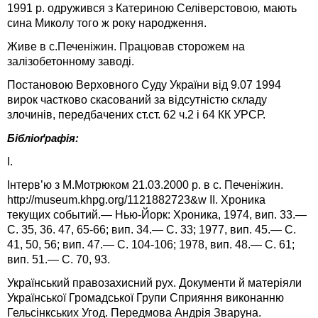
1991 р. одружився з Катериною Селіверстовою
,
мають
сина Миколу того ж року народження.
Живе в с.Печеніжин. Працював сторожем на
залізобетонному заводі.
Постановою Верховного Суду України від 9.07 1994
вирок частково скасований за відсутністю складу
злочинів, передбачених ст.ст. 62 ч.2 і 64 КК УРСР.
Бібліоґрафія:
І.
Інтерв’ю з М.Мотрюком 21.03.2000 р. в с. Печеніжин.
http://museum.khpg.org/1121882723&w ІІ. Хроника
текущих событий.— Нью-Йорк: Хроника, 1974, вип. 33.—
С. 35, 36. 47, 65-66; вип. 34.— С. 33; 1977, вип. 45.— С.
41, 50, 56; вип. 47.— С. 104-106; 1978, вип. 48.— С. 61;
вип. 51.— С. 70, 93.
Український правозахисний рух. Документи й матеріяли
Української Громадської Групи Сприяння виконанню
Гельсінкських Угод. Передмова Андрія Зваруна.