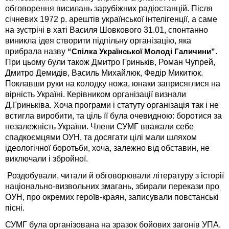
обговорення висилань зарубіжних радіостанцій. Після
січневих 1972 р. арештів української інтелігенції, а саме
на зустрічі в хаті Василя Шовкового 31.01, спонтанно
виникла ідея створити підпільну організацію, яка
прибрала назву
.
“Спілка Української Молоді Галичини”
При цьому були також Дмитро Гриньків, Роман Чупрей,
Дмитро Демидів, Василь Михайлюк, Федір Микитюк.
Поклавши руки на колодку ножа, юнаки заприсяглися на
вірність Україні. Керівником організації визнали
Д.Гриньківа. Хоча програми і статуту організація так і не
встигла виробити, та ціль її була очевидною: боротися за
незалежність України. Члени СУМГ вважали себе
спадкоємцями ОУН, та досягати цілі мали шляхом
ідеологічної боротьби, хоча, залежно від обставин, не
виключали і збройної.
Роздобували, читали й обговорювали літературу з історії
національно-визвольних змагань, збирали перекази про
ОУН, про окремих героїв-краян, записували повстанські
пісні.
СУМГ була організована на зразок бойових загонів УПА.