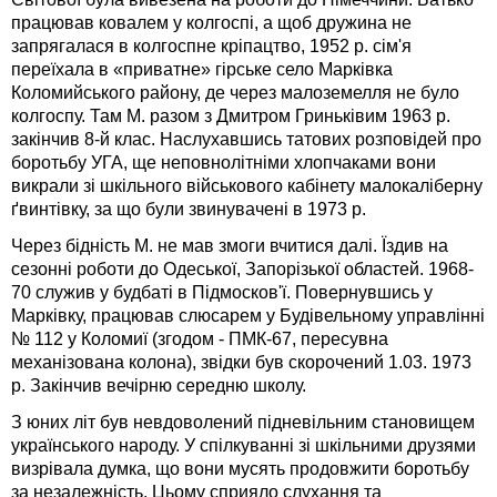
працював ковалем у колгоспі, а щоб дружина не
запрягалася в колгоспне кріпацтво, 1952 р. сім'я
переїхала в «приватне» гірське село Марківка
Коломийського району, де через малоземелля не було
колгоспу. Там М. разом з Дмитром Гриньківим 1963 р.
закінчив 8-й клас. Наслухавшись татових розповідей про
боротьбу УГА, ще неповнолітніми хлопчаками вони
викрали зі шкільного військового кабінету малокаліберну
ґвинтівку, за що були звинувачені в 1973 р.
Через бідність М. не мав змоги вчитися далі. Їздив на
сезонні роботи до Одеської, Запорізької областей. 1968-
70 служив у будбаті в Підмосков'ї. Повернувшись у
Марківку, працював слюсарем у Будівельному управлінні
№ 112 у Коломиї (згодом - ПМК-67, пересувна
механізована колона), звідки був скорочений 1.03. 1973
р. Закінчив вечірню середню школу.
З юних літ був невдоволений підневільним становищем
українського народу. У спілкуванні зі шкільними друзями
визрівала думка, що вони мусять продовжити боротьбу
за незалежність. Цьому сприяло слухання та