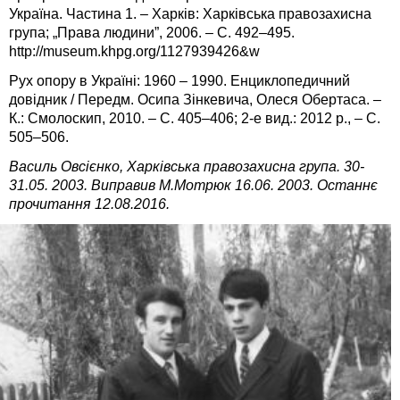
Україна. Частина 1. – Харків: Харківська правозахисна
група; „Права людини”, 2006. – C. 492–495.
http://museum.khpg.org/1127939426&w
Рух опору в Україні: 1960 – 1990. Енциклопедичний
довідник / Передм. Осипа Зінкевича, Олеся Обертаса. –
К.: Смолоскип, 2010. – С. 405–406; 2-е вид.: 2012 р., – С.
505–506.
Василь Овсієнко, Харківська правозахисна група. 30-
31.05. 2003. Виправив М.Мотрюк 16.06. 2003. Останнє
прочитання 12.08.2016.