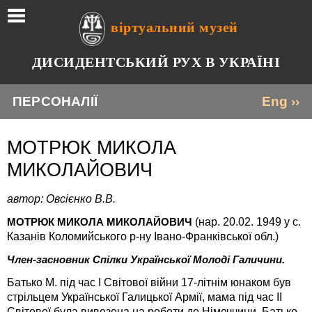
віртуальний музей
ДИСИДЕНТСЬКИЙ РУХ В УКРАЇНІ
ПЕРСОНАЛІЇ
Eng ››
МОТРЮК МИКОЛА
МИКОЛАЙОВИЧ
автор: Овсієнко В.В.
(нар. 20.02. 1949 у с.
МОТРЮК МИКОЛА МИКОЛАЙОВИЧ
Казанів Коломийського р-ну Івано-Франківської обл.)
Член-засновник Спілки Української Молоді Галичини.
Батько М. під час І Світової війни 17-літнім юнаком був
стрільцем Української Галицької Армії, мама під час ІІ
Світової була вивезена на роботи до Німеччини. Батько