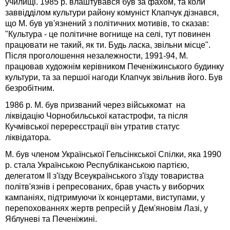
училищі. 1985 р. влаштувався був за фахом, та коли
заввідділом культури району комуніст Клапчук дізнався,
що М. був ув'язнений з політичних мотивів, то сказав:
"Культура - це політичне вогнище на селі, тут повинен
працювати не такий, як ти. Будь ласка, звільни місце".
Після проголошення незалежности, 1991-94, М.
працював художнім керівником Печеніжинського будинку
культури, та за першої нагоди Клапчук звільнив його. Був
безробітним.
1986 р. М. був призваний через військкомат
на
ліквідацію Чорнобильської катастрофи, та після
Кучмівської перереєстрації він утратив статус
ліквідатора.
М. був членом Української Гельсінкської Спілки, яка 1990
р. стала Українською Республіканською партією,
делегатом ІІ з'їзду Всеукраїнського з'їзду товариства
політв'язнів і репресованих, брав участь у виборчих
кампаніях, підтримуючи їх концертами, виступами, у
перепохованнях жертв репресій у Дем'яновім Лазі, у
Яблуневі та Печеніжині.