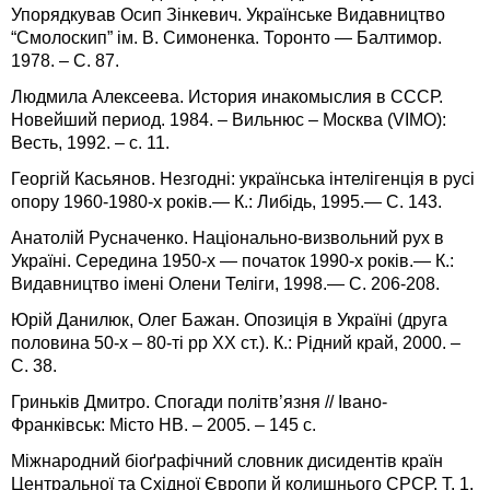
Упорядкував Осип Зінкевич. Українське Видавництво
“Смолоскип” ім. В. Симоненка. Торонто — Балтимор.
1978. – С. 87.
Людмила Алексеева. История инакомыслия в СССР.
Новейший период. 1984. – Вильнюс – Москва (VIMO):
Весть, 1992. – с. 11.
Георгій Касьянов. Незгодні: українська інтелігенція в русі
опору 1960-1980-х років.— К.: Либідь, 1995.— С. 143.
Анатолій Русначенко. Національно-визвольний рух в
Україні. Середина 1950-х — початок 1990-х років.— К.:
Видавництво імені Олени Теліги, 1998.— С. 206-208.
Юрій Данилюк, Олег Бажан. Опозиція в Україні (друга
половина 50-х – 80-ті рр ХХ ст.). К.: Рідний край, 2000. –
С. 38.
Гриньків Дмитро. Спогади політв’язня // Івано-
Франківськ: Місто НВ. – 2005. – 145 с.
Міжнародний біоґрафічний словник дисидентів країн
Центральної та Східної Європи й колишнього СРСР. Т. 1.