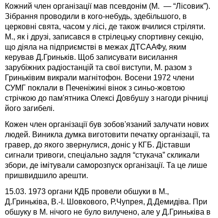
Кожний член організації мав псевдонім (М. — “Лісовик”).
Зібрання проводили в кого-небудь, здебільшого, в
церковні свята, часом у лісі, де також вчилися стріляти.
М., як і друзі, записався в стрілецьку спортивну секцію,
що діяла на підприємстві в межах ДТСААФу, яким
керував Д.Гриньків. Щоб записувати висилання
зарубіжних радіостанцій та свої виступи, М. разом з
Гриньківим викрали магнітофон
.
Восени 1972 члени
СУМГ поклали в Печеніжині вінок з синьо-жовтою
стрічкою до пам'ятника Олексі Довбушу з нагоди річниці
його загибелі.
Кожен член організації був зобов'язаний залучати нових
людей. Виникла думка виготовити печатку організації, та
гравер, до якого звернулися, доніс у КГБ. Діставши
сигнали тривоги, спеціально задля “стукача” скликали
збори, де імітували саморозпуск організації. Та це лише
пришвидшило арешти.
15.03. 1973 органи КДБ провели обшуки в М.,
Д.Гриньківа, В.-І. Шовкового, Р.Чупрея, Д.Демидіва. При
обшуку в М. нічого не було вилучено, але у Д.Гриньківа в