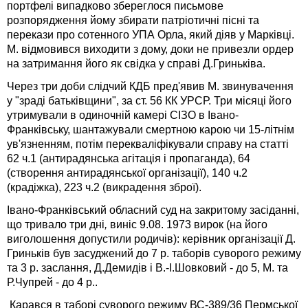
портфелі випадково збереглося письмове
розпорядження йому збирати патріотичні пісні та
перекази про сотенного УПА Орла, який діяв у Марківці.
М. відмовився виходити з дому, доки не привезли ордер
на затримання його як свідка у справі Д.Гриньківа.
Через три доби слідчий КДБ пред'явив М. звинувачення
у "зраді батьківщини", за ст. 56 КК УРСР. Три місяці його
утримували в одиночній камері СІЗО в Івано-
Франківську, шантажували смертною карою чи 15-літнім
ув'язненням, потім перекваліфікували справу на статті
62 ч.1 (антирадянська агітація і пропаганда), 64
(створення антирадянської організації), 140 ч.2
(крадіжка), 223 ч.2 (викрадення зброї).
Івано-Франківський обласний суд на закритому засіданні,
що тривало три дні
,
виніс 9.08. 1973 вирок (на його
виголошення допустили родичів): керівник організації Д.
Гриньків був засуджений до 7 р. таборів суворого режиму
та 3 р. заслання, Д.Демидів і В.-І.Шовковий - до 5, М. та
Р.Чупрей - до 4 р..
Карався в таборі суворого режиму ВС-389/36 Пермської