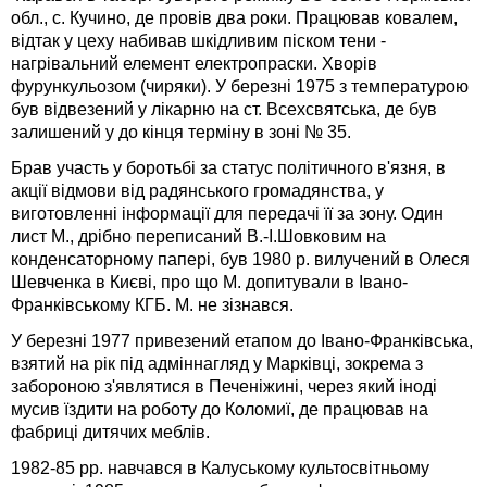
обл., с. Кучино, де провів два роки. Працював ковалем,
відтак у цеху набивав шкідливим піском тени -
нагрівальний елемент електропраски. Хворів
фурункульозом (чиряки). У березні 1975 з температурою
був відвезений у лікарню на ст. Всехсвятська, де був
залишений у до кінця терміну в зоні № 35.
Брав участь у боротьбі за статус політичного в'язня, в
акції відмови від радянського громадянства, у
виготовленні інформації для передачі її за зону. Один
лист М., дрібно переписаний В.-І.Шовковим на
конденсаторному папері, був 1980 р. вилучений в Олеся
Шевченка в Києві, про що М. допитували в Івано-
Франківському КГБ. М. не зізнався.
У березні 1977 привезений етапом до Івано-Франківська,
взятий на рік під адміннагляд у Марківці, зокрема з
забороною з'являтися в Печеніжині, через який іноді
мусив їздити на роботу до Коломиї, де працював на
фабриці дитячих меблів.
1982-85 рр. навчався в Калуському культосвітньому