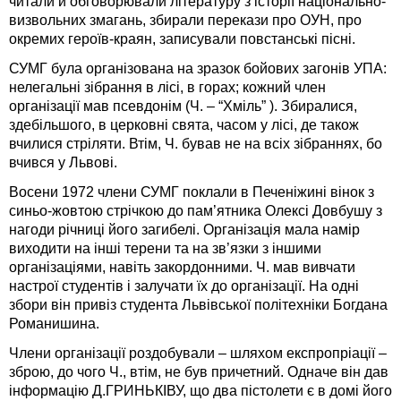
читали й обговорювали літературу з історії національно-
визвольних змагань, збирали перекази про ОУН, про
окремих героїв-краян, записували повстанські пісні.
СУМГ була організована на зразок бойових загонів УПА:
нелегальні зібрання в лісі, в горах; кожний член
організації мав псевдонім (Ч. – “Хміль” ). Збиралися,
здебільшого, в церковні свята, часом у лісі, де також
вчилися стріляти. Втім, Ч. бував не на всіх зібраннях, бо
вчився у Львові.
Восени 1972 члени СУМГ поклали в Печеніжині вінок з
синьо-жовтою стрічкою до пам’ятника Олексі Довбушу з
нагоди річниці його загибелі. Організація мала намір
виходити на інші терени та на зв’язки з іншими
організаціями, навіть закордонними. Ч. мав вивчати
настрої студентів і залучати їх до організації. На одні
збори він привіз студента Львівської політехніки Богдана
Романишина.
Члени організації роздобували – шляхом експропріації –
зброю, до чого Ч., втім, не був причетний. Одначе він дав
інформацію Д.ГРИНЬКІВУ, що два пістолети є в домі його