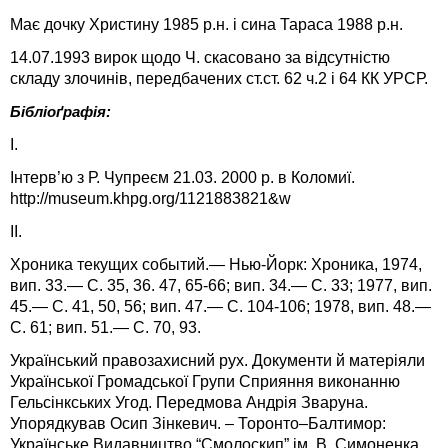
Має дочку Христину 1985 р.н. і сина Тараса 1988 р.н.
14.07.1993 вирок щодо Ч. скасовано за відсутністю
складу злочинів, передбачених ст.ст. 62 ч.2 і 64 КК УРСР.
Бібліоґрафія:
І.
Інтерв’ю з Р. Чупреєм 21.03. 2000 р. в Коломиї.
http://museum.khpg.org/1121883821&w
ІІ.
Хроника текущих событий.— Нью-Йорк: Хроника, 1974,
вип. 33.— С. 35, 36. 47, 65-66; вип. 34.— С. 33; 1977, вип.
45.— С. 41, 50, 56; вип. 47.— С. 104-106; 1978, вип. 48.—
С. 61; вип. 51.— С. 70, 93.
Український правозахисний рух. Документи й матеріяли
Української Громадської Групи Сприяння виконанню
Гельсінкських Угод. Передмова Андрія Зваруна.
Упорядкував Осип Зінкевич. – Торонто–Балтимор:
Українське Видавництво “Смолоскип” ім. В. Симоненка,