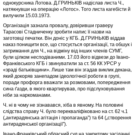
однокурсника Лотова. Д.ГРИНЬКІВ надіслав листа Ч.,
натякнувши на операцію «Лотос». Того листа кагебісти й
вилучили 15.03.1973.
Організація зазнала провалу, довіривши граверу
Тарасові Стадниченку зробити напис її назви на
заготовці печатки. Він доніс у КГБ. Д.ГРИНЬКІВ віддав
наказ понищити все, що стосується організації, та обшук і
затримання для Ч., на відміну від інших членів СУМГ,
були цілком несподіваними. 17.03 його відвези до Івано-
Франківського КГБ і звинуватили за ст. 56 КК УРСР у
«зраді батьківщини». Лише там він згадав виклик декана,
який докоряв занепадом ідеологічної роботи в групі,
поради профорга вважати за розмовами, попередження
сина ґазди, в якого квартирував, про підслуховування
ніби за наркоманами.
Ч. ні в чому не зізнавався, хіба в явному. На половині
слідства справу Ч. було перекваліфіковано на ст. 62 ч.1
(„антирадянська агітація і пропаганда”) та 64 („створення
антирадянської організації”).
Івано-Франківський обласний суд на закритому засіданні,