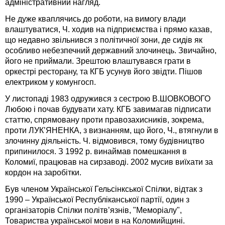
адміністративний нагляд.
Не дуже кваплячись до роботи, на вимогу влади
влаштуватися, Ч. ходив на підприємства і прямо казав,
що недавно звільнився з політичної зони, де сидів як
особливо небезпечний державний злочинець. Звичайно,
його не приймали. Зрештою влаштувався грати в
оркестрі ресторану, та КГБ усунув його звідти. Пішов
електриком у комунгосп.
У листопаді 1983 одружився з сестрою В.ШОВКОВОГО
Любою і почав будувати хату. КГБ завимагав підписати
статтю, спрямовану проти правозахисників, зокрема,
проти ЛУК’ЯНЕНКА, з визнанням, що його, Ч., втягнули в
злочинну діяльність. Ч. відмовився, тому будівництво
припинилося. З 1992 р. винаймав помешкання в
Коломиї, працював на сирзаводі. 2002 мусив виїхати за
кордон на заробітки.
Був членом Української Гельсінкської Спілки, відтак з
1990 – Української Республіканської партії, один з
організаторів Спілки політв’язнів, "Меморіалу",
Товариства української мови в на Коломийщині.