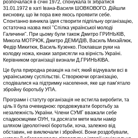
розпочалася в січні 1972, спонукала їх зібратися
31.01.1972 в хаті Івана-Василя ШОВКОВОГО. Дійшли
висновку, що їм пора вже якось проявити себе.
Спонтанно виникла ідея створити підпільну організацію,
остаточна назва якої "Спілка української молоді
Галичини". При цьому були також Дмитро ГРИНЬКІВ,
Микола МОТРЮК, Дмитро ДЕМИДІВ, Василь Михайлюк,
Федір Микитюк, Василь Кузенко. Поклавши руки на
колодку ножа, юнаки заприсягли на вірність Україні.
Керівником організації визнали Д.ГРИНЬКІВА.
Це була природна реакція на гніт, який відчували всі в
українському суспільстві. Створюючи організацію,
сподівалися на підтримку населення, яке ще пам’ятало
збройну боротьбу УПА.
Програми і статуту організація не встигла виробити, та
ціль її була очевидною: продовжувати боротьбу за
незалежність України. Члени СУМГ вважали себе
спадкоємцями ОУН, та досягати мети мали намір
шляхом ідеологічної боротьби, хоча, залежно від
обставин, не виключали і збройної. Вони роздобували,