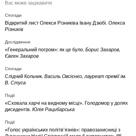
Вас може зацікавити
Спогади
Відкритий лист Олекси Різниківа Івану Дзюбі.
Олекса
Різників
Дослідження
«Генеральний погром»: як це було.
Борис Захаров,
Євген Захаров
Спогади
Слідчий Кольчик.
Василь Овсієнко, лауреат премії ім.
В. Стуса
Події
«Сховала харчі на видному місці». Голодомор у долях
дисидентів.
Юлія Рацибарська
Події
«Голос українських політв’язнів»: правозахисниці з