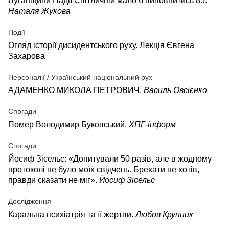
Луганщини Надії Світличній мало б виповнитись 85.
Наталя Жукова
Події
Огляд історії дисидентського руху. Лекція Євгена
Захарова
Персоналії / Український національний рух
АДАМЕНКО МИКОЛА ПЕТРОВИЧ.
Василь Овсієнко
Спогади
Помер Володимир Буковський.
ХПГ-інформ
Спогади
Йосиф Зісельс: «Допитували 50 разів, але в жодному
протоколі не було моїх свідчень. Брехати не хотів,
правди сказати не міг».
Йосиф Зісельс
Дослідження
Каральна психіатрія та її жертви.
Любов Крупник