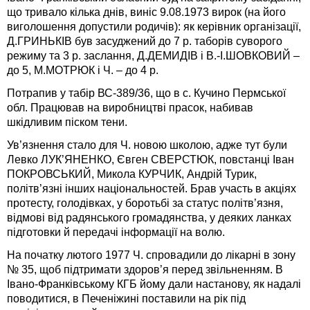
що тривало кілька днів, виніс 9.08.1973 вирок (на його
виголошення допустили родичів): як керівник організації,
Д.ГРИНЬКІВ був засуджений до 7 р. таборів суворого
режиму та 3 р. заслання, Д.ДЕМИДІВ і В.-І.ШОВКОВИЙ –
до 5, М.МОТРЮК і Ч. – до 4 р.
Потрапив у табір ВС-389/36, що в с. Кучино Пермської
обл. Працював на виробництві прасок, набивав
шкідливим піском тени.
Ув’язнення стало для Ч. новою школою, адже тут були
Левко ЛУК’ЯНЕНКО, Євген СВЕРСТЮК, повстанці Іван
ПОКРОВСЬКИЙ, Микола КУРЧИК, Андрій Турик,
політв’язні інших національностей. Брав участь в акціях
протесту, голодівках, у боротьбі за статус політв’язня,
відмові від радянського громадянства, у деяких ланках
підготовки й передачі інформації на волю.
На початку лютого 1977 Ч. спровадили до лікарні в зону
№ 35, щоб підтримати здоров’я перед звільненням. В
Івано-Франківському КГБ йому дали настанову, як надалі
поводитися, в Печеніжині поставили на рік під