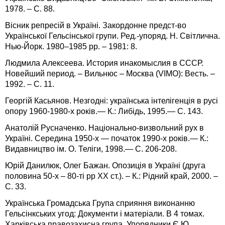
1978. – С. 88.
Вісник репресій в Україні. Закордонне предст-во
Української Гельсінської групи. Ред.-упоряд. Н. Світлична.
Нью-Йорк. 1980–1985 рр. – 1981: 8.
Людмила Алексеева. История инакомыслия в СССР.
Новейший период. – Вильнюс – Москва (VIMO): Весть. –
1992. – С. 11.
Георгій Касьянов. Незгодні: українська інтелігенція в русі
опору 1960-1980-х років.— К.: Либідь, 1995.— С. 143.
Анатолій Русначенко. Національно-визвольний рух в
Україні. Середина 1950-х — початок 1990-х років.— К.:
Видавництво ім. О. Теліги, 1998.— С. 206-208.
Юрій Данилюк, Олег Бажан. Опозиція в Україні (друга
половина 50-х – 80-ті рр ХХ ст.). – К.: Рідний край, 2000. –
С. 33.
Українська Громадська Група сприяння виконанню
Гельсінкських угод: Документи і матеріали. В 4 томах.
Харківська правозахисна група. Упорядники Є.Ю.