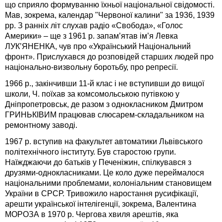
що сприяло формуванню їхньої національної свідомості.
Мав, зокрема, календар "Червоної калини" за 1936, 1939
рр. З ранніх літ слухав радіо «Свобода», «Голос
Америки» – ще з 1961 р. запам’ятав ім’я Левка
ЛУК’ЯНЕНКА, чув про «Український Національний
фронт». Прислухався до розповідей старших людей про
національно-визвольну боротьбу, про репресії.
1966 р., закінчивши 11-й клас і не вступивши до вищої
школи, Ч. поїхав за комсомольською путівкою у
Дніпропетровськ, де разом з однокласником Дмитром
ГРИНЬКІВИМ працював слюсарем-складальником на
ремонтному заводі.
1967 р. вступив на факультет автоматики Львівського
політехнічного інституту. Був старостою групи.
Наїжджаючи до батьків у Печеніжин, спілкувався з
друзями-однокласниками. Це коло дуже переймалося
національними проблемами, колоніальним становищем
України в СРСР. Тривожило наростання русифікації,
арешти української інтелігенції, зокрема, Валентина
МОРОЗА в 1970 р. Чергова хвиля арештів, яка