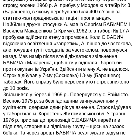
строку, восени 1960 р. А. прибув у Мордовію в табір № 3
(Барашево), в якому перебувало біля 400 в’язнів за
статтею «антирадянська агітація і пропаганда».
Найбільш дружні стосунки А. мав із Сергієм БАБИЧЕМ і
Василем Макаренком (з Криму). 1962 р. в таборі № 17 А.
пробував здійснити втечу з промзони. Коли С.БАБИЧ
відключив освітлення «запретки», А. пішов до частокола,
але почувши тупіт солдатів за частоколом, повернувся
назад. Мав намір після втечі діждатися звільнення
БАБИЧА і Макаренка, щоб піти у підпілля і боротьби
проти окупантів України. Здійснити втечу А. не вдалося.
Строк відбував у 7-му (Сосновка) і 3-му (Барашево)
таборах. Його справу було переглянуто і строк знижено
до 10 років.
Звільнився у березні 1969 р.. Повернувся у с. Раймісто.
Весною 1975 р. за безпідставним звинуваченням у
хуліганстві одержав один рік ув’язнення. Строк відбував
у таборі біля м. Коростень Житомирської обл. У травні
1976 р. пристав до пропозиції С.БАБИЧА перейти в
підпілля, створивши підпільну групу – щось на зразок
боївки. Та через арешт БАБИЧА реалізувати задум не