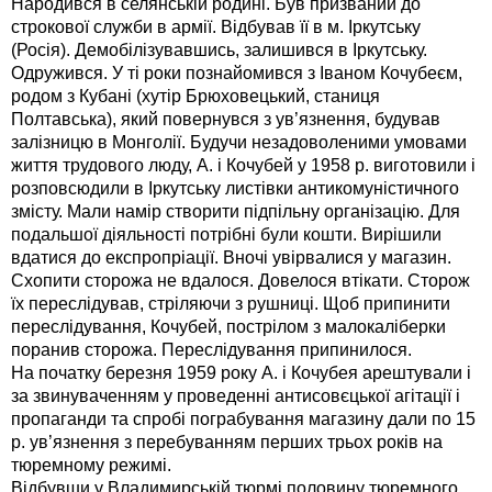
Народився в селянській родині. Був призваний до
строкової служби в армії. Відбував її в м. Іркутську
(Росія). Демобілізувавшись, залишився в Іркутську.
Одружився. У ті роки познайомився з Іваном Кочубеєм,
родом з Кубані (хутір Брюховецький, станиця
Полтавська), який повернувся з ув’язнення, будував
залізницю в Монголії. Будучи незадоволеними умовами
життя трудового люду, А. і Кочубей у 1958 р. виготовили і
розповсюдили в Іркутську листівки антикомуністичного
змісту. Мали намір створити підпільну організацію. Для
подальшої діяльності потрібні були кошти. Вирішили
вдатися до експропріації. Вночі увірвалися у магазин.
Схопити сторожа не вдалося. Довелося втікати. Сторож
їх переслідував, стріляючи з рушниці. Щоб припинити
переслідування, Кочубей, пострілом з малокаліберки
поранив сторожа. Переслідування припинилося.
На початку березня 1959 року А. і Кочубея арештували і
за звинуваченням у проведенні антисовєцької агітації і
пропаганди та спробі пограбування магазину дали по 15
р. ув’язнення з перебуванням перших трьох років на
тюремному режимі.
Відбувши у Владимирській тюрмі половину тюремного