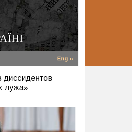
АЇНІ
Eng ››
 диссидентов
к лужа»