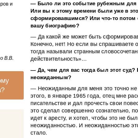
— Было ли это событие рубежным для
ров и
я
Или вы к этому времени были уже в э
сформировавшимся? Или что-то потом
вашу биографию?
— Да какой же может быть сформировав
Конечно, нет! Но если вы спрашиваете о
тогда называли странным словосочетан
о В.В.
действительность»…
— Да, чем для вас тогда был этот суд?
неожиданным?
ому
— Неожиданным для меня это точно не 
а?
этого, в январе 1965 года, отец мне ра
писательстве и дал прочесть свои пове
это сделал совершенно сознательно, по
идет к аресту, и хотел, чтобы это не б
неожиданностью. И неожиданностью это
стало.