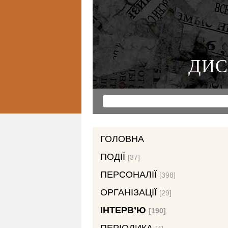
ДИС
ГОЛОВНА
ПОДІЇ
[37]
ПЕРСОНАЛІЇ
[398]
ОРГАНІЗАЦІЇ
[29]
ІНТЕРВ’Ю
[190]