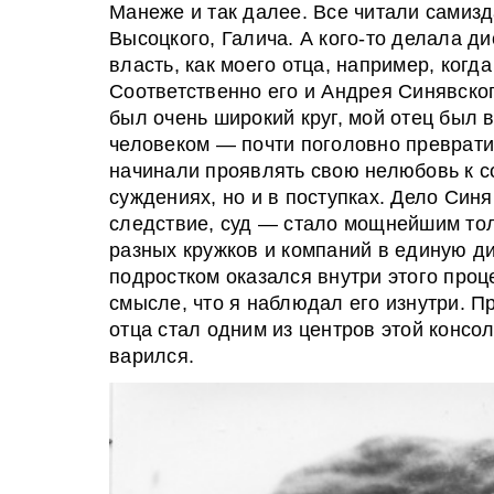
Манеже и так далее. Все читали самизд
Высоцкого, Галича. А кого-то делала д
власть, как моего отца, например, когда
Соответственно его и Андрея Синявског
был очень широкий круг, мой отец был
человеком — почти поголовно превратил
начинали проявлять свою нелюбовь к со
суждениях, но и в поступках. Дело Синя
следствие, суд — стало мощнейшим тол
разных кружков и компаний в единую д
подростком оказался внутри этого про
смысле, что я наблюдал его изнутри. П
отца стал одним из центров этой консол
варился.