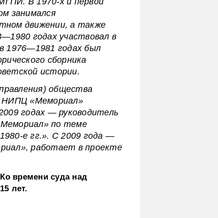
ГПИ. В 1970-х и первой
ом занимался
тном движении, а также
3—1980 годах участвовал в
в 1976—1981 годах был
орического сборника
оветской истории.
(правления) общества
к НИПЦ «Мемориал»
2009 годах — руководитель
«Мемориал» по теме
980-е гг.». С 2009 года —
риал», работает в проекте
Ко времени суда над
5 лет.