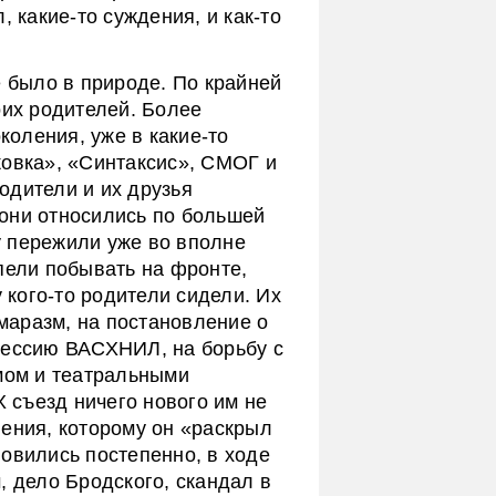
, какие-то суждения, и как-то
е было в природе. По крайней
оих родителей. Более
оления, уже в какие-то
ковка», «Синтаксис», СМОГ и
родители и их друзья
они относились по большей
 пережили уже во вполне
пели побывать на фронте,
у кого-то родители сидели. Их
аразм, на постановление о
сессию ВАСХНИЛ, на борьбу с
змом и театральными
Х съезд ничего нового им не
ления, которому он «раскрыл
овились постепенно, в ходе
, дело Бродского, скандал в