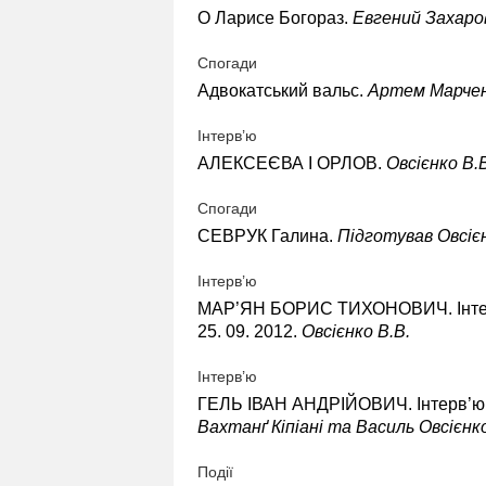
О Ларисе Богораз.
Евгений Захаро
Спогади
Адвокатський вальс.
Артем Марче
Інтерв’ю
АЛЕКСЕЄВА І ОРЛОВ.
Овсієнко В.
Спогади
СЕВРУК Галина.
Підготував Овсієн
Інтерв’ю
МАР’ЯН БОРИС ТИХОНОВИЧ. Інте
25. 09. 2012.
Овсієнко В.В.
Інтерв’ю
ГЕЛЬ ІВАН АНДРІЙОВИЧ. Інтерв’ю
Вахтанґ Кіпіані та Василь Овсієнк
Події