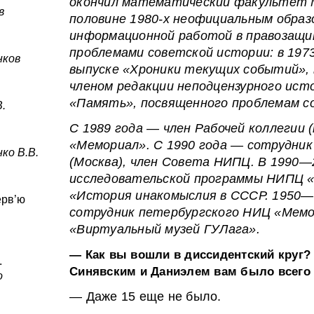
окончил математический факультет М
в
половине 1980-х неофициальным образ
информационной работой в правозащи
проблемами советской истории: в 197
нков
выпуске «Хроники текущих событий», 
членом редакции неподцензурного ист
«Память», посвященного проблемам с
В.
С 1989 года — член Рабочей коллегии 
«Мемориал». С 1990 года — сотрудни
ко В.В.
(Москва), член Совета НИПЦ. В 1990—
исследовательской программы НИПЦ 
«История инакомыслия в СССР. 1950—1
рв’ю
сотрудник петербургского НИЦ «Мемо
«Виртуальный музей ГУЛага».
— Как вы вошли в диссидентский круг? 
.
Синявским и Даниэлем вам было всего 1
о
— Даже 15 еще не было.