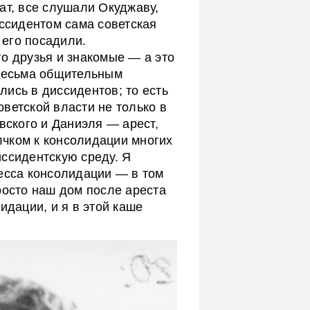
ат, все слушали Окуджаву,
иссидентом сама советская
 его посадили.
о друзья и знакомые — а это
 весьма общительным
ись в диссидентов; то есть
ветской власти не только в
вского и Даниэля — арест,
чком к консолидации многих
иссидентскую среду. Я
цесса консолидации — в том
росто наш дом после ареста
идации, и я в этой каше