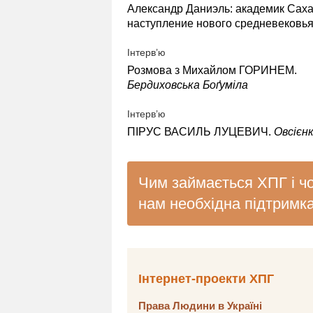
Александр Даниэль: академик Саха
наступление нового средневековь
Інтерв’ю
Розмова з Михайлом ГОРИНЕМ.
Бердиховська Боґуміла
Інтерв’ю
ПІРУС ВАСИЛЬ ЛУЦЕВИЧ.
Овсієнк
Чим займається ХПГ і ч
нам необхідна підтримк
Інтернет-проекти ХПГ
Права Людини в Україні