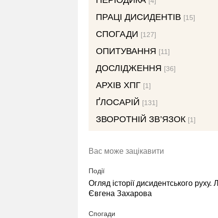
ПЕРІОДИКА
[4]
ПРАЦІ ДИСИДЕНТІВ
[15]
СПОГАДИ
[127]
ОПИТУВАННЯ
[11]
ДОСЛІДЖЕННЯ
[36]
АРХІВ ХПГ
[1]
ҐЛОСАРІЙ
[131]
ЗВОРОТНІЙ ЗВ’ЯЗОК
[1]
Вас може зацікавити
Події
Огляд історії дисидентського руху. 
Євгена Захарова
Спогади