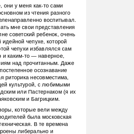
 они у меня как-то сами
сновном из чтения разного
 целенаправленно воспитывал.
ать мне свои представления
лне советский ребенок, очень
й идейной чепухе, которой
этой чепухи избавлялся сам
 и каким-то — наверное,
иям над прочитанным. Даже
 постепенное осознавание
ая риторика несовместима,
ящей культурой, с любимыми
одским или Пастернаком (я их
аяковским и Багрицким.
оворы, которые вели между
родителей была московская
техническая. В те времена
троены либерально и