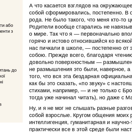
А что касается взглядов на окружающее,
собой сформировались, постепенно. В о
рода. Не было такого, что меня кто-то
ти або
Родители вообще старались не навязыв
менти з
о мире. Так что я — первоначально впо
горячо и истово относившийся ко всяко
нас пичкали в школе, — постепенно от 
собою. Прежде всего, благодаря чтению
довольно поверхностным — размышлен
не размышления это были, наверное, а
итань до
того, что вся эта бездарная официальн
кої
ні
как бы это сказать, «по звуку» с насто
стихами, например, — и не только с Бр
тогда уже начинал читать), но даже с М
в
Ну, и я не мог не слышать разные разг
собой взрослые. Кругом общения моих 
интеллигенция, гуманитарная и научно-
практически все в этой среде были нас