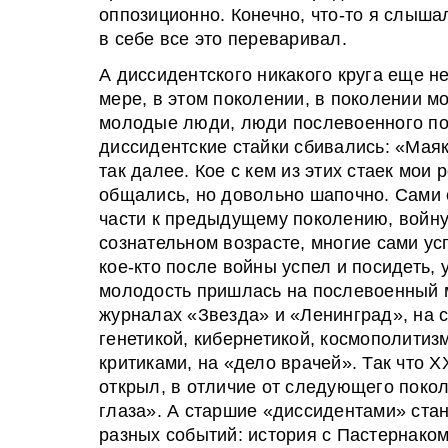
оппозиционно. Конечно, что-то я слышал
в себе все это переваривал.
А диссидентского никакого круга еще н
мере, в этом поколении, в поколении м
молодые люди, люди послевоенного пок
диссидентские стайки сбивались: «Мая
так далее. Кое с кем из этих стаек мои 
общались, но довольно шапочно. Сами 
части к предыдущему поколению, войну
сознательном возрасте, многие сами ус
кое-кто после войны успел и посидеть, 
молодость пришлась на послевоенный м
журналах «Звезда» и «Ленинград», на 
генетикой, кибернетикой, космополити
критиками, на «дело врачей». Так что Х
открыл, в отличие от следующего поко
глаза». А старшие «диссидентами» стан
разных событий: история с Пастернаком