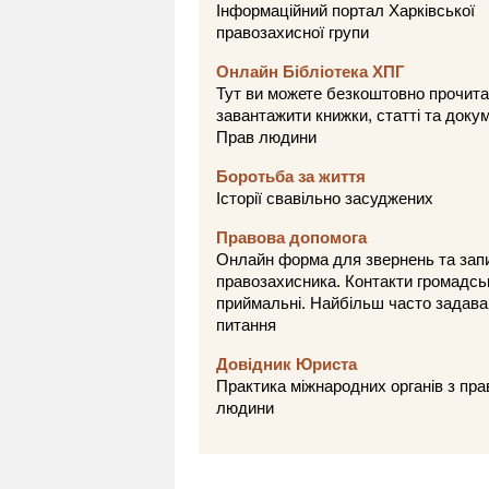
Інформаційний портал Харківської
правозахисної групи
Онлайн Бібліотека ХПГ
Тут ви можете безкоштовно прочита
завантажити книжки, статті та доку
Прав людини
Боротьба за життя
Історії свавільно засуджених
Правова допомога
Онлайн форма для звернень та зап
правозахисника. Контакти громадсь
приймальні. Найбільш часто задава
питання
Довідник Юриста
Практика міжнародних органів з пра
людини