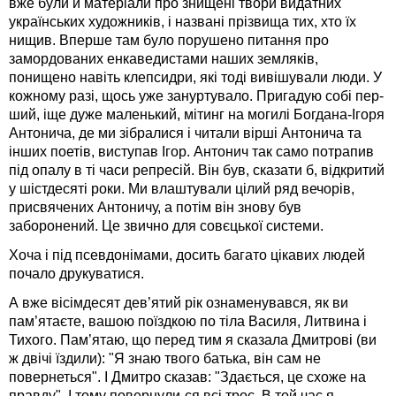
вже були й матеріали про знищені твори видатних
українських художників, і названі прізвища тих, хто їх
нищив. Вперше там було порушено питання про
замордованих енкаведистами наших земляків,
понищено навіть клепсидри, які тоді вивішували люди. У
кожному разі, щось уже зануртувало. Пригадую собі пер-
ший, іще дуже маленький, мітинг на могилі Богдана-Ігоря
Антонича, де ми зібралися і читали вірші Антонича та
інших поетів, виступав Ігор. Антонич так само потрапив
під опалу в ті часи репресій. Він був, сказати б, відкритий
у шістдесяті роки. Ми влаштували цілий ряд вечорів,
присвячених Антоничу, а потім він знову був
заборонений. Це звично для совєцької системи.
Хоча і під псевдонімами, досить багато цікавих людей
почало друкуватися.
А вже вісімдесят дев’ятий рік ознаменувався, як ви
пам’ятаєте, вашою поїздкою по тіла Василя, Литвина і
Тихого. Пам’ятаю, що перед тим я сказала Дмитрові (ви
ж двічі їздили): "Я знаю твого батька, він сам не
повернеться". І Дмитро сказав: "Здається, це схоже на
правду". І тому повернули-ся всі троє. В той час я