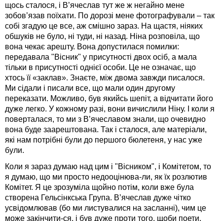
щось сталося, і В’ячеслав тут же ж негайно мене
зобов’язав поїхати. По дорозі мене фотографували – так
собі згадую це все, аж смішно зараз. На щастя, ніяких
обшуків не було, ні туди, ні назад. Ніна розповіла, що
вона чекає арешту. Вона допустилася помилки:
передавала "Вісник" у присутності двох осіб, а мала
тільки в присутності однієї особи. Це не означає, що
хтось її «заклав». Знаєте, між двома завжди писалося.
Ми сідали і писали все, що мали один другому
переказати. Можливо, був якийсь шепіт, а відчитати його
дуже легко. У кожному разі, вони вичислили Ніну. І коли я
поверталася, то ми з В’ячеславом знали, що очевидно
вона буде заарештована. Так і сталося, але матеріали,
які нам потрібні були до першого бюлетеня, у нас уже
були.
Коли я зараз думаю над цим і "Вісником", і Комітетом, то
я думаю, що ми просто недооцінюва-ли, як їх розлютив
Комітет. Я це зрозуміла щойно потім, коли вже була
створена Гельсінкська Група. В’ячеслав дуже чітко
усвідомлював (бо ми листувалися на засланні), чим це
може закінчити-ся, і був дуже проти того, щоби поети,