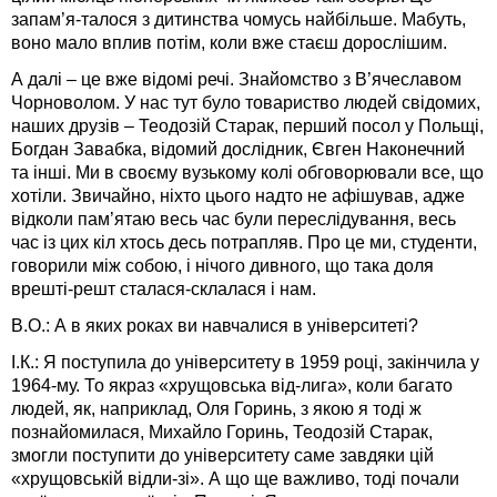
запам’я-талося з дитинства чомусь найбільше. Мабуть,
воно мало вплив потім, коли вже стаєш дорослішим.
А далі – це вже відомі речі. Знайомство з В’ячеславом
Чорноволом. У нас тут було товариство людей свідомих,
наших друзів – Теодозій Старак, перший посол у Польщі,
Богдан Завабка, відомий дослідник, Євген Наконечний
та інші. Ми в своєму вузькому колі обговорювали все, що
хотіли. Звичайно, ніхто цього надто не афішував, адже
відколи пам’ятаю весь час були переслідування, весь
час із цих кіл хтось десь потрапляв. Про це ми, студенти,
говорили між собою, і нічого дивного, що така доля
врешті-решт сталася-склалася і нам.
В.О.: А в яких роках ви навчалися в університеті?
І.К.: Я поступила до університету в 1959 році, закінчила у
1964-му. То якраз «хрущовська від-лига», коли багато
людей, як, наприклад, Оля Горинь, з якою я тоді ж
познайомилася, Михайло Горинь, Теодозій Старак,
змогли поступити до університету саме завдяки цій
«хрущовській відли-зі». А що ще важливо, тоді почали