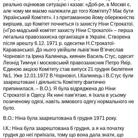
реально оцінював ситуацію і казав: «Доб-ре, в Москві є,
але чому ми маємо належати до того Комітету? Має бути
Український Комітет». І з притаманною йому обережністю
вирішив, що Комітет почнеться із захисту Ніни Строкатої.
(«Гро-мадський комітет захисту Ніни Строкатої» – перша
легальна правозахисна організація в Україні. Створена
після арешту 6.12. 1971 р. одеситки Н.Строкатої-
Караванської. До нього увійшли львів’яни В’ячеслав
Чорновіл та Ірина Калинець, киянин Василь Стус, одесит
Леонід Тимчук і московський правозахисник Петро Якір.
Єдиною акцією Комітету став випуск 21 грудня бюлетеня
№1. Уже 12.01.1972 В.Чорновіл, І.Калинець і В.Стус були
заарештовані і діяльність Комітету фактично
припинилася. – В.О.). Я була відряджена до Ніни
Строкатої в Одесу. Як нині пам’ятаю, я їхала в усьому
позиченому одязі, навіть зимового одягу нормального не
було.
В.О.: Ніна була заарештована 6 грудня 1971 року.
І.К.: Ніна була заарештована 6 грудня, а я на початку
грудня до неї приїхала, тому що вона дала знати, що