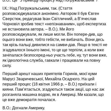
В.О.: Це "З приводу процесу над Погружальським"?
І.К.: Над Погружальським, так. (Стаття
розповсюджувалася анонімно. Автором її був Євген
Сверстюк, редагував Іван Світличний, а В’ячеслав
Чорновіл зробив текст «непізнаваним», щоб експертиза
не встановила автора. – В.О.). Ми його
розповсюджували, як лише могли. Він попере-див, що
оцього вони вже, тобто гебісти, не вибачать. Вони десь
так крізь пальці дивилися на самви-дав. Якщо в тексті не
згадувалося їхнього імені, то це ще терпіли, а коли вже
зачіпалася безпосеред-ньо участь гебе, ну, тут вони вже,
як ідеологічна служба, гавкали і працювали на повну
силу.
Перший арешт наших приятелів Горинів, моєї куми
Марусі Зваричевської, Михайла Осадчого. На цей
перший процес (18 квітня 1966 р. – В.О.) приїхали і
кияни. Пам’ятається, згадуються також акції, що нас аж
розганяла машина водою, як в Америці. Ми казали, що
це вже демократія почалася.
В.О.: Догнали Америку.