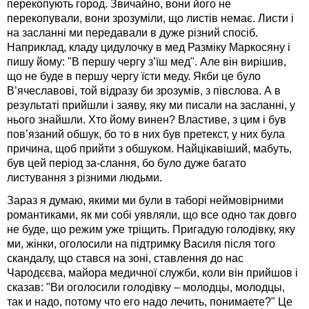
перекопують город. Звичайно, вони його не
перекопували, вони зрозуміли, що листів немає. Листи і
на засланні ми передавали в дуже різний спосіб.
Наприклад, кладу цидулочку в мед Разміку Маркосяну і
пишу йому: "В першу чергу з’їш мед". Але він вирішив,
що не буде в першу чергу їсти меду. Якби це було
В’ячеславові, той відразу би зрозумів, з півслова. А в
результаті прийшли і заяву, яку ми писали на засланні, у
нього знайшли. Хто йому винен? Властиве, з цим і був
пов’язаний обшук, бо то в них був претекст, у них була
причина, щоб прийти з обшуком. Найцікавіший, мабуть,
був цей період за-слання, бо було дуже багато
листування з різними людьми.
Зараз я думаю, якими ми були в таборі неймовірними
романтиками, як ми собі уявляли, що все одно так довго
не буде, що режим уже тріщить. Пригадую голодівку, яку
ми, жінки, оголосили на підтримку Василя після того
скандалу, що стався на зоні, ставлення до нас
Чародєєва, майора медичної служби, коли він прийшов і
сказав: "Ви оголосили голодівку – молодцы, молодцы,
так и надо, потому что его надо лечить, понимаете?" Це