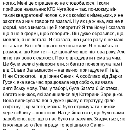
ногах. Мені це страшенно не сподобалося, і коли
прийшов начальник КГБ Чугайов – так, по-моєму, він
такий квадратовий чоловік, як з коміксів німецьких, я не
захотіла з ним говорити взагалі. Ну як це жінка, яка не в
формі, має з кимось ще й говорити? Я так йому і сказала,
що я не в формі, щоб говорити. Він дуже образився, що,
мовляв, я не встала. Я сказала, що цього разу я не маю
вставати. Всі собі з цього легковажили. Я ж пам’ятаю
розмови, що Комітет – це щонайменше півтора року. Але
ж не так воно склалося. Проте шкодувати нема за чим.
Це були великі університети, я багато почерпнула там і
від Сільви Зальмансон – напев-но, пригадуєте її, і від
Ніни Строкатої, і від Ірини Сеник. А особливо від Дарки
Гусяк, яка весь час працювала над собою, вивчала
англійську мову. Там, у таборі, була багата бібліотека,
багато кни-жок, які залишилися від Катерини Зарицької.
Вона виписувала вона дуже цікаву літературу, філо-
софську. І, крім того, можна було отримувати книжки
через «Книгу – поштою». На це йшло все, що було нами
зароблено, все, що в нас було на рахунку. Згадується, як
із колишнього Ленінграду, теперішнього Санкт-