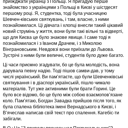
приїжджати українці з Польщі. Я пригадую перше
знайомство з українцями з Польщі в Києві у шістдесят
першому році. Я, студентка, тоді була учасницею
Шевчен-ківських святкувань, і там, власне, з ними
познайомилася. Ці дівчата і хлопці внесли такий цікавий
новий струмінь у життя, вони були такі вільні та відверті,
що для Києва це було знакове явище. І саме тоді я
познайомилася і з Іваном Драчем, і з Миколою
Вінграновським. Невдовзі вони приїхали до Львова.
Зустрічі з ними були величні, студентів було дуже багато.
Ці часи приємно згадувати, бо це була молодість, вона
дарувала певну надію. Тоді пішов самви-дав, у тому
числі український. Ви пам’ятаєте, що були Шевченківські
святкування і в діаспорі українській, пішло чимало
матеріалів. Тут уже активними були брати Горині. Це
було все відомо, бо це було між собою взаємопов’язане
коло. Пам’ятаю, Богдан Завадка прийшов після того, як
була спалена бібліотека імені Вернадського в Києві, і
В’ячеслав написав свій текст про спалення. Кагебіс-ти
забігали.