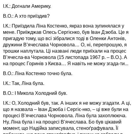
І.К.: Догнали Америку.
В.О.: А хто приїздив?
І.К.: Приїздила Ліна Костенко, якраз вона зупинялася у
мене. Приїжджав Олесь Сергієнко, був Іван Дзюба. Це я
пригадую тому, що всі зібралися тоді в Оленки Антонів,
дружини В’ячеслава Чорновола… О, ні, перепрошую, я
трошки наплутала. Ці названі люди приїхали на процес
В’ячесла-ва Чорновола (15 листопада 1967 р. – В.О.). А
на процес Горинів з Києва… Я навіть не можу згада-ти...
В.О.: Ліна Костенко точно була.
І.К.: Так, Ліна була.
В.О.: І Микола Холодний був.
І.К.: О, Холодний був, так. А інших я не можу згадати. А ці,
що я назвала – Іван Дзюба і Сергіє-нко, – ці вже були на
процесі В’ячеслава Чорновола. Ліна була захоплююча.
Ну, Ліна була і на процесі В’ячеслава. Бо був цікавий
момент, що Надійка записувала, стеноґрафувала. Її