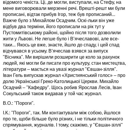
відомого чекіста. Ці, де могли, виступали, на Стефу, на
мене виговорювали мерзенні речі. Врешті-решт ми були
прописані, відтак прибув Ігор, теж був прописаний...
Важче було з Михайлом Осадчим. Оскі-льки він уже
відбув два терміни, його прописали на рік тут у
Пустомитівському районі, щойно після того дозволили
жити у Львові. Не легше було і В’ячеславові, але все-
таки... Якось це вже, знаєте, йшло до спаду, і цей спад
відчувався в усьому. В’ячеслав взявся за випуск
"Вісника". Ми вирішили розширити це коло за рахунок
людей, які могли би писати про культуру, стан мистецтва,
літератури – мається на увазі журнал "Євшан-зілля".
Іван Гель випускав журнал «Християнський голос» – про
долю Української Греко-Католицької Церкви. Михайло
Осадчий – "Кафедру". Щось робив Ярослав Лесів, Іван
Сокульський також видавав у той час журнал.
В.О.: "Пороги".
І.К.: "Пороги", так. Ми контактували між собою, йшлося
про те, щоби більше було різних, і не тільки політичного
спрямування, журналів. І тому, скажімо, у "Євшан-зіллі"