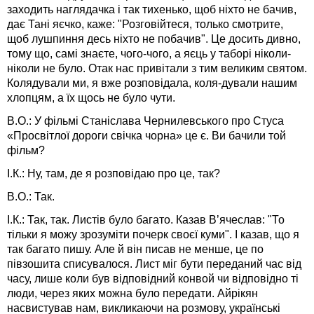
заходить наглядачка і так тихенько, щоб ніхто не бачив,
дає Тані яєчко, каже: "Розговійтеся, только смотрите,
щоб лушпиння десь ніхто не побачив". Це досить дивно,
тому що, самі знаєте, чого-чого, а яєць у таборі ніколи-
ніколи не було. Отак нас привітали з тим великим святом.
Колядували ми, я вже розповідала, коля-дували нашим
хлопцям, а їх щось не було чути.
В.О.: У фільмі Станіслава Чернилевського про Стуса
«Просвітлої дороги свічка чорна» це є. Ви бачили той
фільм?
І.К.: Ну, там, де я розповідаю про це, так?
В.О.: Так.
І.К.: Так, так. Листів було багато. Казав В’ячеслав: "То
тільки я можу зрозуміти почерк своєї куми". І казав, що я
так багато пишу. Але й він писав не менше, це по
півзошита списувалося. Лист міг бути переданий час від
часу, лише коли був відповідний конвой чи відповідно ті
люди, через яких можна було передати. Айрікян
насвистував нам, викликаючи на розмову, українські