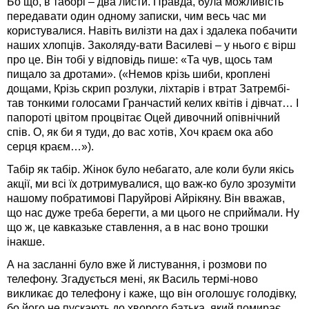
Бо що, в таборі – два листи. Правда, була можливість
передавати один одному записки, чим весь час ми
користувалися. Навіть вилізти на дах і здалека побачити
наших хлопців. Заколяду-вати Василеві – у нього є вірш
про це. Він тобі у відповідь пише: «Та чув, щось там
пищало за дротами». («Немов крізь шиби, кроплені
дощами, Крізь скрип розлуки, ліхтарів і втрат Затрембі-
тав тонкими голосами Гранчастий келих квітів і дівчат… І
папороті цвітом процвітає Оцей дивочний опівнічний
спів. О, як би я туди, до вас хотів, Хоч краєм ока або
серця краєм…»).
Табір як табір. Жінок було небагато, але коли були якісь
акції, ми всі їх дотримувалися, що важ-ко було зрозуміти
нашому побратимові Паруйрові Айрікяну. Він вважав,
що нас дуже треба берегти, а ми цього не сприймали. Ну
що ж, це кавказьке ставлення, а в нас воно трошки
інакше.
А на засланні було вже й листування, і розмови по
телефону. Згадується мені, як Василь термі-ново
викликає до телефону і каже, що він оголошує голодівку,
бо його не пускають до хворого батька, який помирає,