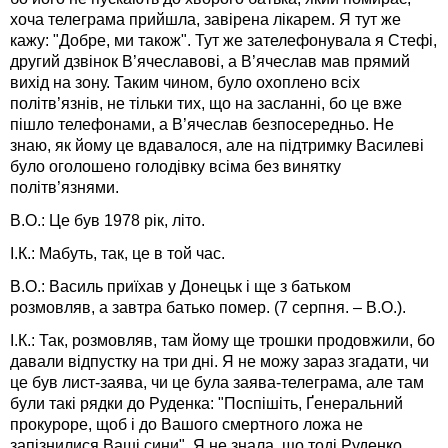
хоча телеграма прийшла, завірена лікарем. Я тут же
кажу: "Добре, ми також". Тут же зателефонувала я Стефі,
другий дзвінок В’ячеславові, а В’ячеслав мав прямий
вихід на зону. Таким чином, було охоплено всіх
політв’язнів, не тільки тих, що на засланні, бо це вже
пішло телефонами, а В’ячеслав безпосередньо. Не
знаю, як йому це вдавалося, але на підтримку Василеві
було оголошено голодівку всіма без винятку
політв’язнями.
В.О.: Це був 1978 рік, літо.
І.К.: Мабуть, так, це в той час.
В.О.: Василь приїхав у Донецьк і ще з батьком
розмовляв, а завтра батько помер. (7 серпня. – В.О.).
І.К.: Так, розмовляв, там йому ще трошки продовжили, бо
давали відпустку на три дні. Я не можу зараз згадати, чи
це був лист-заява, чи це була заява-телеграма, але там
були такі рядки до Руденка: "Поспішіть, Ґенеральний
прокуроре, щоб і до Вашого смертного ложа не
запізнилися Ваші сини". Я не знала, що тоді Руденко