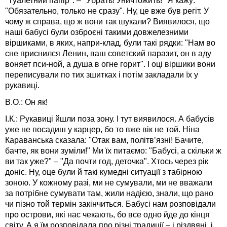
"Туалетний папір". – "Убрать! Уничтожить!" Я кажу:
"Обязательно, только не сразу". Ну, це вже був регіт. У
чому ж справа, що ж вони так шукали? Виявилося, що
наші бабусі були озброєні такими довжелезними
віршиками, в яких, напри-клад, були такі рядки: "Нам во
сне приснился Ленин, ваш советский паразит, он в аду
воняет пси-ной, а душа в огне горит". І оці віршики вони
переписували по тих зшитках і потім закладали їх у
рукавиці.
В.О.: Он як!
І.К.: Рукавиці йшли поза зону. І тут виявилося. А бабусів
уже не посадиш у карцер, бо то вже вік не той. Ніна
Караванська сказала: "Отак вам, політв’язні! Бачите,
бачте, як вони зуміли!" Ми їх питаємо: "Бабусі, а скільки ж
ви так уже?" – "Да почти год, деточка". Хтось через рік
доніс. Ну, оце були й такі кумедні ситуації з табірною
зоною. У кожному разі, ми не сумували, ми не вважали
за потрібне сумувати там, жили надією, знали, що рано
чи пізно той термін закінчиться. Бабусі нам розповідали
про острови, які нас чекають, бо все одно йде до кінця
світу. А я їм розповідала про різні традиції – і різдвяні, і