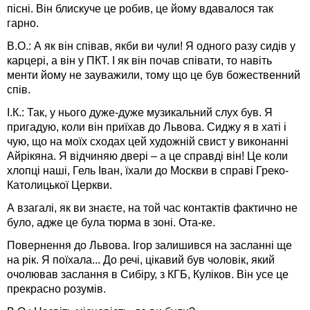
пісні. Він блискуче це робив, це йому вдавалося так
гарно.
В.О.: А як він співав, якби ви чули! Я одного разу сидів у
карцері, а він у ПКТ. І як він почав співати, то навіть
менти йому не зауважили, тому що це був божественний
спів.
І.К.: Так, у нього дуже-дуже музикальний слух був. Я
пригадую, коли він приїхав до Львова. Сиджу я в хаті і
чую, що на моїх сходах цей художній свист у виконанні
Айрікяна. Я відчиняю двері – а це справді він! Це коли
хлопці наші, Гель Іван, їхали до Москви в справі Греко-
Католицької Церкви.
А взагалі, як ви знаєте, на той час контактів фактично не
було, адже це була тюрма в зоні. Ота-ке.
Повернення до Львова. Ігор залишився на засланні ще
на рік. Я поїхала... До речі, цікавий був чоловік, який
очолював заслання в Сибіру, з КГБ, Куліков. Він усе це
прекрасно розумів.