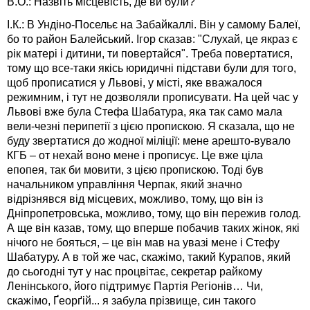
В.О.: Назвіть місцевість, де ви були?
І.К.: В Ундіно-Посельє на Забайкаллі. Він у самому Балеї,
бо то район Балейський. Ігор сказав: "Слухай, це якраз є
рік матері і дитини, ти повертайся". Треба повертатися,
тому що все-таки якісь юридичні підстави були для того,
щоб прописатися у Львові, у місті, яке вважалося
режимним, і тут не дозволяли прописувати. На цей час у
Львові вже була Стефа Шабатура, яка так само мала
вели-чезні перипетії з цією пропискою. Я сказала, що не
буду звертатися до жодної міліції: мене арешто-вувало
КГБ – от нехай воно мене і прописує. Це вже ціла
епопея, так би мовити, з цією пропискою. Тоді був
начальником управління Черпак, який значно
відрізнявся від місцевих, можливо, тому, що він із
Дніпропетровська, можливо, тому, що він пережив голод.
А ще він казав, тому, що вперше побачив таких жінок, які
нічого не бояться, – це він мав на увазі мене і Стефу
Шабатуру. А в той же час, скажімо, такий Курапов, який
до сьогодні тут у нас процвітає, секретар райкому
Ленінського, його підтримує Партія Регіонів… Чи,
скажімо, Ґеорґій... я забула прізвище, син такого