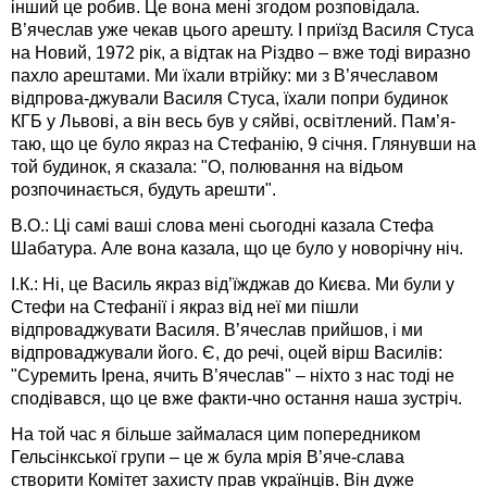
інший це робив. Це вона мені згодом розповідала.
В’ячеслав уже чекав цього арешту. І приїзд Василя Стуса
на Новий, 1972 рік, а відтак на Різдво – вже тоді виразно
пахло арештами. Ми їхали втрійку: ми з В’ячеславом
відпрова-джували Василя Стуса, їхали попри будинок
КГБ у Львові, а він весь був у сяйві, освітлений. Пам’я-
таю, що це було якраз на Стефанію, 9 січня. Глянувши на
той будинок, я сказала: "О, полювання на відьом
розпочинається, будуть арешти".
В.О.: Ці самі ваші слова мені сьогодні казала Стефа
Шабатура. Але вона казала, що це було у новорічну ніч.
І.К.: Ні, це Василь якраз від’їжджав до Києва. Ми були у
Стефи на Стефанії і якраз від неї ми пішли
відпроваджувати Василя. В’ячеслав прийшов, і ми
відпроваджували його. Є, до речі, оцей вірш Василів:
"Суремить Ірена, ячить В’ячеслав" – ніхто з нас тоді не
сподівався, що це вже факти-чно остання наша зустріч.
На той час я більше займалася цим попередником
Гельсінкської групи – це ж була мрія В’яче-слава
створити Комітет захисту прав українців. Він дуже