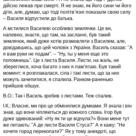
дійсно лежав при смерті. Я не знаю, як його сини чи його
діти, але, думаю, що тоді політв’язні показали свою силу
– Василя відпустили до батька.
А мстилися Василеві особливо землячки. Це ви,
напевно, знаєте, що там, на засланні, був такий
землячок, який дуже хотів розмовляти з Василем, але,
довідавшись, що цей чоловік з України, Василь сказав: "А
я вам руки не подам". – "Ну, ты у меня еще это
попомнишь". Це з листа Василя. Листи, на жаль, не
збереглися, хоча багато з них я пам’ятаю. Був такий
момент: я розплакалася, сіла і такі листи, що за них
можуть зачепитися, я спалила. Ранком-раненько
прийшов обшук.
В.О.: Так і Василь зробив з листами. Теж спалив.
І.К.: Власне, ми про це обмінялися думками. Я знала і він
знав, що вони чіпляються до кожного слова. Ігор був
дуже здивований: «Ну як ти це відчула?» Вони мене тут
же питають: "А де листи Василя Стуса?" А я кажу: "Не
хочете город перекопати?" Як у тому анекдоті, що