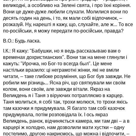
великодні, а особливо на Зелені свята, і про їхні коріння.
Вони це дуже-дуже любили слухати. Молилися вони по
десять годин на день, і то, як мали собі відпочинок, –
розказуй. Ну, нарешті я кажу, що, слухайте, але ж... То все
по-російськи, я можу передати по-російськи, правда?
В.О.: Будь ласка.
І.К.: Я кажу: "Бабушки, но я ведь рассказываю вам о
временах дохристианских". Вони так на мене глянули і
кажуть: "Ирочка, но Бог-то всегда был". Це мене
настільки вразило: ці неграмотні жінки, які не вміли
читати, – таке глибоке розуміння, що Бог був завжди. Не
робили ми різниць... Ясна річ, що святкували ми своїм
колом, вони своїм, але завжди вітали. Якраз на
Великдень я і Таня з віруючих потрапляємо в карцер.
Таня молиться, я собі так, трохи молюся, то трохи якісь
там казочки я придумувала. Я багато там собі казочок
придумувала, потім розповідала їх. І ось якраз
Великдень, ранок, відчиняється камера, ми там дві – а в
карцері ж холодно, нам дозволили мати хустки – одну
постелимо, другою накриємось, що можна і відпочити, –