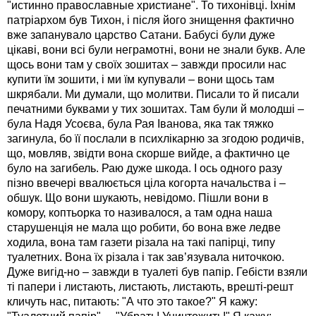
"истинно православные христиане". То тихонівці. Їхнім
патріархом був Тихон, і після його знищення фактично
вже запанувало царство Сатани. Бабусі були дуже
цікаві, вони всі були неграмотні, вони не знали букв. Але
щось вони там у своїх зошитах – завжди просили нас
купити їм зошити, і ми їм купували – вони щось там
шкрябали. Ми думали, що молитви. Писали то й писали
печатними буквами у тих зошитах. Там були й молодші –
була Надя Усоєва, була Рая Іванова, яка так тяжко
загинула, бо її послали в психлікарню за згодою родичів,
що, мовляв, звідти вона скорше вийде, а фактично це
було на загибель. Раю дуже шкода. І ось одного разу
пізно ввечері ввалюється ціла когорта начальства і –
обшук. Що вони шукають, невідомо. Пішли вони в
комору, коптьорка то називалося, а там одна наша
старушенція не мала що робити, бо вона вже ледве
ходила, вона там газети різала на такі папірці, типу
туалетних. Вона їх різала і так зав’язувала ниточкою.
Дуже вигід-но – завжди в туалеті був папір. Гебісти взяли
ті папери і листають, листають, листають, врешті-решт
кличуть нас, питають: "А что это такое?" Я кажу: