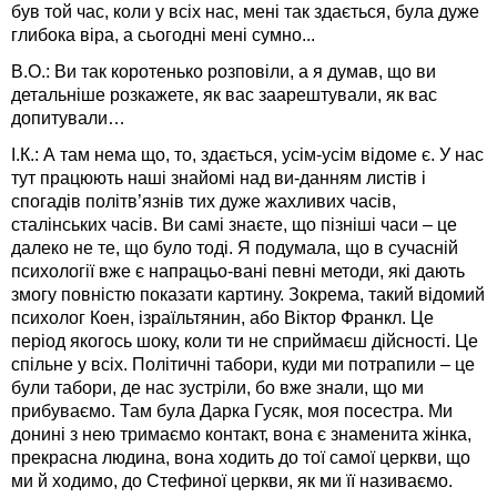
був той час, коли у всіх нас, мені так здається, була дуже
глибока віра, а сьогодні мені сумно...
В.О.: Ви так коротенько розповіли, а я думав, що ви
детальніше розкажете, як вас заарештували, як вас
допитували…
І.К.: А там нема що, то, здається, усім-усім відоме є. У нас
тут працюють наші знайомі над ви-данням листів і
спогадів політв’язнів тих дуже жахливих часів,
сталінських часів. Ви самі знаєте, що пізніші часи – це
далеко не те, що було тоді. Я подумала, що в сучасній
психології вже є напрацьо-вані певні методи, які дають
змогу повністю показати картину. Зокрема, такий відомий
психолог Коен, ізраїльтянин, або Віктор Франкл. Це
період якогось шоку, коли ти не сприймаєш дійсності. Це
спільне у всіх. Політичні табори, куди ми потрапили – це
були табори, де нас зустріли, бо вже знали, що ми
прибуваємо. Там була Дарка Гусяк, моя посестра. Ми
донині з нею тримаємо контакт, вона є знаменита жінка,
прекрасна людина, вона ходить до тої самої церкви, що
ми й ходимо, до Стефиної церкви, як ми її називаємо.