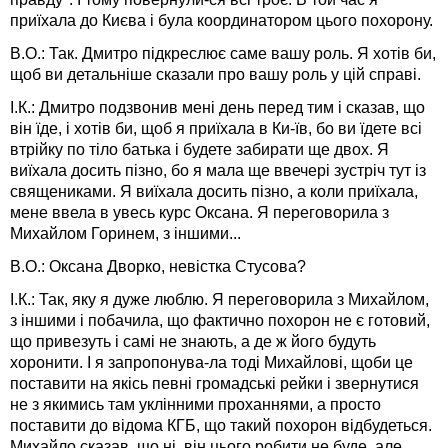
приїхала до Києва і була координатором цього похорону.
В.О.: Так. Дмитро підкреслює саме вашу роль. Я хотів би,
щоб ви детальніше сказали про вашу роль у цій справі.
І.К.: Дмитро подзвонив мені день перед тим і сказав, що
він їде, і хотів би, щоб я приїхала в Ки-їв, бо ви їдете всі
втрійку по тіло батька і будете забирати ще двох. Я
виїхала досить пізно, бо я мала ще ввечері зустріч тут із
священиками. Я виїхала досить пізно, а коли приїхала,
мене ввела в увесь курс Оксана. Я переговорила з
Михайлом Горинем, з іншими...
В.О.: Оксана Дворко, невістка Стусова?
І.К.: Так, яку я дуже люблю. Я переговорила з Михайлом,
з іншими і побачила, що фактично похорон не є готовий,
що привезуть і самі не знають, а де ж його будуть
хоронити. І я запропонува-ла тоді Михайлові, щоби це
поставити на якісь певні громадські рейки і звернутися
не з якимись там уклінними проханнями, а просто
поставити до відома КГБ, що такий похорон відбудеться.
Михайло сказав, що ні, він цього робити не буде, але