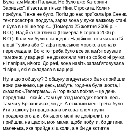
Була там Марія Пальчак. Не було вже Катерини
Зарицької, її застала тільки Ніна Строката. Коли я
прибула, її вже не було. Потім до нас приїхала Іра Сеник,
теж посест-ра, подруга, зараз вона у дуже важкому стані,
я була в неї ще торік... (Померла 25 жовтня 2009 р. –
В.О.), Надійка Світлична (Померла 8 серпня 2006 р. –
В.О.). Коли ми були в карцері з Надійкою, то я читала їй
вірші Тувіма або Стафа польською мовою, а вона їх
перекладала. Бо ж то треба було все запам’ятовувати,
там же ж, у карцері, не дозволяли мати з собою ні ручки,
ні папірця, нічого. До речі, вона навіть запам’ятовувала
ті вірші, які я складала в карцері.
Ну, а що з обшуку? З обшуку згадується хіба як прийшли
вони раненько, ще десь, мабуть, годи-на була шоста, і
сказали: «Телеграма». А Ігор якраз поїхав – це день
перед тим – якийсь там був з’їзд молодих поетів, десь
там чи у Брюховичах, чи де. А оскільки мені треба було
йти в школу (я працю-вала вихователем групи
продовжного дня, більшого мені не довіряли), то
прийшла, на щастя, моя мама, щоби побути, бо дитина
маленька, яка прийде зі школи, а я би де встигла