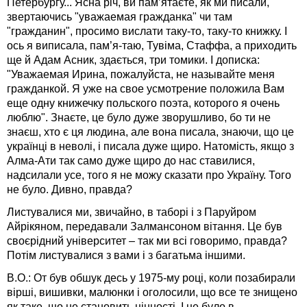
Петербургу... Ясна річ, ви пам’ятаєте, як ми писали,
звертаючись "уважаемая гражданка" чи там
"гражданин", просимо вислати таку-то, таку-то книжку. І
ось я виписала, пам’я-таю, Тувіма, Стаффа, а приходить
ще й Адам Асник, здається, три томики. І дописка:
"Уважаемая Ирина, пожалуйста, не называйте меня
гражданкой. Я уже на свое усмотрение положила Вам
еще одну книжечку польского поэта, которого я очень
люблю". Знаєте, це було дуже зворушливо, бо ти не
знаєш, хто є ця людина, але вона писала, знаючи, що це
українці в неволі, і писала дуже щиро. Натомість, якщо з
Алма-Ати так само дуже щиро до нас ставилися,
надсилали усе, того я не можу сказати про Україну. Того
не було. Дивно, правда?
Листувалися ми, звичайно, в таборі і з Паруйром
Айрікяном, передавали Залмансоном вітання. Це був
своєрідний університет – так ми всі говоримо, правда?
Потім листувалися з вами і з багатьма іншими.
В.О.: От був обшук десь у 1975-му році, коли позабирали
вірші, вишивки, малюнки і оголосили, що все те знищено
як таке, що не становить цінності. І це було в