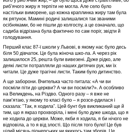
його у риб’ячий жир, – це було щось дуже страхітливе, бо
риб’ячого жиру я терпіти не могла. Але село було
настільки виморене, що кожна краплинка жиру там була
як рятунок. Мамині родичі залишалися так званими
осібняками, бо не пішли до колгоспу, а це означало, що
садиба відрізана була фактично по сам поріг, звідти й
голодування.
Перший клас 87-ї школи у Львові, в якому нас було десь
біля 50 дівчаток. Це була жіноча шко-ла. А через рік
залишилося 25, решта були вивезені. Дуже рідко, але
деякі листи потрапляли до наших дитячих рук, ми їх
читали. Це дуже трагічні листи. Таким було дитинство.
А ще заборони. Вчителька часто питала: «А чи ви
посміли піти до церкви? А чи ви посміли?». А особливо
на Великдень, на Різдво. Одного разу – я вже не
пам’ятаю, у якому то класі було – я розсе-рдилася і
сказала: "Так, я ходила". Цей бунт був викликаний ще й
тим, що я якраз прохворіла, і мені було дуже шкода, що я
не ходила до церкви. Може, якби я ходила, я би нічого не
відповіла, а то я від злості. Що після того було! Це був
цілий місяць піонерських чи якихось там зборів. Це