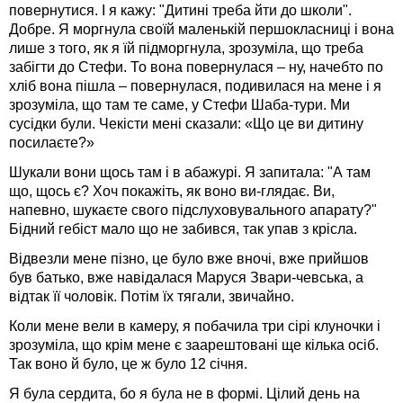
повернутися. І я кажу: "Дитині треба йти до школи".
Добре. Я моргнула своїй маленькій першокласниці і вона
лише з того, як я їй підморгнула, зрозуміла, що треба
забігти до Стефи. То вона повернулася – ну, начебто по
хліб вона пішла – повернулася, подивилася на мене і я
зрозуміла, що там те саме, у Стефи Шаба-тури. Ми
сусідки були. Чекісти мені сказали: «Що це ви дитину
посилаєте?»
Шукали вони щось там і в абажурі. Я запитала: "А там
що, щось є? Хоч покажіть, як воно ви-глядає. Ви,
напевно, шукаєте свого підслуховувального апарату?"
Бідний гебіст мало що не забився, так упав з крісла.
Відвезли мене пізно, це було вже вночі, вже прийшов
був батько, вже навідалася Маруся Звари-чевська, а
відтак її чоловік. Потім їх тягали, звичайно.
Коли мене вели в камеру, я побачила три сірі клуночки і
зрозуміла, що крім мене є заарештовані ще кілька осіб.
Так воно й було, це ж було 12 січня.
Я була сердита, бо я була не в формі. Цілий день на