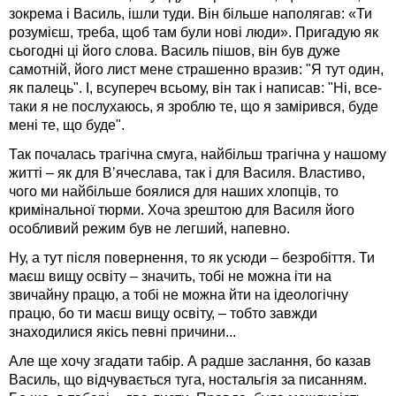
зокрема і Василь, ішли туди. Він більше наполягав: «Ти
розумієш, треба, щоб там були нові люди». Пригадую як
сьогодні ці його слова. Василь пішов, він був дуже
самотній, його лист мене страшенно вразив: "Я тут один,
як палець". І, всупереч всьому, він так і написав: "Ні, все-
таки я не послухаюсь, я зроблю те, що я замірився, буде
мені те, що буде".
Так почалась трагічна смуга, найбільш трагічна у нашому
житті – як для В’ячеслава, так і для Василя. Властиво,
чого ми найбільше боялися для наших хлопців, то
кримінальної тюрми. Хоча зрештою для Василя його
особливий режим був не легший, напевно.
Ну, а тут після повернення, то як усюди – безробіття. Ти
маєш вищу освіту – значить, тобі не можна іти на
звичайну працю, а тобі не можна йти на ідеологічну
працю, бо ти маєш вищу освіту, – тобто завжди
знаходилися якісь певні причини...
Але ще хочу згадати табір. А радше заслання, бо казав
Василь, що відчувається туга, ностальгія за писанням.