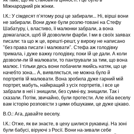
Міжнародний рік жінки.
І.К.: У сімдесят п’ятому році це забирали... Ні, вірші вони
не забирали. Вони дуже були розлю-товані на Стефу
Шабатуру, і, властиво, її малюнки забрали, а вона
домагалася, щоб їй дозволили фарби. І ми в своїх заявах
писали: та що ж це, врешті-решт, у вироку не написано
"без права писати і малювати". Стефа аж голодівку
тримала, і дуже важку голодівку, поки їй це дали. А коли
дозволи-ли їй малювати, то пантрували за тим, що вона
малює. І тільки десь вони побачили якийсь натяк, що це
начебто зона... А, виявляється, не можна було й
портретів їй малювати. Вона зробила дуже гарний мій
портрет, мабуть, найкращий з усіх портретів, і все це
забрали в неї і знищили, без сумні-ву, знищили. Так і
сказали. Потім, звичайно, були протести. Але хіба веселу
вам історію розповісти з цими обшуками, це дуже цікаво.
В.О.: Ага, давайте веселу.
І.К.: Отже, як ви знаєте, в цеху шилися рукавиці. На зоні
були бабусі, віруючі з Росії. Вони на-зивали себе