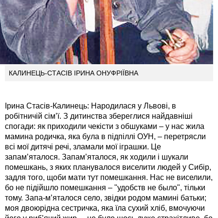
КАЛИНЕЦЬ-СТАСІВ ІРИНА ОНУФРІЇВНА
Ірина Стасів-Калинець: Народилася у Львові, в
робітничій сім’ї. З дитинства збереглися найдавніші
спогади: як приходили чекісти з обшуками – у нас жила
мамина родичка, яка була в підпіллі ОУН, – перетрясли
всі мої дитячі речі, зламали мої іграшки. Це
запам’яталося. Запам’яталося, як ходили і шукали
помешкань, з яких планувалося виселити людей у Сибір,
задля того, щоби мати тут помешкання. Нас не виселили,
бо не підійшло помешкання – "удобств не было", тільки
тому. Запа-м’яталося село, звідки родом мамині батьки;
моя двоюрідна сестричка, яка їла сухий хліб, вмочуючи