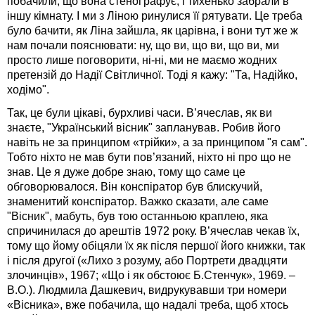
побачили, що вона стеноґрафує, і тихенько забрали в
іншу кімнату. І ми з Ліною ринулися її рятувати. Це треба
було бачити, як Ліна зайшла, як царівна, і вони тут же ж
нам почали пояснювати: ну, що ви, що ви, що ви, ми
просто лише поговорити, ні-ні, ми не маємо жодних
претензій до Надії Світличної. Тоді я кажу: "Та, Надійко,
ходімо".
Так, це були цікаві, бурхливі часи. В’ячеслав, як ви
знаєте, "Український вісник" запланував. Робив його
навіть не за принципом «трійки», а за принципом "я сам".
Тобто ніхто не мав бути пов’язаний, ніхто ні про що не
знав. Це я дуже добре знаю, тому що саме це
обговорювалося. Він конспіратор був блискучий,
знаменитий конспіратор. Важко сказати, але саме
"Вісник", мабуть, був тою останньою краплею, яка
спричинилася до арештів 1972 року. В’ячеслав чекав їх,
тому що йому обіцяли їх як після першої його книжки, так
і після другої («Лихо з розуму, або Портрети двадцяти
злочинців», 1967; «Що і як обстоює Б.Стенчук», 1969. –
В.О.). Людмила Дашкевич, видрукувавши три номери
«Вісника», вже побачила, що надалі треба, щоб хтось