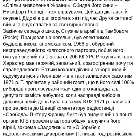
«Спілки визволення України». Обидва його сини –
Никифор і Леонід – теж віршували. Цей дар дістався й
онукові. Дідові вірші згоріли в хаті під час Другої світової
війни, а онук сплатив за свої вірші сповна.
Закінчив середню школу. Служив в армії під Тамбовом
(Росія). Працював на цегельні, був електриком,
будівельником, кіномеханіком. 1968 р., обурений
несправедливістю колгоспного парторга, побив його і
був ув΄язнений на 1 рік за ст. 206 КК УРСР «хуліганство».
Характер мав гарячий, запальний, з загостреним почуття
справедливості. Батьки коханої дівчини заборонили їй
одружуватися з Леонідом – він так і залишився самотнім.
1971 р. Т. прочитав у районній газеті, що в його селі 100%
виборців проголосували «за» єдиного кандидата в
депутати замість вибулого, коли насправді виборча
дільниця цілий день була на замку. 8.03.1971 р. написав
про це листа до Швеції коментатору радіостанції
«Свобода» Віктору Франку. Лист був вилучений на пошті,
органи КГБ провели в автора обшук, вилучили його
вірші, зокрема «Задолизы» та «О борьбе с
идеологическими диверсиями» (Т. писав тоді російською