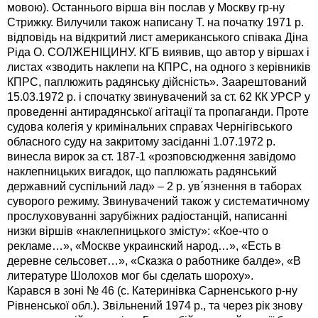
мовою). Останнього вірша він послав у Москву гр-ну
Стрижку. Вилучили також написану Т. на початку 1971 р.
відповідь на відкритий лист американського співака Діна
Ріда О. СОЛЖЕНІЦИНУ. КГБ виявив, що автор у віршах і
листах «зводить наклепи на КПРС, на одного з керівників
КПРС, паплюжить радянську дійсність». Заарештований
15.03.1972 р. і спочатку звинувачений за ст. 62 КК УРСР у
проведенні антирадянської агітації та пропаганди. Проте
судова колегія у кримінальних справах Чернігівського
обласного суду на закритому засіданні 1.07.1972 р.
винесла вирок за ст. 187-1 «розповсюдження завідомо
наклепницьких вигадок, що паплюжать радянський
державний суспільний лад» – 2 р. ув΄язнення в таборах
суворого режиму. Звинувачений також у систематичному
прослуховуванні зарубіжних радіостанцій, написанні
низки віршів «наклепницького змісту»: «Кое-что о
рекламе…», «Москве украинский народ…», «Есть в
деревне сельсовет…», «Сказка о работнике балде», «В
литературе Шолохов мог бы сделать шороху».
Карався в зоні № 46 (с. Катеринівка Сарненського р-ну
Рівненської обл.). Звільнений 1974 р., та через рік знову