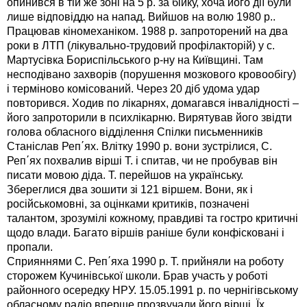
опинився в тій же зоні на 5 р. за бійку, хоча його дії були
лише відповіддю на напад. Вийшов на волю 1980 р..
Працював кіномеханіком. 1988 р. запроторений на два
роки в ЛТП (лікувально-трудовий профілакторій) у с.
Мартусівка Бориспільського р-ну на Київщині. Там
несподівано захворів (порушення мозкового кровообігу)
і терміново комісований. Через 20 діб удома удар
повторився. Ходив по лікарнях, домагався інвалідності –
його запроторили в психлікарню. Вирятував його звідти
голова обласного відділення Спілки письменників
Станіслав Реп΄ях. Влітку 1990 р. вони зустрілися, С.
Реп΄ях похвалив вірші Т. і спитав, чи не пробував він
писати мовою діда. Т. перейшов на українську.
Збереглися два зошити зі 121 віршем. Вони, як і
російськомовні, за оцінками критиків, позначені
талантом, зрозумілі кожному, правдиві та гостро критичні
щодо влади. Багато віршів раніше були конфісковані і
пропали.
Сприяннями С. Реп΄яха 1990 р. Т. прийняли на роботу
сторожем Кучинівської школи. Брав участь у роботі
районного осередку НРУ. 15.05.1991 р. по чернігівському
обласному радіо вперше прозвучали його вірші. Їх