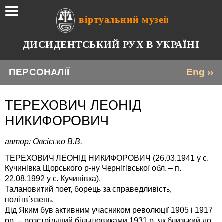
віртуальний музей
ДИСИДЕНТСЬКИЙ РУХ В УКРАЇНІ
ПЕРСОНАЛІЇ
Eng ››
ТЕРЕХОВИЧ ЛЕОНІД
НИКИФОРОВИЧ
автор: Овсієнко В.В.
ТЕРЕХОВИЧ ЛЕОНІД НИКИФОРОВИЧ (26.03.1941 у с.
Кучинівка Щорського р-ну Чернігівської обл. – п.
22.08.1992 у с. Кучинівка).
Талановитий поет, борець за справедливість,
політв΄язень.
Дід Яким був активним учасником революції 1905 і 1917
рр. – розстріляний більшовиками 1931 р. як близький до