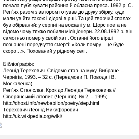
почала публікувати районна й обласна преса. 1992 р. С.
Реп΄ях разом з автором готував до друку збірку, куди
мали увійти також і дідові вірші. Та цей творчий спалах
був обірваний: у серпні на вокзалі у м. Щорс поета не
відомо чому тяжко побили міліціонери. 22.08.1992 р. він
самотньо помер у своїй хаті. Останні його вірші
позначені передчуття смерті: «Коли помру – це буде
скоро…». Похований у рідному селі.
Бібліоґрафія:
Леонід Терехович. Свідомо став на муку. Вибране. –
Чернігів, 1993. – 32 с. (Передмови П. Повода і В.
Москаленка).
Реп΄ях Станіслав. Крок до Леоніда Тереховича //
Сіверянський літопис (Чернігів), № 2. – 1995;
http://dhost.info/newbabilon/poetry/step.html
Терехович Леонід Никифорович
http://uk.wikipedia.org/wiki/