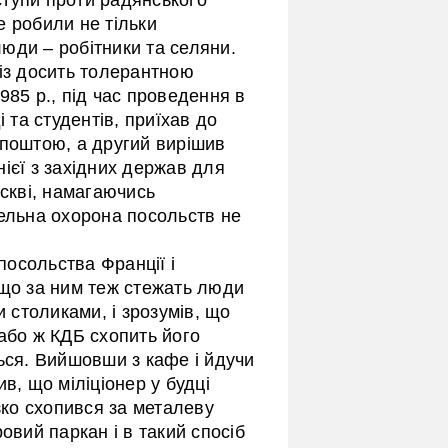
е робили не тільки
 люди – робітники та селяни.
 із досить толерантною
985 р., під час проведення в
та студентів, приїхав до
 поштою, а другий вирішив
ієї з західних держав для
оскві, намагаючись
тельна охорона посольств не
 посольства Франції і
 що за ним теж стежать люди
и столиками, і зрозумів, що
або ж КДБ схопить його
ься. Вийшовши з кафе і йдучи
в, що міліціонер у будці
зко схопився за металеву
овий паркан і в такий спосіб