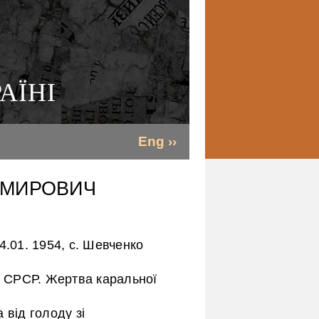
АЇНІ
Eng ››
ИМИРОВИЧ
1. 1954, с. Шевченко
 з СРСР. Жертва каральної
 від голоду зі