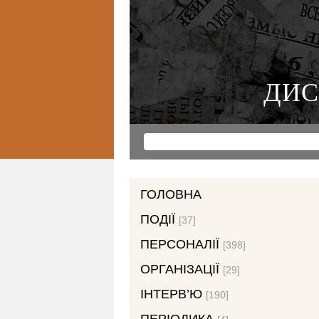
ДИС
ГОЛОВНА
ПОДІЇ
[37]
ПЕРСОНАЛІЇ
[398]
ОРГАНІЗАЦІЇ
[29]
ІНТЕРВ’Ю
[190]