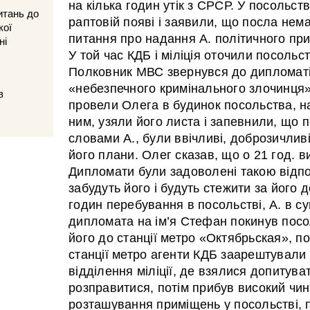
на кілька годин утік з СРСР. У посольст
итань до
раптовій появі і заявили, що посла нема
кої
питання про надання А. політичного прит
ні
У той час КДБ і міліція оточили посоль
Полковник МВС звернувся до дипломаті
«небезпечного кримінального злочинця
в
провели Олега в будинок посольства, н
ним, узяли його листа і запевнили, що п
словами А., були ввічливі, доброзичливі
його плани. Олег сказав, що о 21 год. в
Дипломати були задоволені такою відпо
забудуть його і будуть стежити за його д
годин перебування в посольстві, А. в с
дипломата на ім’я Стефан покинув посо
його до станції метро «Октябрьская», п
станції метро агенти КДБ заарештували 
відділення міліції, де взялися допитува
розправитися, потім прибув високий чин
розташування приміщень у посольстві, пр