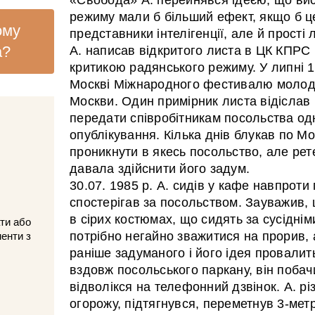
режиму мали б більший ефект, якщо б ц
ому
представники інтелігенції, але й прості
а?
А. написав відкритого листа в ЦК КПРС
критикою радянського режиму. У липні 1
Москві Міжнародного фестивалю молоді 
Москви. Один примірник листа відіслав
передати співробітникам посольства одн
опублікування. Кілька днів блукав по М
проникнути в якесь посольство, але ре
давала здійснити його задум.
30.07. 1985 р. А. сидів у кафе навпроти
спостерігав за посольством. Зауважив,
в сірих костюмах, що сидять за сусіднім
ти або
потрібно негайно зважитися на прорив, 
менти з
раніше задуманого і його ідея провалит
вздовж посольського паркану, він побачи
відволікся на телефонний дзвінок. А. рі
огорожу, підтягнувся, переметнув 3-метр