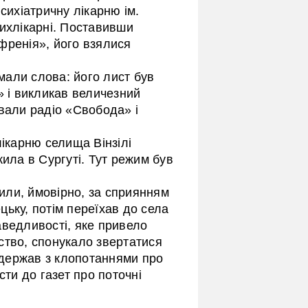
сихіатричну лікарню ім.
сихлікарні. Поставивши
френія», його взялися
али слова: його лист був
» і викликав величезний
вали радіо «Свобода» і
лікарню селища Вінзілі
жила в Сургуті. Тут режим був
нили, ймовірно, за сприянням
ьку, потім переїхав до села
аведливості, яке привело
ство, спонукало звертатися
х держав з клопотаннями про
сти до газет про поточні