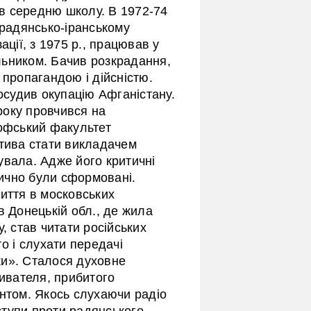
в середню школу. В 1972-74
 радянсько-іранському
ації, з 1975 р., працював у
льником. Бачив розкрадання,
 пропагандою і дійсністю.
 осудив окупацію Афганістану.
року провчився на
софський факультет
ктива стати викладачем
увала. Адже його критичні
ично були сформовані.
иття в московських
в Донецькій обл., де жила
, став читати російських
о і слухати передачі
ки». Сталося духовне
бивателя, прибитого
ентом. Якось слухаючи радіо
тупи проти радянського