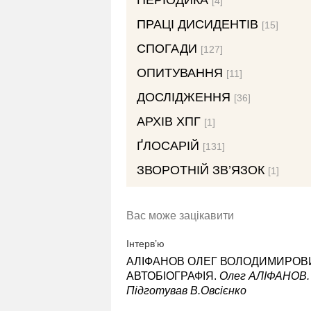
ПЕРІОДИКА
[4]
ПРАЦІ ДИСИДЕНТІВ
[15]
СПОГАДИ
[127]
ОПИТУВАННЯ
[11]
ДОСЛІДЖЕННЯ
[36]
АРХІВ ХПГ
[1]
ҐЛОСАРІЙ
[131]
ЗВОРОТНІЙ ЗВ’ЯЗОК
[1]
Вас може зацікавити
Інтерв’ю
АЛІФАНОВ ОЛЕГ ВОЛОДИМИРОВ
АВТОБІОГРАФІЯ.
Олег АЛІФАНОВ.
Підготував В.Овсієнко