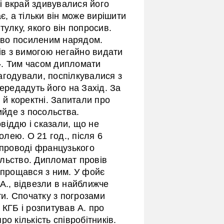
ві вкрай здивувалися його
є, а тільки він може вирішити
улку, якого він попросив.
ство посиленим нарядом.
в з вимогою негайно видати
». Тим часом дипломати
агодували, поспілкувалися з
ередадуть його на Захід. За
 й коректні. Запитали про
ийде з посольства.
віддю і сказали, що не
олею. О 21 год., після 6
упроводі французького
льство. Дипломат провів
опрощався з ним. У фойє
А., відвезли в найближче
ти. Спочатку з погрозами
 КГБ і розпитував А. про
о кількість співробітників.