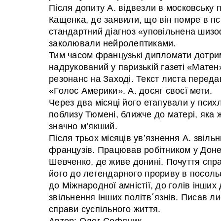
Після допиту А. відвезли в московську п
Кащенка, де заявили, що він помре в п
стандартний діагноз «уповільнена шизо
заколювали нейролептиками.
Тим часом французькі дипломати дотрим
надрукований у паризькій газеті «Матен
резонанс на Заході. Текст листа переда
«Голос Америки». А. досяг своєї мети.
Через два місяці його етапували у псих
поблизу Тюмені, ближче до матері, яка 
значно м’якший.
Після трьох місяців ув’язнення А. звіль
французів. Працював робітником у Донец
Шевченко, де живе донині. Почуття спр
його до легендарного прориву в посоль
до Міжнародної амністії, до голів інши
звільнення інших політв΄язнів. Писав ли
справи суспільного життя.
Автор: Олег Софяник