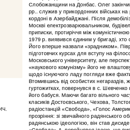
Слобожанщини на Донбас. Олег закінчи
рр.. служив у прикордонних військах на
кордоні в Азербайджані. Після демобіліз
Москві електрозварювальником, будіве
приписки, протиріччя між комуністичною
1979 р. виявився єдиним у бригаді, хто
Його вперше назвали «зрадником». Пів
підготовчих курсах для вступу на філо
Московського університету, але перспе
«наукового комунізму» його не влаштов
щодо існуючого ладу погляди вже факт
Втомившись від особистих негараздів, ж
гуртожитках, повернувся в с. Шевченко 
його бабуся. Маючи багато вільного часу
класиків Достоєвського, Чехова, Толстог
радіостанцій «Свобода», «Голос Амери
ИЧ.
прозріння: зі звичайного радянського о
радянською ідеологією, він став дисид
«Свобода» А. перейнявся ідеєю, що вис