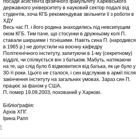
посади асистента фізичного факультету Харківського
державного університету в науковий сектор подалі від
студентів, хоча КГБ рекомендував звільнити її з роботи в
ХДУ
Весь час П. і його родина знаходились під невсипущим
оком КГБ. Тим паче, що стосунки в дружньому колі П.
ставали ширшими і тіснішими. Навіть сина П. (народився
в 1965 р.) не допустили на воєнну кафедру
Політехнічного інституту, запитуючи в 1-му (секретному)
відділі, чи спілкується він з батьком. Мабуть, натякаючи
на те, що слід було б відмовитися від батька, як це було у
30-ті роки. Цього не сталося, і син відслужив в армії після
закінчення інституту на загальних умовах. Зараз син П.
працює за фахом у США.
П. помер 19.09.2003, похований у Харкові.
Бібліоґрафія:
Архів ХПГ.
Ірина Рапп