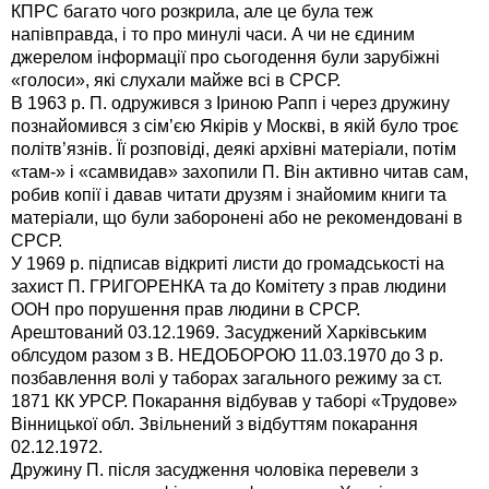
КПРС багато чого розкрила, але це була теж
напівправда, і то про минулі часи. А чи не єдиним
джерелом інформації про сьогодення були зарубіжні
«голоси», які слухали майже всі в СРСР.
В 1963 р. П. одружився з Іриною Рапп і через дружину
познайомився з сім’єю Якірів у Москві, в якій було троє
політв’язнів. Її розповіді, деякі архівні матеріали, потім
«там-» і «самвидав» захопили П. Він активно читав сам,
робив копії і давав читати друзям і знайомим книги та
матеріали, що були заборонені або не рекомендовані в
СРСР.
У 1969 р. підписав відкриті листи до громадськості на
захист П. ГРИГОРЕНКА та до Комітету з прав людини
ООН про порушення прав людини в СРСР.
Арештований 03.12.1969. Засуджений Харківським
облсудом разом з В. НЕДОБОРОЮ 11.03.1970 до 3 р.
позбавлення волі у таборах загального режиму за ст.
1871 КК УРСР. Покарання відбував у таборі «Трудове»
Вінницької обл. Звільнений з відбуттям покарання
02.12.1972.
Дружину П. після засудження чоловіка перевели з