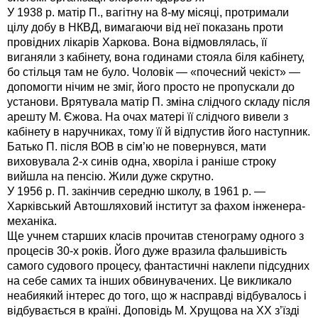
У 1938 р. матір П., вагітну на 8-му місяці, протримали
цілу добу в НКВД, вимагаючи від неї показань проти
провідних лікарів Харкова. Вона відмовлялась, її
виганяли з кабінету, вона годинами стояла біля кабінету,
бо стільця там не було. Чоловік — «почесний чекіст» —
допомогти нічим не зміг, його просто не пропускали до
установи. Врятувала матір П. зміна слідчого складу після
арешту М. Єжова. На очах матері її слідчого вивели з
кабінету в наручниках, тому її й відпустив його наступник.
Батько П. після ВОВ в сім’ю не повернувся, мати
виховувала 2-х синів одна, хворіла і раніше строку
вийшла на пенсію. Жили дуже скрутно.
У 1956 р. П. закінчив середню школу, в 1961 р. —
Харківський Автошляховий інститут за фахом інженера-
механіка.
Ще учнем старших класів прочитав стенограму одного з
процесів 30-х років. Його дуже вразила фальшивість
самого судового процесу, фантастичні наклепи підсудних
на себе самих та інших обвинувачених. Це викликало
неабиякий інтерес до того, що ж насправді відбувалось і
відбувається в країні. Доповідь М. Хрущова на XX з’їзді