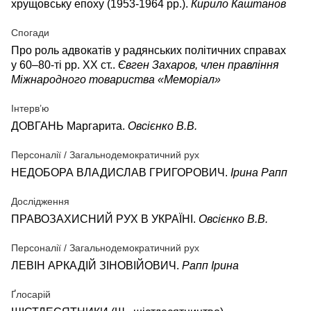
хрущовську епоху (1953-1964 рр.).
Кирило Каштанов
Спогади
Про роль адвокатів у радянських політичних справах
у 60–80-ті рр. ХХ ст..
Євген Захаров, член правління
Міжнародного товариства «Меморіал»
Інтерв’ю
ДОВГАНЬ Маргарита.
Овсієнко В.В.
Персоналії / Загальнодемократичний рух
НЕДОБОРА ВЛАДИСЛАВ ГРИГОРОВИЧ.
Ірина Рапп
Дослідження
ПРАВОЗАХИСНИЙ РУХ В УКРАЇНІ.
Овсієнко В.В.
Персоналії / Загальнодемократичний рух
ЛЕВІН АРКАДІЙ ЗІНОВІЙОВИЧ.
Рапп Ірина
Ґлосарій