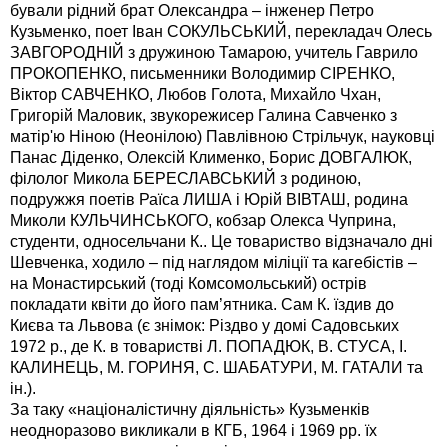
бували рідний брат Олександра – інженер Петро
Кузьменко, поет Іван СОКУЛЬСЬКИЙ, перекладач Олесь
ЗАВГОРОДНІЙ з дружиною Тамарою, учитель Гаврило
ПРОКОПЕНКО, письменники Володимир СІРЕНКО,
Віктор САВЧЕНКО, Любов Голота, Михайло Чхан,
Григорій Маловик, звукорежисер Галина Савченко з
матір'ю Ніною (Неонілою) Павлівною Стрільчук, науковці
Панас Діденко, Олексій Клименко, Борис ДОВГАЛЮК,
філолог Микола БЕРЕСЛАВСЬКИЙ з родиною,
подружжя поетів Раїса ЛИША і Юрій ВІВТАШ, родина
Миколи КУЛЬЧИНСЬКОГО, кобзар Олекса Чуприна,
студенти, односельчани К.. Це товариство відзначало дні
Шевченка, ходило – під наглядом міліції та кагебістів –
на Монастирський (тоді Комсомольський) острів
покладати квіти до його пам’ятника. Сам К. їздив до
Києва та Львова (є знімок: Різдво у домі Садовських
1972 р., де К. в товаристві Л. ПОПАДЮК, В. СТУСА, І.
КАЛИНЕЦЬ, М. ГОРИНЯ, С. ШАБАТУРИ, М. ГАТАЛИ та
ін.).
За таку «націоналістичну діяльність» Кузьменків
неодноразово викликали в КГБ, 1964 і 1969 рр. їх