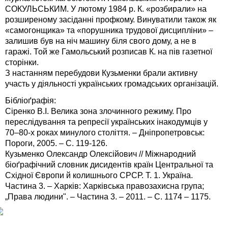
СОКУЛЬСЬКИМ. У лютому 1984 р. К. «розбирали» на
розширеному засіданні профкому. Винуватили також як
«самогонщика» та «порушника трудової дисципліни» –
залишив був на ніч машину біля свого дому, а не в
гаражі. Той же Гамольський розписав К. на пів газетної
сторінки.
З настанням перебудови Кузьменки брали активну
участь у діяльності українських громадських організацій.
Бібліоґрафія:
Сіренко В.І. Велика зона злочинного режиму. Про
переслідування та репресії українських інакодумців у
70–80-х роках минулого століття. – Дніпропетровськ:
Пороги, 2005. – С. 119-126.
Кузьменко Олександр Олексійович // Міжнародний
біоґрафічний словник дисидентів країн Центральної та
Східної Європи й колишнього СРСР. Т. 1. Україна.
Частина 3. – Харків: Харківська правозахисна група;
„Права людини". – Частина 3. – 2011. – С. 1174 – 1175.