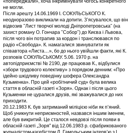
«попереджали», хоча інкримінувати чогось конкретного
не могли.
Після арешту 14.06.1969 І. СОКУЛЬСЬКОГО К.
неодноразово викликали на допити. З’ясувалося, що він
відвозив "Лист творчої молоді Дніпропетровська" (на
захист роману О. Гончара "Собор") до Києва і Львова,
після чого він потрапив за кордон і транслювався по
радіо «Свобода». К. намагалися звинуватити як
співавтора «Листа…», бо до нього увійшли факти, які К.
розповів СОКУЛЬСЬКОМУ. 5.06. 1970 р. на
автопідприємстві № 2190, де працював К., відбулися
«збори трудового колективу» з порядком денним: «Про
ідейно шкідливу поведінку шофера Олександра
Кузьменка». Про цей «робітничий суд» була велика
стаття в обласній газеті «Зоря». Однак і після цього
Кузьменки не цуралися друзів, які зважувалися до них
приходити.
20.12.1983 К. був затриманий міліцією ніби як п’яний.
Щоб уникнути неприємностей, назвався іншим іменем,
але був викритий. Це сталося невдовзі після появи в
обласній газеті „Зоря” від 12.06.1983 р. сфабрикованого
журналістом-кагебістом Л. Гамольським інтерв’ю з І.