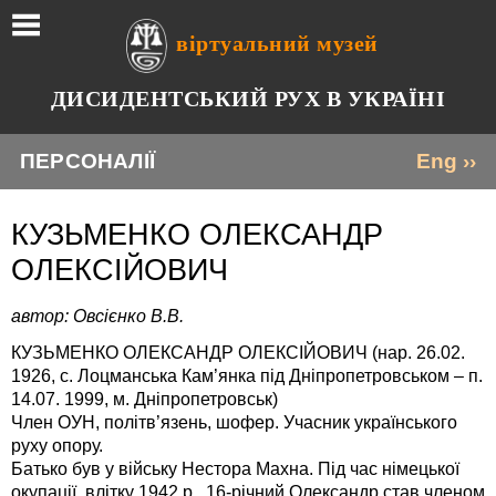
віртуальний музей
ДИСИДЕНТСЬКИЙ РУХ В УКРАЇНІ
ПЕРСОНАЛІЇ
Eng ››
КУЗЬМЕНКО ОЛЕКСАНДР
ОЛЕКСІЙОВИЧ
автор: Овсієнко В.В.
КУЗЬМЕНКО ОЛЕКСАНДР ОЛЕКСІЙОВИЧ (нар. 26.02.
1926, с. Лоцманська Кам’янка під Дніпропетровськом – п.
14.07. 1999, м. Дніпропетровськ)
Член ОУН, політв’язень, шофер. Учасник українського
руху опору.
Батько був у війську Нестора Махна. Під час німецької
окупації, влітку 1942 р., 16-річний Олександр став членом