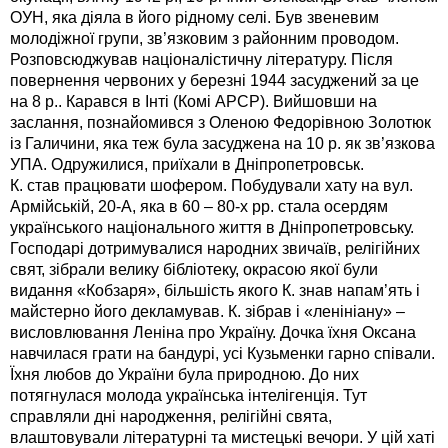
ОУН, яка діяла в його рідному селі. Був звеневим
молодіжної групи, зв’язковим з районним проводом.
Розповсюджував націоналістичну літературу. Після
повернення червоних у березні 1944 засуджений за це
на 8 р.. Карався в Інті (Комі АРСР). Вийшовши на
заслання, познайомився з Оленою Федорівною Золотюк
із Галичини, яка теж була засуджена на 10 р. як зв’язкова
УПА. Одружилися, приїхали в Дніпропетровськ.
К. став працювати шофером. Побудували хату на вул.
Армійській, 20-А, яка в 60 – 80-х рр. стала осердям
українського національного життя в Дніпропетровську.
Господарі дотримувалися народних звичаїв, релігійних
свят, зібрали велику бібліотеку, окрасою якої були
видання «Кобзаря», більшість якого К. знав напам’ять і
майстерно його декламував. К. зібрав і «ленініану» –
висловлювання Леніна про Україну. Дочка їхня Оксана
навчилася грати на бандурі, усі Кузьменки гарно співали.
Їхня любов до України була природною. До них
потягнулася молода українська інтелігенція. Тут
справляли дні народження, релігійні свята,
влаштовували літературні та мистецькі вечори. У цій хаті