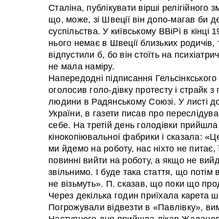
Сталіна, публікувати вірші релігійного зм
що, може, зі Швеції він допо-магав би 
суспільства. У київському ВВіРі в кінці 
нього немає в Швеції близьких родичів, 
відпустили б, бо він стоїть на психіатри
не мала наміру.
Напередодні підписання Гельсінкського 
оголосив голо-дівку протесту і страйк 
людини в Радянському Союзі. У листі д
України, в газети писав про переслідув
себе. На третій день голодівки прийшла 
кінокопіювальної фабрики і сказала: «Ц
ми йдемо на роботу, нас ніхто не питає, 
повинні вийти на роботу, а якщо не вийд
звільнимо. І буде така стаття, що потім 
не візьмуть». П. сказав, що поки що пр
Через декілька годин приїхала карета ш
Погрожували відвезти в «Павлівку», ви
Наступного дня прийшла лікар Жаданова