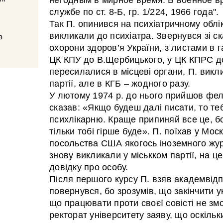
службе по ст. 8-Б, гр. 1/224, 1966 года".
Так П. опинився на психіатричному облік
викликали до психіатра. Звернувся зі с
в
охорони здоров’я України, з листами в г
ЦК КПУ до В.Щербицького, у ЦК КПРС до
пересилалися в місцеві органи, П. викл
партії, але в КГБ – жодного разу.
У лютому 1974 р. до нього прийшов фел
сказав: «Якщо будеш далі писати, то те
психлікарню. Краще припиняй все це, бо
тільки тобі гірше буде». П. поїхав у Моск
посольства США якогось іноземного журн
знову викликали у міськком партії, на ц
довідку про особу.
Після першого курсу П. взяв академвідп
повернувся, бо зрозумів, що закінчити у
що працювати проти своєї совісті не змо
ректорат університету заяву, що оскільк