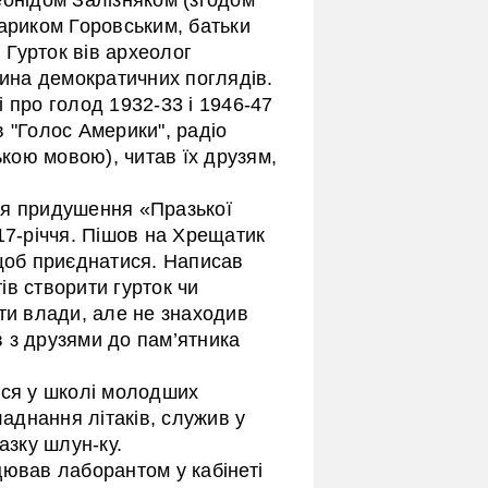
Мариком Горовським, батьки
. Гурток вів археолог
на демократичних поглядів.
 про голод 1932-33 і 1946-47
ав "Голос Америки", радіо
ькою мовою), читав їх друзям,
ця придушення «Празької
17-річчя. Пішов на Хрещатик
 щоб приєднатися. Написав
тів створити гурток чи
ти влади, але не знаходив
 з друзями до пам’ятника
вся у школі молодших
ладнання літаків, служив у
азку шлун-ку.
цював лаборантом у кабінеті