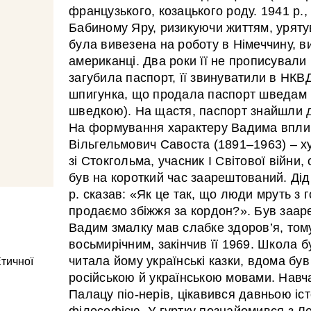
французького, козацького роду. 1941 р.,
Бабиному Яру, ризикуючи життям, урятув
була вивезена на роботу в Німеччину, ви
американці. Два роки її не прописували 
загубила паспорт, її звинуватили в НКВ
шпигунка, що продала паспорт шведам 
шведкою). На щастя, паспорт знайшли 
На формування характеру Вадима впли
Вільгельмович Савоста (1891–1963) – 
зі Стокгольма, учасник І Світової війни,
був на короткий час заарештований. Дід
р. сказав: «Як це так, що люди мруть з г
продаємо збіжжя за кордон?». Був зааре
Вадим змалку мав слабке здоров’я, том
восьмирічним, закінчив її 1969. Школа б
читала йому українські казки, вдома був
Етичної
російською й українською мовами. Навч
Палацу піо-нерів, цікавився давньою іст
філософією. У гуртку познайомився з Л