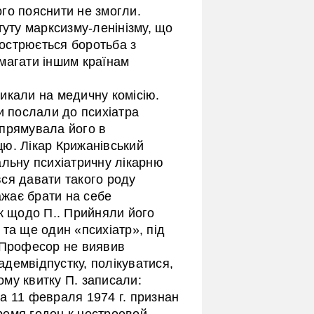
чого пояснити не змогли.
туту марксизму-ленінізму, що
гострюється боротьба з
магати іншим країнам
.
кликали на медичну комісію.
и послали до психіатра
спрямувала його в
ю. Лікар Крижанівський
альну психіатричну лікарню
ся давати такого роду
ажає брати на себе
ок щодо П.. Прийняли його
та ще один «психіатр», під
 Професор не виявив
кадемвідпустку, полікуватися,
вому квитку П. записали:
а 11 февраля 1974 г. признан
ремя годен к нестроевой