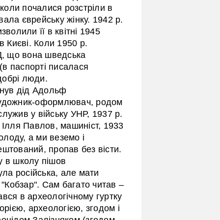
 коли почалися розстріли в
ала єврейську жінку. 1942 р.
зволили її в квітні 1945
в Києві. Коли 1950 р.
Д, що вона шведська
(в паспорті писалася
добрі люди.
нув дід Адольф
художник-оформлювач, родом
 служив у війську УНР, 1937 р.
 Ілля Павлов, машиніст, 1933
олоду, а ми веземо і
штований, пропав без вісти.
у в школу пішов
ула російська, але мати
 "Кобзар". Сам багато читав –
ався в археологічному гуртку
орією, археологією, згодом і
еонідом Залізняком (згодом