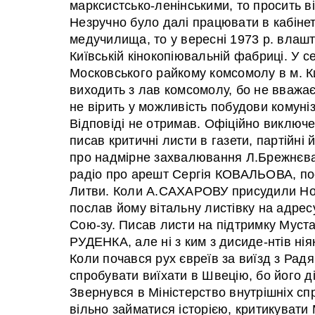
марксистсько-ленінськими, то просить ві
Незручно було далі працювати в кабінет
медучилища, то у вересні 1973 р. влаш
Київській кінокопіювальній фабриці. У с
Московського райкому комсомолу в м. К
виходить з лав комсомолу, бо не вважає
не вірить у можливість побудови комуні
Відповіді не отримав. Офіційно виключе
писав критичні листи в газети, партійні
про надмірне захвалювання Л.Брежнєва
радіо про арешт Сергія КОВАЛЬОВА, по
Литви. Коли А.САХАРОВУ присудили Ноб
послав йому вітальну листівку на адрес
Сою-зу. Писав листи на підтримку Мус
РУДЕНКА, але ні з ким з дисиде-нтів ніяк
Коли почався рух євреїв за виїзд з Рад
спробувати виїхати в Швецію, бо його ді
Звернувся в Міністерство внутрішніх сп
вільно займатися історією, критикувати 