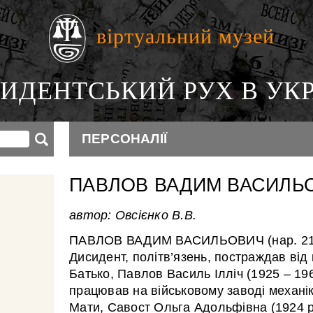
віртуальний музей
ИДЕНТСЬКИЙ РУХ В УКР
ПЕРСОНАЛІЇ
ПАВЛОВ ВАДИМ ВАСИЛЬ
автор: Овсієнко В.В.
ПАВЛОВ ВАДИМ ВАСИЛЬОВИЧ (нар. 21.08
Дисидент, політв’язень, постраждав від 
Батько, Павлов Василь Ілліч (1925 – 196
працював на військовому заводі механі
Мати, Савост Ольга Адольфівна (1924 р.