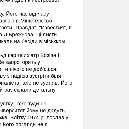
у. Його час від часу
каргою в Міністерство
азети "Правда", "Известия", в
 Л.Брежнєва. Ці листи
икали на бесіди в міськком
ьдшер-психіатр Возіян і
бе запроторять у
 ти нічого не доб’єшся,
ву з надією зустріти біля
аліста, але не зустрів. Його
ей раз склали детальну
устку і вже туди не
ніверситет йому не дадуть,
же. Влітку 1974 р. послав у
и його погляди не є