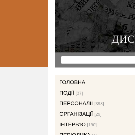
ДИС
ГОЛОВНА
ПОДІЇ
[37]
ПЕРСОНАЛІЇ
[398]
ОРГАНІЗАЦІЇ
[29]
ІНТЕРВ’Ю
[190]