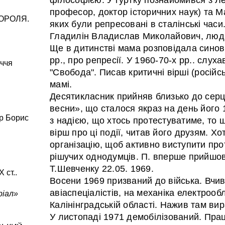
професор, доктор історичних наук) та 
КОРОЛЯ.
яких були репресовані в сталінські часи
Гладилін Владислав Миколайович, люди
Ще в дитинстві мама розповідала синові
рр., про репресії. У 1960-70-х рр.. слух
іччя
"Свобода". Писав критичні вірші (російс
мамі.
Десятикласник прийняв близько до сер
весни», що сталося якраз на день його 
ор Борис
з надією, що хтось протестуватиме, то
вірш про ці події, читав його друзям. Хо
організацію, щоб активно виступити про
рішучих однодумців. П. вперше прийшов
Т.Шевченку 22.05. 1969.
 ст..
Восени 1969 призваний до війська. Вчи
авіаспеціалістів, на механіка електрооб
ріал»
Калінінградській області. Нажив там вир
У листопаді 1971 демобілізований. Пра