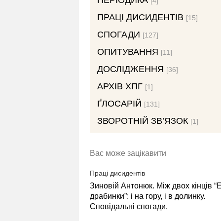
ПЕРІОДИКА
[4]
ПРАЦІ ДИСИДЕНТІВ
[15]
СПОГАДИ
[127]
ОПИТУВАННЯ
[11]
ДОСЛІДЖЕННЯ
[36]
АРХІВ ХПГ
[1]
ҐЛОСАРІЙ
[131]
ЗВОРОТНІЙ ЗВ’ЯЗОК
[1]
Вас може зацікавити
Праці дисидентів
Зиновій Антонюк. Між двох кінців “
драбинки”: і на гору, і в долинку.
Сповідальні спогади.