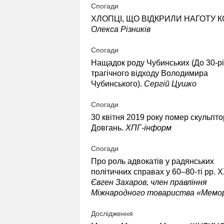
Спогади
ХЛОПЦІ, ЩО ВІДКРИЛИ НАГОТУ 
Олекса Різників
Спогади
Нащадок роду Чубинських (До 30-р
трагічного відходу Володимира
Чубинського).
Сергій Цушко
Спогади
30 квітня 2019 року помер скульпт
Довгань.
ХПГ-інформ
Спогади
Про роль адвокатів у радянських
політичних справах у 60–80-ті рр. ХХ
Євген Захаров, член правління
Міжнародного товариства «Мемо
Дослідження