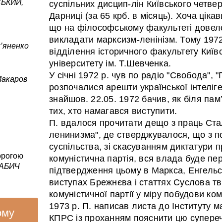
ЬКИЙ,
суспільних дисцип-лін Київського четв
Дарниці (за 65 крб. в місяць). Хоча ціка
що на філософському факультеті довелос
викладати марксизм-ленінізм. Тому 1972
’яненко
відділення історичного факультету Київ
університету ім. Т.Шевченка.
У січні 1972 р. чув по радіо "Свобода", 
Макаров
розпочалися арешти української інтеліген
знайшов. 22.05. 1972 бачив, як біля па
тих, хто намагався виступити.
П. вдалося прочитати дещо з праць Ста
ленинизма", де стверджувалося, що з 
суспільства, зі скасуванням диктатури п
рогою
комуністична партія, вся влада буде п
АБИЧ
підтвердження цьому в Маркса, Енгельса
виступах Брежнєва і статтях Суслова т
комуністичної партії у міру побудови к
1973 р. П. написав листа до Інституту 
ому
КПРС із проханням пояснити цю супереч