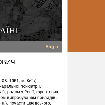
АЇНІ
Eng ››
ОВИЧ
. 1951, м. Київ)
каральної психіатрії.
1), родом з Росії, фронтовик,
ком-випробувачем приладів.
н.), почасти шведського,