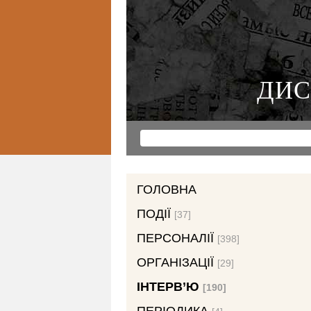
ДИС
ГОЛОВНА
ПОДІЇ
[37]
ПЕРСОНАЛІЇ
[398]
ОРГАНІЗАЦІЇ
[29]
ІНТЕРВ’Ю
[190]