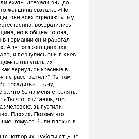
ли ехать. Доехали они до
я-то женщина сказала: «Не
цы, они всех стреляют». Ну,
естественно, возвратились
нщина, но в общем-то она,
о в Германии он и работал
е. А тут эта женщина так
ала, и вернулись они в Киев.
бщем-то напугала их
 как вернулись красные в
бя не расстреляли? Ты там
бя посадить». – «Ну, –
е за что было меня стрелять,
 «Ты что, считаешь, что
аз человека выпустили.
шие. Плохие. Потому что
шие, кому-то были плохие в
ще четверых. Работы отцу не