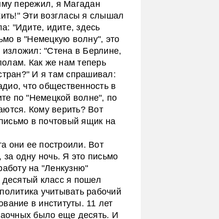
ыму пережил, я Магадан
жить!" Эти возгласы я слышал
а: "Идите, идите, здесь
ьмо в "Немецкую волну", это
х изложил: "Стена в Берлине,
ополам. Как же нам теперь
стран?" И я там спрашивал:
радио, что общественность в
ите по "Немецкой волне", по
аются. Кому верить? Вот
 письмо в почтовый ящик на
та они ее построили. Вот
 за одну ночь. Я это письмо
работу на "Ленкузню"
 десятый класс я пошел
 политика учитывать рабочий
вание в институты. 11 лет
заочных было еще десять. И