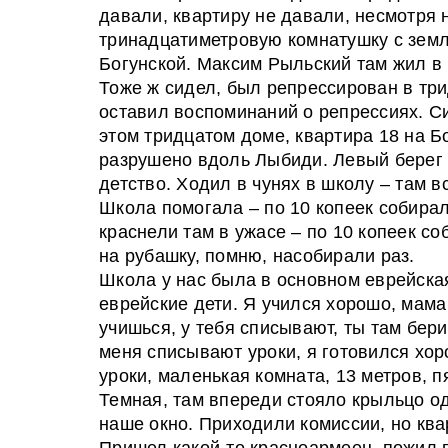
давали, квартиру не давали, несмотря 
тринадцатиметровую комнатушку с зем
Богунской. Максим Рыльский там жил в 
Тоже ж сидел, был репрессирован в три
оставил воспоминаний о репрессиях. С
этом тридцатом доме, квартира 18 на Б
разрушено вдоль Лыбиди. Левый берег
детство. Ходил в чунях в школу – там 
Школа помогала – по 10 копеек собирал
краснели там в ужасе – по 10 копеек со
на рубашку, помню, насобирали раз.
Школа у нас была в основном еврейская
еврейские дети. Я учился хорошо, мама
учишься, у тебя списывают, ты там бери
меня списывают уроки, я готовился хор
уроки, маленькая комната, 13 метров, пя
Темная, там впереди стояло крыльцо о
наше окно. Приходили комиссии, но ква
Пришел какой-то красноармеец, пожил г