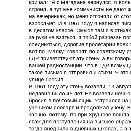
кричал: "Я с Магадана вернулся, я Кол
строил, а тут мне коммунисты не дают 
на вечеринках, но меня отгоняли от стол
взрослые". И в 1961 году я написал пис
в десятом классе. Смысл там я в стиха
за руки не взяться, я тобой разрезан п
соединяться, дорогие пролетарии всех 
вот по "Маяку" говорят, по советскому 
ГДР приветствуют эту стену, а вы говор
вашей радиостанции, что в ГДР возмущ
такое письмо я отправил и стихи. Я это
улице бросил.
В 1961 году эту стену возвели, 13 авгус
недавно было 45 лет. Ее возвели ночью,
бросил в почтовый ящик. Устроился на 
учеником слесаря и продолжал учебу. В
заочно, потому что при Хрущеве пошла
стаж для поступления на высшее образо
тогда внедрили в дневных школах, а в 