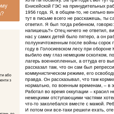
ому
Енисейской ГЭС на принудительных ра
1956 года. Я, в общем-то, не сильно вин
а?
тут в письме всего не расскажешь, ты 
ответил. Я был тогда ребенком, говорю:
напишешь?» Отец ничего не ответил, ви
нас у самих детей было пятеро, а он р
полууничтоженным после войны сорок п
году в Голосиевском лесу при обороне 
выбило ему глаз немецким осколком, п
лагерь военнопленных, а оттуда его вы
рассказал там, что он сам был репресс
коммунистическом режиме, его освободи
ти або
правда. Он рассказывал, что там корми
менти з
нормально, по военным временам, – в 
Работал во время оккупации – красил 
немецкими отступающими частями хотел
что-то заколебался вместе с мамой. Реб
И потом они все-таки решили ехать, оте
итань до