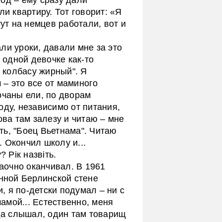
ли квартиру. Тот говорит: «Я
тут на немцев работали, вот и
ли уроки, давали мне за это
Я одной девочке как-то
а колбасу жирный". Я
– это все от маминого
очаны ели, по дворам
оду, независимо от питания,
ова там залезу и читаю – мне
ь, "Боец Вьетнама". Читаю
. Окончил школу и...
 Рік назвіть.
Заочно оканчивал. В 1961
енной Берлинской стене
 я по-детски подумал – ни с
мамой... Естественно, меня
гда слышал, один там товарищ