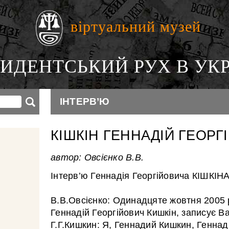
віртуальний музей
ИДЕНТСЬКИЙ РУХ В УКР
ІНТЕРВ’Ю
КІШКІН ГЕННАДІЙ ГЕОРГ
автор: Овсієнко В.В.
Інтерв’ю Геннадія Георгійовича КІШКІН
В.В.Овсієнко: Одинадцяте жовтня 2005 р
Геннадій Георгійович Кишкін, записує В
Г.Г.Кишкин: Я, Геннадий Кишкин, Геннад