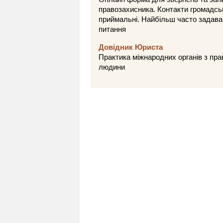
правозахисника. Контакти громадсь
приймальні. Найбільш часто задава
питання
Довідник Юриста
Практика міжнародних органів з пра
людини