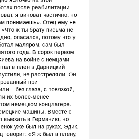
ботах после реабилитации
оват, я виноват частично, но
сам понимаешь». Отец ему не
 «Что ж ты брату письма не
дно, опасался, потому что у
аботал маляром, сам был
ятого года. В сорок первом
Киева на войне с немцами
опал в плен в Дарницкий
пустили, не расстреляли. Он
ированный при
ли – без глаза, с повязкой,
ли их более-менее
этом немецком концлагере.
немецкие машины. Вместе с
 выехать в Германию, но
енок уже был на руках, Эдик.
ц говорит: «Я ж был в плену,