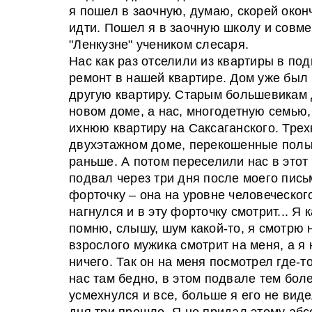
я пошел в заочную, думаю, скорей окон
идти. Пошел я в заочную школу и совме
"Ленкузне" учеником слесаря.
Нас как раз отселили из квартиры в по
ремонт в нашей квартире. Дом уже был
другую квартиру. Старым большевикам 
новом доме, а нас, многодетную семью,
ихнюю квартиру на Саксаганского. Трех
двухэтажном доме, перекошенные полы,
раньше. А потом переселили нас в этот 
подвал через три дня после моего пись
форточку – она на уровне человеческого
нагнулся и в эту форточку смотрит... Я 
помню, слышу, шум какой-то, я смотрю 
взрослого мужика смотрит на меня, а я 
ничего. Так он на меня посмотрел где-т
нас там бедно, в этом подвале тем боле
усмехнулся и все, больше я его не виде
дня три прошло. Я не придал этому абс