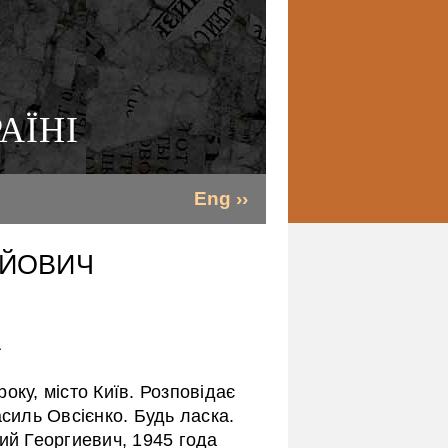
АЇНІ
Eng ››
ІЙОВИЧ
А
оку, місто Київ. Розповідає
асиль Овсієнко. Будь ласка.
ий Георгиевич, 1945 года