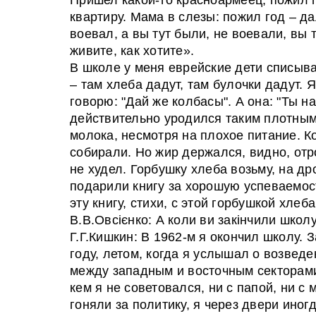
квартиру. Мама в слезы: пожил год – да
воевал, а вы тут были, не воевали, вы 
живите, как хотите».
В школе у меня еврейские дети списыва
– там хлеба дадут, там булочки дадут. 
говорю: "Дай же колбасы". А она: "Ты н
действительно уродился таким плотным 
молока, несмотря на плохое питание. К
собирали. Но жир держался, видно, отр
не худел. Горбушку хлеба возьму, на др
подарили книгу за хорошую успеваемост
эту книгу, стихи, с этой горбушкой хлеба
В.В.Овсієнко: А коли ви закінчили школу?
Г.Г.Кишкин: В 1962-м я окончил школу. 
году, летом, когда я услышал о возвед
между западным и восточным секторами,
кем я не советовался, ни с папой, ни с 
гоняли за политику, я через двери ино