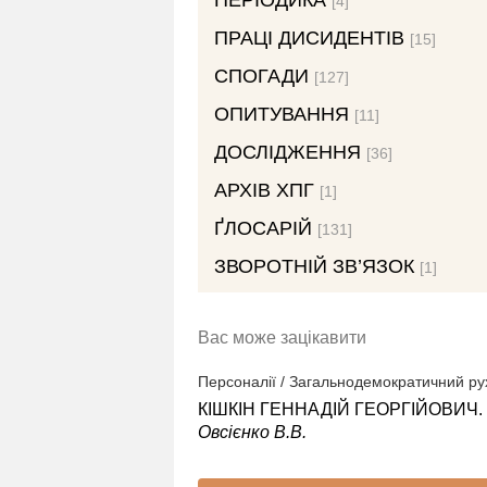
ПЕРІОДИКА
[4]
ПРАЦІ ДИСИДЕНТІВ
[15]
СПОГАДИ
[127]
ОПИТУВАННЯ
[11]
ДОСЛІДЖЕННЯ
[36]
АРХІВ ХПГ
[1]
ҐЛОСАРІЙ
[131]
ЗВОРОТНІЙ ЗВ’ЯЗОК
[1]
Вас може зацікавити
Персоналії / Загальнодемократичний ру
КІШКІН ГЕННАДІЙ ГЕОРГІЙОВИЧ.
Овсієнко В.В.