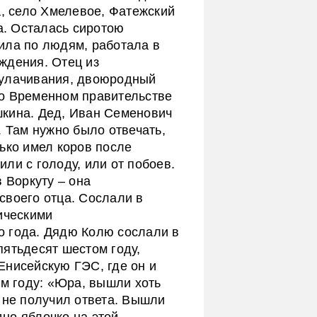
а, село Хмелевое, Фатежский
та. Осталась сиротою
ила по людям, работала в
ждения. Отец из
кулачивания, двоюродный
во Временном правительстве
шкина. Дед, Иван Семенович
. Там нужно было отвечать,
ько имел коров после
ли с голоду, или от побоев.
 Воркуту – она
своего отца. Сослали в
ическими
о года. Дядю Колю сослали в
пятьдесят шестом году,
Енисейскую ГЭС, где он и
ом году: «Юра, вышли хоть
 не получил ответа. Вышли
дно яблочко на этой