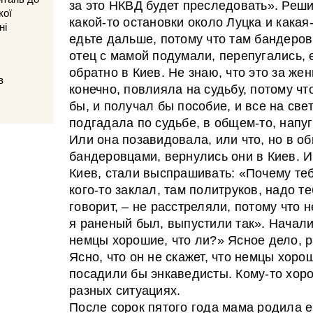
за это НКВД будет преследовать». Реши
кої
какой-то остановки около Луцка и кака
ні
едьте дальше, потому что там бандеров
отец с мамой подумали, перепугались, 
обратно в Киев. Не знаю, что это за же
в
конечно, повлияла на судьбу, потому чт
бы, и получал бы пособие, и все на свет
подгадала по судьбе, в общем-то, напуг
Или она позавидовала, или что, но в о
бандеровцами, вернулись они в Киев. И
Киев, стали выспрашивать: «Почему те
кого-то заклал, там политруков, надо те
говорит, – не расстреляли, потому что н
я раненый был, выпустили так». Начали:
немцы хорошие, что ли?» Ясное дело, р
Ясно, что он не скажет, что немцы хоро
посадили бы энкаведисты. Кому-то хоро
разных ситуациях.
После сорок пятого года мама родила е