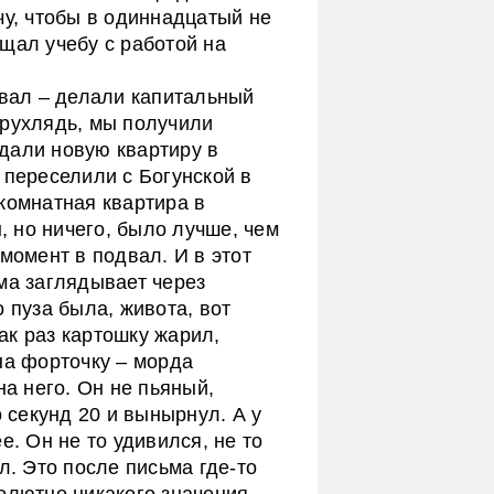
чу, чтобы в одиннадцатый не
щал учебу с работой на
двал – делали капитальный
 рухлядь, мы получили
дали новую квартиру в
 переселили с Богунской в
комнатная квартира в
 но ничего, было лучше, чем
момент в подвал. И в этот
ма заглядывает через
 пуза была, живота, вот
как раз картошку жарил,
на форточку – морда
на него. Он не пьяный,
о секунд 20 и вынырнул. А у
е. Он не то удивился, не то
л. Это после письма где-то
олютно никакого значения.