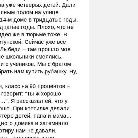
на уже четверых детей. Дали
ляным полом на улице
14-м доме в тридцатые годы.
дцатые годы. Плохо, что не
идел же в тюрьме тоже. В
огунской. Сейчас уже все
 Лыбеди – там прошло мое
все школьники смеялись.
и с учеников. Мы с братом
брать нам купить рубашку. Ну,
, класс на 90 процентов –
 говорит: "Ты ж хорошо
…". Я рассказал ей, что у
ошо. При коптилке делали
теро детей, папа и мама...
дного домика и затемняло
ртиру нам не давали.
од – ему сразу дали