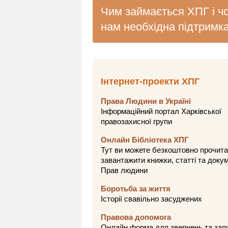
Чим займається ХПГ і ч
нам необхідна підтримк
Інтернет-проекти ХПГ
Права Людини в Україні
Інформаційний портал Харківської
правозахисної групи
Онлайн Бібліотека ХПГ
Тут ви можете безкоштовно прочита
завантажити книжки, статті та доку
Прав людини
Боротьба за життя
Історії свавільно засуджених
Правова допомога
Онлайн форма для звернень та зап