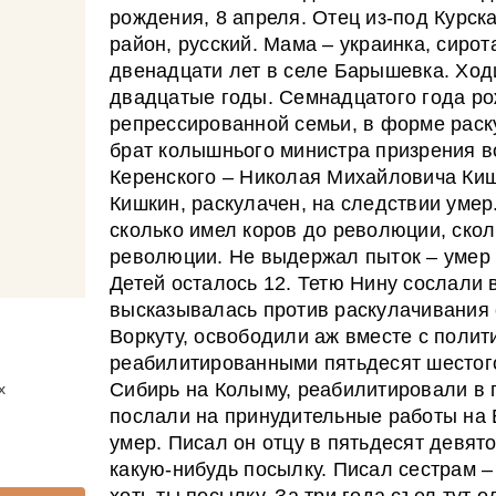
рождения, 8 апреля. Отец из-под Курск
район, русский. Мама – украинка, сиро
двенадцати лет в селе Барышевка. Ход
двадцатые годы. Семнадцатого года ро
репрессированной семьи, в форме рас
брат колышнього министра призрения 
Керенского – Николая Михайловича Ки
Кишкин, раскулачен, на следствии умер
сколько имел коров до революции, скол
революции. Не выдержал пыток – умер и
Детей осталось 12. Тетю Нину сослали в
высказывалась против раскулачивания 
Воркуту, освободили аж вместе с полит
реабилитированными пятьдесят шестог
Сибирь на Колыму, реабилитировали в 
х
послали на принудительные работы на 
умер. Писал он отцу в пятьдесят девят
какую-нибудь посылку. Писал сестрам –
хоть ты посылку. За три года съел тут о