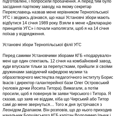
підготовлені, і попросили пробачення. А перед тим було
засідання парткому заводу, на якому секретар
Переяславець назвав мене керівником Тернопільської
УГС і звідкись дізнався, що наші Установчі збори мають
відбутися 14 січня 1989 року. Взяли в мене «Декларацію
принципів УГС» і почали наполягати, щоб я на 14 січня
поїхав у відрядження.
Установчі збори Тернопільської філії УГС
Перед самими Установчими зборами КГБ «подарувало»
мені ще один спектакль. 12 січня на комбайновий завод,
куди впускали тільки за перепустками, прийшли зі своїми
дружинами завідуючий кафедрою музики та
образотворчого мистецтва педагогічного інституту Борис
Івасів і директор галантерейної бази Олег Островський
(чоловік дочки Йосипа Титора). Вимагали, а потім
просили, щоб я повернув їм заяви Чирського і Титора. Я
сказав, що заяв не віддам, хіба що Чирський або Титор
самі до мене звернуться… Того ж дня зустрічався з
Леонідом Драпаком. Він розповів, що до нього приходив
начальник Борщівського КГБ капітан Володимир Ільчук і