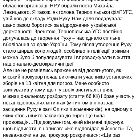
обласної організації НРУ обрали поета Михайла
Левицького. Я також, як голова Тернопільської філії УГС,
увійшов до складу Ради Руху. Нам доля подарувала
шанс разом боротися за відродження української
державності. Зрештою, Тернопільська УГС постійно
долучалась до творення Руху – нас єднало cпільне
вболівання за долю України. Тому після утворення Руху
стало ширше коло людей, особливо інтеліґеції, з якими
можна було б популяризувати і впроваджувати в життя
національно-демократичні ідеї.
Але ще не розвіялись враження від досягнутого, як
міський прокурор почав викликати учасників установчих
зборів на 13 квітня для погроз. Мене особисто
звинуватив у тому, що я у своїх виступах сприяв
міжнаціональному розбрату (стаття 66 КК) і брав участь у
несанкціонованих мітингах (мітингом він назвав
засідання Руху в залі Спілки письменників), на одному з
яких хтось нібито закликав до зброї. Це була
провокація…Під документом, який він мені підсунув,
щоб підписати, я написав: «Не відповідає дійсності». Та,
незважаючи на це, прокурор розкричався: «Ще раз