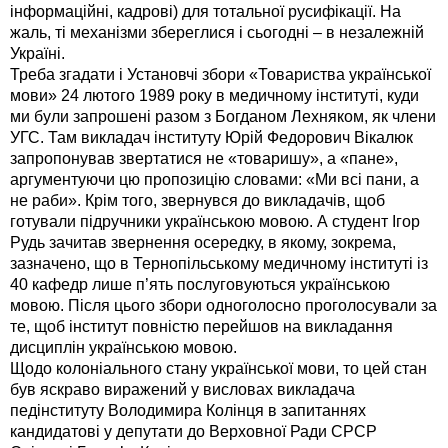
інформаційні, кадрові) для тотальної русифікації. На
жаль, ті механізми збереглися і сьогодні – в незалежній
Україні.
Треба згадати і Установчі збори «Товариства української
мови» 24 лютого 1989 року в медичному інституті, куди
ми були запрошені разом з Богданом Лехняком, як члени
УГС. Там викладач інституту Юрій Федорович Вікалюк
запропонував звертатися не «товаришу», а «пане»,
аргументуючи цю пропозицію словами: «Ми всі пани, а
не раби». Крім того, звернувся до викладачів, щоб
готували підручники українською мовою. А студент Ігор
Рудь зачитав звернення осередку, в якому, зокрема,
зазначено, що в Тернопільському медичному інституті із
40 кафедр лише п’ять послуговуються українською
мовою. Після цього збори одноголосно проголосували за
те, щоб інститут повністю перейшов на викладання
дисциплін українською мовою.
Щодо колоніального стану української мови, то цей стан
був яскраво виражений у висловах викладача
педінституту Володимира Колінця в запитаннях
кандидатові у депутати до Верховної Ради СРСР