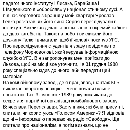
педагогічного інституту І.Лисака, Барабаша і
Швидецького я «обробляв» у націоналістичному дусі. А
під час чергового зібрання у моїй квартирі Ярослав
Гевко розказав, як його сина Сергія переслідували в
інституті. Викликав декан, а потім завів в окремий кабінет
до двох кагебістів. Також на роботі викликали його
дружину Галю і вимагали, щоб її чоловік покинув УГС.
Про переслідування студентів я зразу повідомив по
телефону Чорноволові, який керував інформаційною
службою УГС. Він запропонував мені приїхати до
Львова, щоб на місці все уточнити, і я 31 грудня 1988
року спеціально їздив до нього, аби передати цей
матеріал.
На комбайновому заводі, де я працював, шантаж КГБ
викликав зворотну реакцію – мене почали більше
поважати. Так, 3 січня вже 1989 року викликали до
секретаря партійної організації комбайнового заводу
Вячеслава Переяславця. Заступники, які були присутні,
спитали, чи користуюсь «Голосом Америки»? Я відповів,
що ні – інформацію передаю на радіо «Свобода». Ще
спитали про націоналізм, а потім визнали, що не