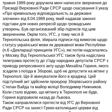
травня 1989 року доручила мені написати звернення до
Президії Верховної Ради СРСР щодо скасування її указу
«Про кримінальну відповідальність за державні
злочини» від 8.04.1989 року, який надавав законні
підстави для нових репресій щодо громадських
утворень. Був організований збір підписів під цим
зверненням. Окрім того, УГС, у тому числі й
Тернопільська філія, збирала підписи під вимогою щодо
статусу української мови як державної мови Республіки
(п.6 «Декларації принципів УГС»), які потім надсилались
у Москву. Від Тернопільської УГС також була надіслана
телеграма протесту до з’їзду народних депутатів СРСР з
приводу репресивного акту щодо Михайла Гориня, якого
зсадили з поїзда в Зборові, щоб не допустити на мітинг у
Тернополі. Ще й звинуватили його в крадіжці. Цей
підступний акт здійснили прокурор Зборівського району
Степан Вайда та майор міліції Володимир Нижников.
Коли стало відомо, що мітингу в Тернополі не буде,
Гориня відправили назад до Львова.
Також направлялися протести від УГС до Верховної
Ради СРСР на захист Греко-католицької церкви від