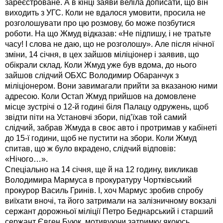
зареєстроване. А в кінці заяви веліла дописати, що він
виходить з УГС. Коли не вдалося умовити, просила не
розголошувати про цю розмову, бо може позбутися
роботи. На що Жмуд відказав: «Не підпишу, і не тратьте
часу! І слова не даю, що не розголошу». Але після нічної
зміни, 14 січня, в цех зайшов міліціонер і заявив, що
обікрали склад. Коли Жмуд уже був вдома, до нього
зайшов слідчий ОБХС Володимир Обаранчук з
міліціонером. Вони завимагали прийти за вказаною ними
адресою. Коли Остап Жмуд прийшов на домовлене
місце зустрічі о 12-й годині біля Палацу одружень, щоб
звідти піти на Установчі збори, під’їхав той самий
слідчий, забрав Жмуда в своє авто і протримав у кабінеті
до 15-ї години, щоб не пустити на збори. Коли Жмуд
спитав, що ж було вкрадено, слідчий відповів:
«Нічого…».
Спеціально на 14 січня, ще й на 12 годину, викликав
Володимира Мармуса в прокуратуру Чортківський
прокурор Василь Гринів. І, хоч Мармус зробив спробу
виїхати вночі, та його затримали на залізничному вокзалі
сержант дорожньої міліції Петро Беднарський і старший
сержант Євген Буюк, мотивуючи затримку якоюсь