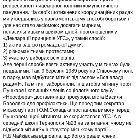
репресивної і лицемірної політики комуністичного
панування. На своїх щотижневих координаційних радах
ми утвердились у парламентському способі боротьби і
для нас стало аксіомою: досягати мирним,
ненасильницьким шляхом цілей, проголошених у
«Декларації принципів УГС», у такий спосіб:
1) активізацією громадської думки;
2) різноманітними протестами;
3) участю у виборах всіх рівнів.
Але перші спроби взяти активну участь у мітингах були
невдалими. Так, 9 березня 1989 року на Співочому полі,
в парку, мав відбутися мітинг під гаслом «Вся влада
радам!». Та мітинг заборонили. Ініціаторів мітингу Ігоря
Пушкаря і колишніх членів соціологічного клубу
«Ноосфера» доставили до прокурора міста Василя
Баволяка для профілактики. Ще перед тим секретар
міському партії О.М.Сохацька поставила вимогу перед
Пушкарем, щоб мітингом не скористалася УГС. А в
середній школі Тернополя №23 на запитання: «чому не
відбувся мітинг?» інструктор міськкому партії
Н.Б.Чайківська відповіла, що його зірвали члени