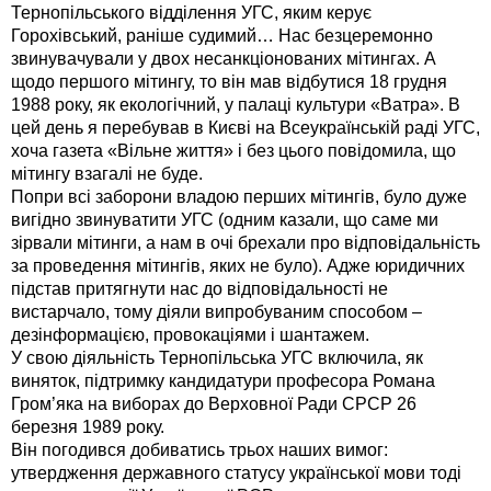
Тернопільського відділення УГС, яким керує
Горохівський, раніше судимий… Нас безцеремонно
звинувачували у двох несанкціонованих мітингах. А
щодо першого мітингу, то він мав відбутися 18 грудня
1988 року, як екологічний, у палаці культури «Ватра». В
цей день я перебував в Києві на Всеукраїнській раді УГС,
хоча газета «Вільне життя» і без цього повідомила, що
мітингу взагалі не буде.
Попри всі заборони владою перших мітингів, було дуже
вигідно звинуватити УГС (одним казали, що саме ми
зірвали мітинги, а нам в очі брехали про відповідальність
за проведення мітингів, яких не було). Адже юридичних
підстав притягнути нас до відповідальності не
вистарчало, тому діяли випробуваним способом –
дезінформацією, провокаціями і шантажем.
У свою діяльність Тернопільська УГС включила, як
виняток, підтримку кандидатури професора Романа
Гром’яка на виборах до Верховної Ради СРСР 26
березня 1989 року.
Він погодився добиватись трьох наших вимог:
утвердження державного статусу української мови тоді