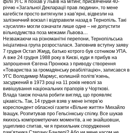
філії УГС я поїхав у Львів на мітинг, присвячений 40-
річчю «Загальної Декларації прав людини», то мене
кагебісти просто витягнули з кав’ярні, відвезли на
залізничний вокзал і відправили назад в Тернопіль. Такі
«зусилля» могли означати лише одне – не допустити
вільнодумства поза межами Львова…
Незважаючи на різноманітні перепони, Тернопільська
ініціативна група розросталася. Заповнив вступну заяву
7 грудня Остап Жмуд, батько котрого був сотником УПА.
А вже 24 грудня 1988 року в Києві, куди я прибув на
запрошення Євгена Пронюка з приводу створення
«Товариства за громадянську реабілітацію», записався в
УГС Володимир Мармус, колишній політв’язень,
засуджений в 1973 році на 11 років неволі за
вивішування національних прапорів у Чорткові.
Влада також почала робити вигляд, що проявляє
цікавість. Так, 14 грудня взяв у мене інтерв’ю
кореспондент обласної газети «Вільне життя» Михайло
Іващук. Розпитував про Гельсінкську спілку. Все шукав
якихось компрометуючих моментів, а не знайшовши,
ущипливо спитав, чи я прихильник спорудження
пам’ятника Степану Бандері? Або чи мене часом не