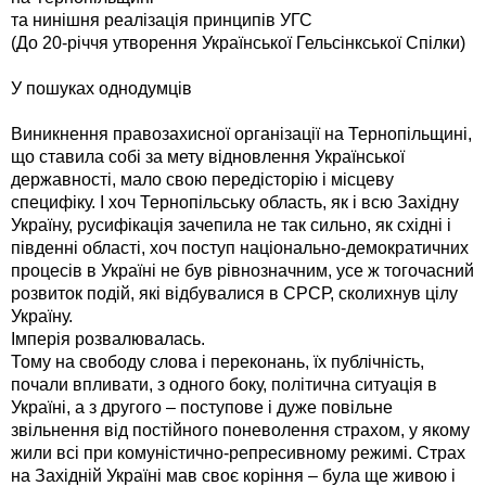
та нинішня реалізація принципів УГС
(До 20-річчя утворення Української Гельсінкської Спілки)
У пошуках однодумців
Виникнення правозахисної організації на Тернопільщині,
що ставила собі за мету відновлення Української
державності, мало свою передісторію і місцеву
специфіку. І хоч Тернопільську область, як і всю Західну
Україну, русифікація зачепила не так сильно, як східні і
південні області, хоч поступ національно-демократичних
процесів в Україні не був рівнозначним, усе ж тогочасний
розвиток подій, які відбувалися в СРСР, сколихнув цілу
Україну.
Імперія розвалювалась.
Тому на свободу слова і переконань, їх публічність,
почали впливати, з одного боку, політична ситуація в
Україні, а з другого – поступове і дуже повільне
звільнення від постійного поневолення страхом, у якому
жили всі при комуністично-репресивному режимі. Страх
на Західній Україні мав своє коріння – була ще живою і