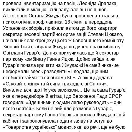
провели інвентаризацію на пасіці. Леоніда Драпака
викликали в міліцію і сільраду, але він не пішов.
А стосовно Остапа Жмуда була проведена тотальна
психологічна профілактика. 13 січня, в переддень
Установчих зборів, приїхали автом до його квартири
секретар цехової партійної організації Степан Цюкало,
начальник електроцеху цього ж бавовняного комбінату
Зіновій Ткач і забрали Жмуда до директора комбінату
Світлани Гурар’є. До них прилучилась ще й секретар
парткому комбінату Ганна Яцюк. Щойно зайшли, як
Гурар’є почала кричати на Жмуда: «Не смей никакие
неформалы здесь разводить!» і додала, що ним
особисто займається обком і КГБ. А вкінці додала:
«Слухайте жінку та й сина і виходьте зі Cпілки».
Виявляється, що і їх уже залякали… Це та сама Гурар’є,
яка в передвиборній агітації до Верховної Ради СРСР
говорила: «Здешними людьми легко руководить – они
всего боятся». Коли не вийшло розмови з Гурар’є,
секретар парткому Ганна Яцюк запросила Жмуда в свій
кабінет і запропонувала подати заяву на вступ до
«Товариства української мови», яке, до речі, ще не було