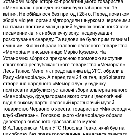
Установчі збори історико-просвітницького товариства
«Меморіал», проведення яких було заборонено 15
квітня. Не обійшлося без пригод і 28-го. Перед початком
зборів місцеві органи відгородили шнурком з червоними
бантами і постами міліції цілий будинок обласної Спілки
письменників, як небезпечну зону, інсценувавши
розкопування снаряду. Та видовище було примітивним і
смішним. Збори обрали головою обласного товариства
«Меморіал» письменницю Марію Куземко. На
Установчих зборах з прекрасною промовою виступив
співголова республіканського товариства «Меморіал»
Лесь Танюк. Мене, як представника від УГС, обрали в
Раду «Меморіалу». А перед тим 24 квітня, щоб зірвати
створення народного «Меморіалу», у будинку
політосвіти відбулися установчі збори альтернативного
«Меморіалу», фундаторами якого стали ідеологічний
відділ обкому партії, обласний краєзнавчий музей,
товариство Червоного хреста, товариство «Милосердя»,
клуб «Ветеран». Головою цього «Меморіалу» обрали
директора обласного краєзнавчого музею
В.А.Лавренюка. Член УГС Ярослав Гевко, який був на
цих зборах без права голосування, намагався зачитати