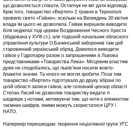
що дозволяється співати, Остапчук не міг дати відповіді.
Крім того, товариство «Вертеп» 2 травня в Тернополі
провело свято «Гаївки», оскільки на Великдень 30 квітня
влада їм цього не дозволила. Гаївки вирішили виводити
біля недіючої тоді церкви Воздвиження Чесного Хреста
(збудована у XVIII ст.), але тодішній начальник обласного
управління культури О.Бачинський заборонив там цей
старовинний український обряд. Довелося виводити
гаївок у Гідропарку разом із запрошеними зі Львова
представниками «Товариства Лева». Місцевим властям
дуже не сподобалось, що львів’яни носили жовто-
блакитні значки. Та нічого не могли зробити. Поза тим
товариство «Вертеп» підготувало до друку зібрані по
цілій області записи гаївок, але головний цензор області
Степан Лисий не дозволив товариству видати ті
шедеври з нотами, мотивуючи тим, що ноти є елементом
таємних шифрів, якими можуть скористатися ЦРУ і
НАТО.
Наперекір перешкодам: творення ініціативної групи УГС