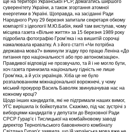
ще на території Української РСР, домагатись ширшого
суверенітету України, а також згортання атомної
енергетики в Україні. Щоправда, на засіданні Ради
Народного Руху 29 березня запитали секретаря обкому
компартії з ідеології М.Ю.Бабія, який там виступав, чому
місцева газета «Вільне життя» за 15 березня 1989 року
підробила фотографію Гром’яка і на вишитій сорочці
намалювала краватку. А з його статті «Чи потрібна
державна мова?» викинули згадку про працю Леніна «До
питання про національності або про автономізацію».
Правдивої відповіді не прозвучало, та й і не могло бути,
хоч газета принизила національну гідність не лише
Гром’яка, а й усіх українців. Хіба це не було
розпалюванням міжнаціональної ворожнечі, у чому
міський прокурор Василь Баволяк звинувачував нас на
кожному кроці?
Щодо інших кандидатів, які не підтримали наших вимог,
УГС вирішила їх бойкотувати. Скажімо, під час зустрічі з
виборцями кандидатів у депутати до Верховної Ради
СРСР Гурар’є і Тислицької на комбайновому заводі
директор Тернопільського бавовняного комбінату
Світлана Гурар’є заявила, що їй українська мова вже не