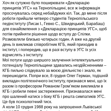
Хоч як сутужно було поширювати «Декларацію
принципів УГС» на Тернопільщині, все ж інформація
просочувалась серед небайдужих кіл. Так, до мене після
роботи прийшли четверо студентів Тернопільського
педінституту (Лисак І., Гевко С., Швидецький, Барабаш)
для ознайомлення з «Декларацією принципів УГС», щоб
потім прийняти рішення щодо вступу до Спілки.
Розмовляли близько чотирьох годин. А вже на другий
день їх викликав співробітник КГБ, який приходив в
інститут, і попередив, що в разі вступу в УГС їх усіх
відчислять з інституту.
Мої потуги щодо ширшого залучення інтелектуального
потенціалу Тернопільщини здавались нездійсненними –
КГБ пильно слідкувало за моєю діяльністю і знало, як
перешкодити. Попри все, 8 грудня Олег Герман, тодішній
викладач політехнічного інституту, признався мені, що їх
разом із професором Романом Гром’яком виклика́ли в
КГБ і робили певні застереження. Признавалася мені
про шалений натиск з боку КГБ і решта симпатиків УГС.
Це був психологічний тиск.
А коли 10 грудня 1988 року на запрошення Львівської