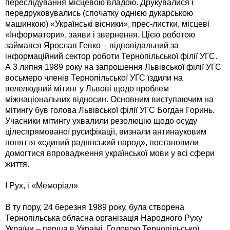
переслідування місцевою владою. Друкувалися і
передруковувались (спочатку однією дукарською
машинкою) «Українські вісники», прес-листки, місцеві
«Інформатори», заяви і звернення. Цією роботою
займався Ярослав Гевко – відповідальний за
інформаційний сектор роботи Тернопільської філії УГС.
А 3 липня 1989 року на запрошення Львівської філії УГС
восьмеро членів Тернопільської УГС їздили на
велелюдний мітинг у Львові щодо проблем
міжнаціональних відносин. Основним виступаючим на
мітингу був голова Львівської філії УГС Богдан Горинь.
Учасники мітингу ухвалили резолюцію щодо осуду
цілеспрямованої русифікації, визнали антинауковим
поняття «єдиний радянський народ», постановили
домогтися впровадження української мови у всі сфери
життя.
І Рух, і «Меморіал»
В ту пору, 24 березня 1989 року, була створена
Тернопільська обласна організація Народного Руху
України – перша в Україні. Головою Тернопільської