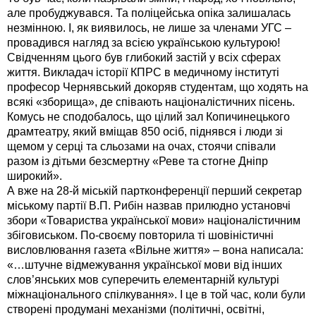
але пробуджувався. Та поліцейська опіка залишалась
незмінною. І, як виявилось, не лише за членами УГС –
провадився нагляд за всією українською культурою!
Свідченням цього був глибокий застій у всіх сферах
життя. Викладач історії КПРС в медичному інституті
професор Чернявський докоряв студентам, що ходять на
всякі «зборища», де співають націоналістичних пісень.
Комусь не сподобалось, що цілий зал Копичинецького
драмтеатру, який вміщав 850 осіб, піднявся і люди зі
щемом у серці та сльозами на очах, стоячи співали
разом із дітьми безсмертну «Реве та стогне Дніпр
широкий».
А вже на 28-й міській партконференції перший секретар
міському партії В.П. Рибін назвав прилюдно установчі
збори «Товариства української мови» націоналістичним
збіговиськом. По-своєму повторила ті шовіністичні
висловлювання газета «Вільне життя» – вона написала:
«…штучне відмежування української мови від інших
слов’янських мов суперечить елементарній культурі
міжнаціонального спілкування». І це в той час, коли були
створені продумані механізми (політичні, освітні,