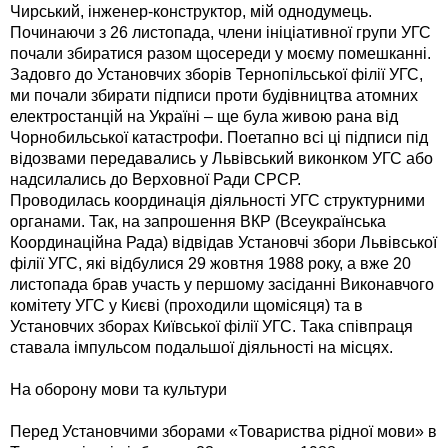
Чирський, інженер-конструктор, мій однодумець.
Починаючи з 26 листопада, члени ініціативної групи УГС
почали збиратися разом щосереди у моєму помешканні.
Задовго до Установчих зборів Тернопільської філії УГС,
ми почали збирати підписи проти будівництва атомних
електростанцій на Україні – ще була живою рана від
Чорнобильської катастрофи. Поетапно всі ці підписи під
відозвами передавались у Львівський виконком УГС або
надсилались до Верховної Ради СРСР.
Проводилась координація діяльності УГС структурними
органами. Так, на запрошення ВКР (Всеукраїнська
Координаційна Рада) відвідав Установчі збори Львівської
філії УГС, які відбулися 29 жовтня 1988 року, а вже 20
листопада брав участь у першому засіданні Виконавчого
комітету УГС у Києві (проходили щомісяця) та в
Установчих зборах Київської філії УГС. Така співпраця
ставала імпульсом подальшої діяльності на місцях.
На оборону мови та культури
Перед Установчими зборами «Товариства рідної мови» в