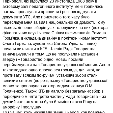
Тернополі, які відбулися 23 листопада 1988 року в
актовому залі педагогічного інституту, мені трапилась
нагода пропагувати принципи і розповсюджувати
документи УГС. Але прикметою того часу було
переслідування за вияв національної свідомості. Тому
після закінчення зборів усіх головуючих на них (доктора
філологічних наук і члена Спілки письменників Романа
Гром’яка, викладача дизайну в політехнічному інституті
Олега Германа, художника Євгена Удіна та інших)
почали викликати в КГБ. Членів Ради Товариства
звинувачували в тому, що не послухали настанови
зверху і «Товариство рідної мови» посміли
перейменувати на «Товариство української мови». Але ж
так зажадала одноголосно вся громада, для якої, на
противагу всяким покручам, установчі збори стали
великим святом (до речі, назву «Товариство української
мови» запропонував доктор медичних наук О.М.
Голяченко). Також КГБ вимагало без загальних зборів
періодично міняти третю частину Ради Товариства – за
деякий час так можна було б замінити всю Раду на
аморфну і послушну.
То був час, коли назрівали зміни, і народ, хоч повільно,