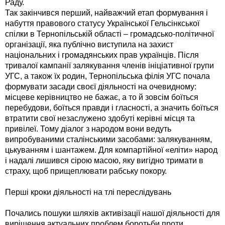
Раду.
Так закінчився перший, найважчий етап формування і
набуття правового статусу Української Гельсінкської
спілки в Тернопільській області – громадсько-політичної
організації, яка публічно виступила на захист
національних і громадянських прав українців. Після
тривалої кампанії залякування членів ініціативної групи
УГС, а також їх родин, Тернопільська філія УГС почала
формувати засади своєї діяльності на очевидному:
місцеве керівництво не бажає, а то й зовсім боїться
перебудови, боїться правди і гласності, а значить боїться
втратити свої незаслужено здобуті керівні місця та
привілеї. Тому діалог з народом вони ведуть
випробуваними сталінськими засобами: залякуванням,
цькуванням і шантажем. Для компартійної «еліти» народ
і надалі лишився сірою масою, яку вигідно тримати в
страху, щоб прищеплювати рабську покору.
Перші кроки діяльності на тлі переслідувань
Почались пошуки шляхів активізації нашої діяльності для
вирішення актуальних проблем боротьби проти