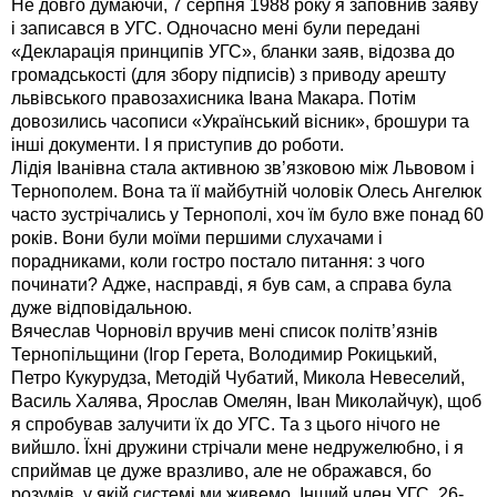
Не довго думаючи, 7 серпня 1988 року я заповнив заяву
і записався в УГС. Одночасно мені були передані
«Декларація принципів УГС», бланки заяв, відозва до
громадськості (для збору підписів) з приводу арешту
львівського правозахисника Івана Макара. Потім
довозились часописи «Український вісник», брошури та
інші документи. І я приступив до роботи.
Лідія Іванівна стала активною зв’язковою між Львовом і
Тернополем. Вона та її майбутній чоловік Олесь Ангелюк
часто зустрічались у Тернополі, хоч їм було вже понад 60
років. Вони були моїми першими слухачами і
порадниками, коли гостро постало питання: з чого
починати? Адже, насправді, я був сам, а справа була
дуже відповідальною.
Вячеслав Чорновіл вручив мені список політв’язнів
Тернопільщини (Ігор Герета, Володимир Рокицький,
Петро Кукурудза, Методій Чубатий, Микола Невеселий,
Василь Халява, Ярослав Омелян, Іван Миколайчук), щоб
я спробував залучити їх до УГС. Та з цього нічого не
вийшло. Їхні дружини стрічали мене недружелюбно, і я
сприймав це дуже вразливо, але не ображався, бо
розумів, у якій системі ми живемо. Інший член УГС, 26-