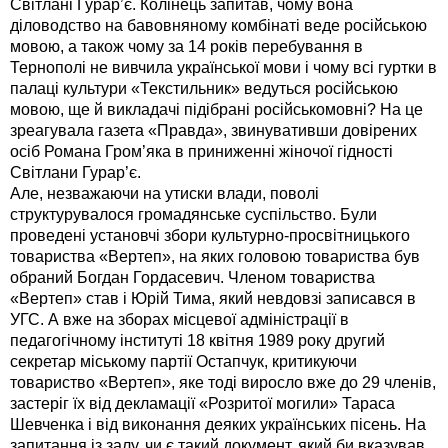
Світлані Гурар’є. Колінець запитав, чому вона
діловодство на бавовняному комбінаті веде російською
мовою, а також чому за 14 років перебування в
Тернополі не вивчила української мови і чому всі гуртки в
палаці культури «Текстильник» ведуться російською
мовою, ще й викладачі підібрані російськомовні? На це
зреагувала газета «Правда», звинувативши довірених
осіб Романа Гром’яка в приниженні жіночої гідності
Світлани Гурар’є.
Але, незважаючи на утиски влади, поволі
структурувалося громадянське суспільство. Були
проведені установчі збори культурно-просвітницького
товариства «Вертеп», на яких головою товариства був
обраний Богдан Гордасевич. Членом товариства
«Вертеп» став і Юрій Тима, який невдовзі записався в
УГС. А вже на зборах місцевої адміністрації в
педагогічному інституті 18 квітня 1989 року другий
секретар міському партії Остапчук, критикуючи
товариство «Вертеп», яке тоді виросло вже до 29 членів,
застеріг їх від декламації «Розритої могили» Тараса
Шевченка і від виконання деяких українських пісень. На
запитання із залу, чи є такий документ, який би вказував,