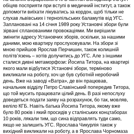
обіцяв посприяти при вступі в медичний інститут, а також
допомогти виїхати лікуватись за кордон, щоб тільки не
слухав львівських і тернопільських баламутів від УГС.
Заплановані на 14 січня 1989 року Установчі збори були
зірвані спланованими провокаціями. Ми вирішили
змінити адресу Установчих зборів, оскільки, за нашими
даними, мою квартиру прослуховували. На збори зі
мною прийшов Ярослав Перчишин, також колишній
політв’язень – хотів долучитись до УГС. Але з іншими
сталися дивні метаморфози: Йосипа Титора, на квартирі
якого мали відбутися Установчі збори, терміново
викликали на роботу, хоч це був суботній неробочий
день. Вже на заводі «Ватра», де він працював,
начальник відділу Петро Славінський попередив Титора,
що той мусить працювати цілий день. В разі непослуху
доведеться подати заяву на розрахунок, бо так, мовляв,
веліло КГБ. Навіть батька Йосипа Титора, якому вже
було 80 років і який просидів у сталінських концтаборах
10 років, лякали тим, що сина відправлять туди само,
якщо не залишить УГС. Ярослава Чикурлія також у
вихідний викликали на роботу, а в Ярослава Чорномаза