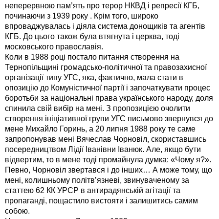
неперервною пам’ять про терор НКВД і репресії КГБ,
починаючи з 1939 року . Крім того, широко
впроваджувалась і діяла система донощиків та агентів
КГБ. До цього також була втягнута і церква, тоді
московського православія.
Коли в 1988 році постало питання створення на
Тернопільщині громадсько-політичної та правозахисної
організації типу УГС, яка, фактично, мала стати в
опозицію до Комуністичної партії і започаткувати процес
боротьби за національні права українського народу, доля
спинила свій вибір на мені. З пропозицією очолити
створення ініціативної групи УГС письмово звернувся до
мене Михайло Горинь, а 20 липня 1988 року те саме
запропонував мені Вячеслав Чорновіл, скориставшись
посередництвом Лідії Іванівни Іванюк. Але, якщо бути
відвертим, то в мене тоді промайнула думка: «Чому я?».
Певно, Чорновіл звертався і до інших… А може тому, що
мені, колишньому політв’язневі, звинуваченому за
статтею 62 КК УРСР в антирадянській агітації та
пропаганді, пощастило вистояти і залишитись самим
собою.