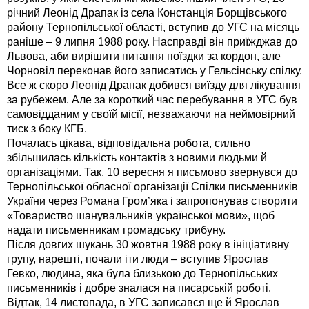
річний Леонід Драпак із села Констанція Борщівського
району Тернопільської області, вступив до УГС на місяць
раніше – 9 липня 1988 року. Насправді він приїжджав до
Львова, аби вирішити питання поїздки за кордон, але
Чорновіл переконав його записатись у Гельсінську спілку.
Все ж скоро Леонід Драпак добився виїзду для лікування
за рубежем. Але за короткий час перебування в УГС був
самовідданим у своїй місії, незважаючи на неймовірний
тиск з боку КГБ.
Почалась цікава, відповідальна робота, сильно
збільшилась кількість контактів з новими людьми й
організаціями. Так, 10 вересня я письмово звернувся до
Тернопільської обласної організації Спілки письменників
України через Романа Гром’яка і запропонував створити
«Товариство шанувальників української мови», щоб
надати письменникам громадську трибуну.
Після довгих шукань 30 жовтня 1988 року в ініціативну
групу, нарешті, почали іти люди – вступив Ярослав
Гевко, людина, яка була близькою до Тернопільських
письменників і добре зналася на писарській роботі.
Відтак, 14 листопада, в УГС записався ще й Ярослав