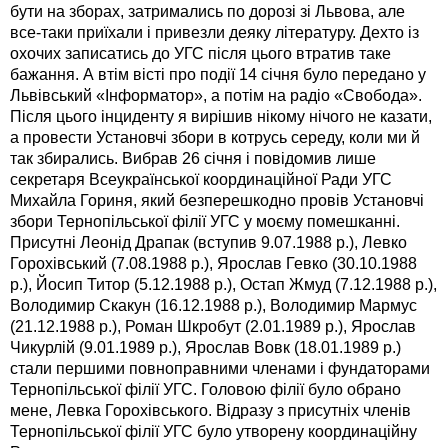
бути на зборах, затримались по дорозі зі Львова, але
все-таки приїхали і привезли деяку літературу. Дехто із
охочих записатись до УГС після цього втратив таке
бажання. А втім вісті про події 14 січня було передано у
Львівський «Інформатор», а потім на радіо «Свобода».
Після цього інциденту я вирішив нікому нічого не казати,
а провести Установчі збори в котрусь середу, коли ми й
так збирались. Вибрав 26 січня і повідомив лише
секретаря Всеукраїнської координаційної Ради УГС
Михайла Гориня, який безперешкодно провів Установчі
збори Тернопільської філії УГС у моєму помешканні.
Присутні Леонід Драпак (вступив 9.07.1988 р.), Левко
Горохівський (7.08.1988 р.), Ярослав Гевко (30.10.1988
р.), Йосип Титор (5.12.1988 р.), Остап Жмуд (7.12.1988 р.),
Володимир Скакун (16.12.1988 р.), Володимир Мармус
(21.12.1988 р.), Роман Шкробут (2.01.1989 р.), Ярослав
Чикурлій (9.01.1989 р.), Ярослав Вовк (18.01.1989 р.)
стали першими повноправними членами і фундаторами
Тернопільської філії УГС. Головою філії було обрано
мене, Левка Горохівського. Відразу з присутніх членів
Тернопільської філії УГС було утворену координаційну