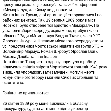
присутнім резолюцію республіканської конференції
«Меморіалу», але йому не дозволили.
Життя ішло. Громадські організації створювалися і по
районних центрах. Так, 19 серпня 1989 року в місті
Чорткові було cтворене товариство «Меморіал». На
установчі збори осередку, окрім мене, прибув і член
обласної Ради «Меморіалу» Богдан Ткачик, член УГС
Ярослав Чикурлій. Членами місцевого осередку стали
усі представники Чортківської ініціативної групи УГС –
Володимир Мармус, Роман Шкробут, Ярослав Вовк,
Микола Дзюба та Іван Іваськів.
Чортківське Товариство одразу поринуло в роботу –
відшукали свідків звірств Чортківської трагедії 1941 року,
вирішили упорядковувати запущені могили жертв
комуністичного терору і могили Січових стрільців та
освятити їх.
Гоніння не припиняються
26 квітня 1989 року мене викликали в обласну
прокуратуру, куди на авті мене підвіз директор