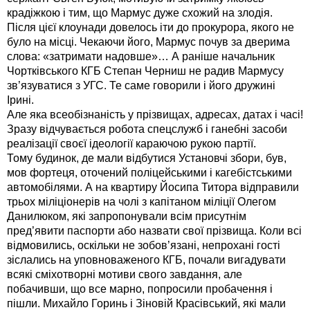
крадіжкою і тим, що Мармус дуже схожий на злодія.
Після цієї клоунади довелось іти до прокурора, якого не
було на місці. Чекаючи його, Мармус почув за дверима
слова: «затримати надовше»… А раніше начальник
Чортківського КГБ Степан Черниш не радив Мармусу
зв’язуватися з УГС. Те саме говорили і його дружині
Ірині.
Але яка всеобізнаність у прізвищах, адресах, датах і часі!
Зразу відчувається робота спецслужб і ганебні засоби
реалізації своєї ідеології караючою рукою партії.
Тому будинок, де мали відбутися Установчі збори, був,
мов фортеця, оточений поліцейськими і кагебістськими
автомобілями. А на квартиру Йосипа Титора відправили
трьох міліціонерів на чолі з капітаном міліції Олегом
Данилюком, які запропонували всім присутнім
пред’явити паспорти або назвати свої прізвища. Коли всі
відмовились, оскільки не зобов’язані, непрохані гості
зіслались на уповноваженого КГБ, почали вигадувати
всякі сміхотворні мотиви свого завдання, але
побачивши, що все марно, попросили пробачення і
пішли. Михайло Горинь і Зіновій Красівський, які мали