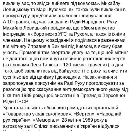
викличу вас, то звідси вийдете під конвоєм». Михайлу
Левицькому та Марії Куземко, які також були викликані в
прокуратуру, пред’явили аналогічні звинувачення.
А 10 травня, під час засідання Ради Народного Руху,
Михайло Левицький повідомив, що обком випустив
інструкцію, як боротися з УГС та Рухом, а також із їхніми
членами. На цьому ж засіданні я поділився враженнями
від мітингу 7 травня в Биківні під Києвом, в якому брав
участь. Промовці там звертали увагу на те, що цей мітинг
не для того, щоб пом’янути невинно розстріляних жертв
(за словами Леся Танюка – 120 тисяч страчених), а для
того, щоб звільнитись від байдужості і страху та очистити
суспільство від цинізму і донощиків. На закінчення я
запропонував присутнім на Раді Руху проголосувати за
резолюцію про скасування антидемократичного указу від
8 квітня 1989 року, щоб вислати її в Президію Верховної
Ради СРСР.
Зростала кількість обласних громадських організацій:
«Товариство української мови», «Вертеп», «Народний
рух України», «Меморіал». 28 квітня 1989 року в
актовому залі Спілки письменників України відбулися