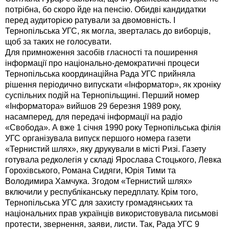
потрібна, бо скоро йде на пенсію. Обидві кандидатки
перед аудиторією ратували за двомовність. І
Тернопільська УГС, як могла, зверталась до виборців,
щоб за таких не голосувати.
Для примноження засобів гласності та поширення
інформації про національно-демократичні процеси
Тернопільська координаційна Рада УГС прийняла
рішення періодично випускати «Інформатор», як хроніку
суспільних подій на Тернопільщині. Перший номер
«Інформатора» вийшов 29 березня 1989 року,
насамперед, для передачі інформації на радіо
«Свобода». А вже 1 січня 1990 року Тернопільська філія
УГС організувала випуск першого номера газети
«Тернистий шлях», яку друкували в місті Ризі. Газету
готувала редколегія у складі Ярослава Стоцького, Левка
Горохівського, Романа Сидяги, Юрія Тими та
Володимира Хамчука. Згодом «Тернистий шлях»
включили у республіканську передплату. Крім того,
Тернопільська УГС для захисту громадянських та
національних прав українців використовувала письмові
протести, звернення, заяви, листи. Так, Рада УГС 9