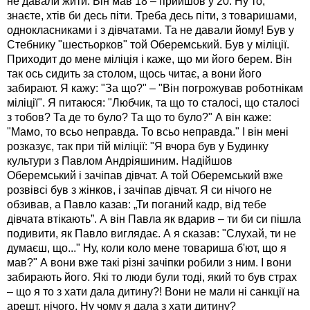
не давали жити. Він мав 18 – прийшов у 20. Ну то,
знаєте, хтів би десь піти. Треба десь піти, з товаришами,
однокласниками і з дівчатами. Та не давали йому! Був у
Стебнику "шестьорков" той Оберемський. Був у міліції.
Приходит до мене міліція і каже, що ми його берем. Він
так ось сидить за столом, щось читає, а вони його
забирают. Я кажу: "За що?" – "Він погрожував роботнікам
міліції". Я питаюся: "Любчик, та що то сталосі, що сталосі
з тобов? Та де то було? Та що то було?" А він каже:
"Мамо, то всьо неправда. То всьо неправда." І він мені
розказує, так при тій міліції: "Я вчора був у Будинку
культури з Павлом Андріяшиним. Надійшов
Оберемський і зачіпав дівчат. А той Оберемський вже
розвівсі був з жінков, і зачіпав дівчат. Я си нічого не
обзивав, а Павло казав: „Ти поганий кадр, від тебе
дівчата втікають”. А він Павла як вдарив – ти би си пішла
подивити, як Павло виглядає. А я сказав: "Слухай, ти не
думаєш, що..." Ну, коли коло мене товариша б'ют, що я
мав?" А вони вже такі різні зачіпки робили з ним. І вони
забирають його. Які то люди були тоді, який то був страх
– що я то з хати дала дитину?! Вони не мали ні санкції на
арешт, нічого. Ну чому я дала з хати дитину?