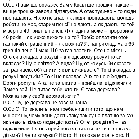
О.С.: Я вам ще розкажу. Вам у Києві ще трошки інакше –
ви ще трошки заводи підтягуєте. А отак туди-во – то люди
пропадають. Ніхто не знає, як люди пропадають: молодь
роботи не має, старим пенсії не дають, а як дають, то той
мізер по 49 гривнів пенсії. Як людина може – проробила
40 років – як може вижити на те? Треба оплатити отой
газ такий страшенний – як можна? Я, наприклад, маю 66
гривнів пенсії і маю 110 за газ платити. Ото на місяць.
Ото си вкладає в розумі – в людському розумі то си
вкладає? Ну, а світло? А вода? Ну, от комусь би сказати
за границею, об'яснити: як ви виживаєте? То сі вкладає в
розумі людськім? То сі не вкладає. А їх то не обходить.
Борги ростуть. Ага, не заплатив – прийшли, відключили.
Замер-зай. Не питає тебе, хто ти. Є така держава?
Можна так у своїй державі жити?
В.О.: Ну, це держава не зовсім наша.
О.С.: О! То, значить, нам треба нищити тото, що нам
мішає? Ну, чому вони дають таку так-су на платню за газ,
як знають, кілько люди дістають? От є троє дітей – газ
відключили. І хтось прийшов їх спитати, як ти є з трьома
дітьми? І де ти зимуєш? Ніхто! Ні голова міста, ніхто. Ні