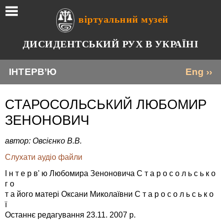
віртуальний музей
ДИСИДЕНТСЬКИЙ РУХ В УКРАЇНІ
ІНТЕРВ’Ю
Eng ››
СТАРОСОЛЬСЬКИЙ ЛЮБОМИР
ЗЕНОНОВИЧ
автор: Овсієнко В.В.
Слухати аудіо файли
І н т е р в' ю Любомира Зеноновича С т а р о с о л ь с ь к о
г о
т а його матері Оксани Миколаївни С т а р о с о л ь с ь к о
ї
Останнє редагування 23.11. 2007 р.