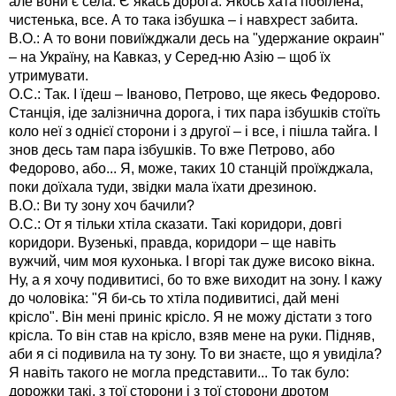
але вони є села. Є якась дорога. Якось хата побілена,
чистенька, все. А то така ізбушка – і навхрест забита.
В.О.: А то вони повиїжджали десь на "удержание окраин"
– на Україну, на Кавказ, у Серед-ню Азію – щоб їх
утримувати.
О.С.: Так. І їдеш – Іваново, Петрово, ще якесь Федорово.
Станція, іде залізнична дорога, і тих пара ізбушків стоїть
коло неї з однієї сторони і з другої – і все, і пішла тайга. І
знов десь там пара ізбушків. То вже Петрово, або
Федорово, або... Я, може, таких 10 станцій проїжджала,
поки доїхала туди, звідки мала їхати дрезиною.
В.О.: Ви ту зону хоч бачили?
О.С.: От я тільки хтіла сказати. Такі коридори, довгі
коридори. Вузенькі, правда, коридори – ще навіть
вужчий, чим моя кухонька. І вгорі так дуже високо вікна.
Ну, а я хочу подивитисі, бо то вже виходит на зону. І кажу
до чоловіка: "Я би-сь то хтіла подивитисі, дай мені
крісло". Він мені приніс крісло. Я не можу дістати з того
крісла. То він став на крісло, взяв мене на руки. Підняв,
аби я сі подивила на ту зону. То ви знаєте, що я увиділа?
Я навіть такого не могла представити... То так було:
дорожки такі, з тої сторони і з тої сторони дротом