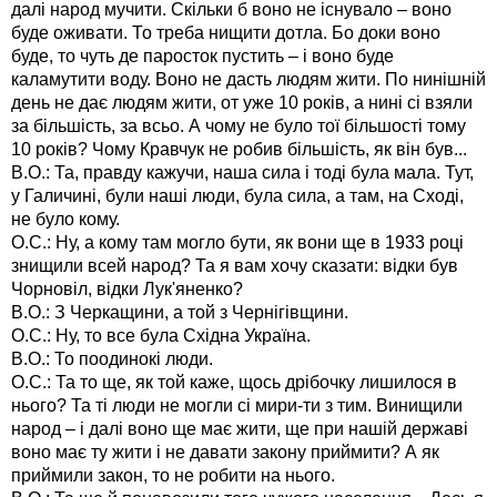
далі народ мучити. Скільки б воно не існувало – воно
буде оживати. То треба нищити дотла. Бо доки воно
буде, то чуть де паросток пустить – і воно буде
каламутити воду. Воно не дасть людям жити. По нинішній
день не дає людям жити, от уже 10 років, а нині сі взяли
за більшість, за всьо. А чому не було тої більшості тому
10 років? Чому Кравчук не робив більшість, як він був...
В.О.: Та, правду кажучи, наша сила і тоді була мала. Тут,
у Галичині, були наші люди, була сила, а там, на Сході,
не було кому.
О.С.: Ну, а кому там могло бути, як вони ще в 1933 році
знищили всей народ? Та я вам хочу сказати: відки був
Чорновіл, відки Лук'яненко?
В.О.: З Черкащини, а той з Чернігівщини.
О.С.: Ну, то все була Східна Україна.
В.О.: То поодинокі люди.
О.С.: Та то ще, як той каже, щось дрібочку лишилося в
нього? Та ті люди не могли сі мири-ти з тим. Винищили
народ – і далі воно ще має жити, ще при нашій державі
воно має ту жити і не давати закону приймити? А як
приймили закон, то не робити на нього.