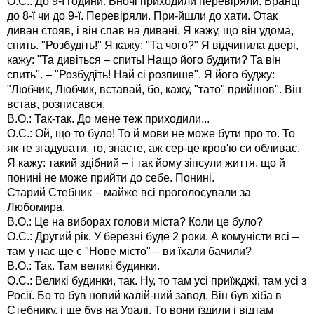
О.С.: До 9-ї години. Вночі приходили перевіряли. Вранці
до 8-ї чи до 9-ї. Перевіряли. При-йшли до хати. Отак
диван стояв, і він спав на дивані. Я кажу, що він удома,
спить. "Розбудіть!" Я кажу: "Та чого?" Я відчинила двері,
кажу: "Та дивіться – спить! Нащо його будити? Та він
спить". – "Розбудіть! Най сі розпише". Я його буджу:
"Любчик, Любчик, вставай, бо, кажу, "тато" прийшов". Він
встав, розписався.
В.О.: Так-так. До мене теж приходили...
О.С.: Ой, що то було! То й мови не може бути про то. То
як те згадувати, то, знаєте, аж сер-це кров'ю си обливає.
Я кажу: такий здібний – і так йому зіпсули життя, що й
понині не може прийти до себе. Понині.
Старий Стебник – майже всі проголосували за
Любомира.
В.О.: Це на виборах голови міста? Коли це було?
О.С.: Другий рік. У березні буде 2 роки. А комуністи всі –
там у нас ще є "Нове місто" – ви їхали бачили?
В.О.: Так. Там великі будинки.
О.С.: Великі будинки, так. Ну, то там усі приїжджі, там усі з
Росії. Бо то був новий калій-ний завод. Він був хіба в
Стебнику, і ще був на Уралі. То вони їздили і відтам