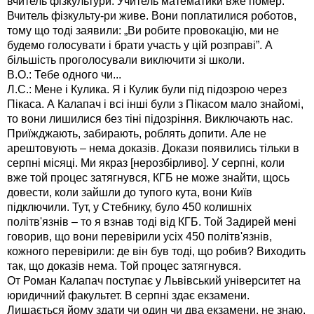
вчитель фізкультури. Учитель математики вже помер.
Вчитель фізкульту-ри живе. Вони поплатилися роботов,
тому що тоді заявили: „Ви робите провокацію, ми не
будемо голосувати і брати участь у цій розправі”. А
більшість проголосували виключити зі школи.
В.О.: Тебе одного чи...
Л.С.: Мене і Кулика. Я і Кулик були під підозрою через
Пікаса. А Калапач і всі інші були з Пікасом мало знайомі,
то вони лишилися без тіні підозріння. Виключають нас.
Приїжджають, забирають, роблять допити. Але не
арештовують – нема доказів. Докази появились тільки в
серпні місяці. Ми якраз [нерозбірливо]. У серпні, коли
вже той процес затягнувся, КГБ не може знайти, щось
довести, коли зайшли до тупого кута, вони Київ
підключили. Тут, у Стебнику, було 450 колишніх
політв'язнів – то я взнав тоді від КГБ. Той Задирей мені
говорив, що вони перевірили усіх 450 політв'язнів,
кожного перевірили: де він був тоді, що робив? Виходить
так, що доказів нема. Той процес затягнувся.
От Роман Калапач поступає у Львівський університет на
юридичний факультет. В серпні здає екзамени.
Лишається йому здати чи один чи два екзамени, не знаю.