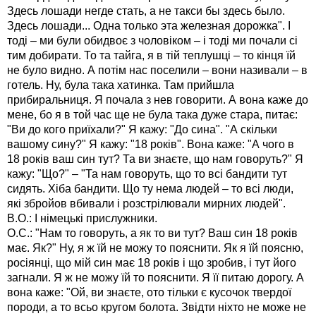
Здесь лошади негде стать, а не такси бы здесь было.
Здесь лошади... Одна только эта железная дорожка". І
тоді – ми були обидвоє з чоловіком – і тоді ми почали сі
тим добирати. То та тайга, я в тій теплушці – то кінця їй
не було видно. А потім нас поселили – вони називали – в
готель. Ну, була така хатинка. Там прийшла
прибиральниця. Я почала з нев говорити. А вона каже до
мене, бо я в той час ще не була така дуже стара, питає:
"Ви до кого приїхали?" Я кажу: "До сина". "А скільки
вашому сину?" Я кажу: "18 років". Вона каже: "А чого в
18 років ваш син тут? Та ви знаєте, що нам говоруть?" Я
кажу: "Що?" – "Та нам говоруть, що то всі бандити тут
сидять. Хіба бандити. Що ту нема людей – то всі люди,
які збройов вбивали і розстрілювали мирних людей".
В.О.: І німецькі прислужники.
О.С.: "Нам то говоруть, а як то ви тут? Ваш син 18 років
має. Як?" Ну, я ж їй не можу то пояснити. Як я їй поясню,
росіянці, що мій син має 18 років і що зробив, і тут його
загнали. Я ж не можу їй то пояснити. Я її питаю дорогу. А
вона каже: "Ой, ви знаєте, ото тільки є кусочок твердої
породи, а то всьо кругом болота. Звідти ніхто не може не