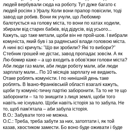
людей вербували сюда на роботу. Тут дуже багато є
людей росіян з Уралу. Коли вони прапор повісили, тоді
завод ще робив. Вони як учули, що Любомир
балотується на голову міста, то вони по хатах ходили,
збирали від старих бабків, від дідусів, від усього...
Кажуть, що таке метали, щоби він не прой-шов. І вибрали
комуніста, який був і за радянської влади головою міста.
А нині всі кричуть: "Що ви зробили? Які то вибори?"
Стебник грошей не дістає, завод пропадає зовсім. А як
Лю-бомир каже – а що входить в обов'язки голови міста?
Аби люди газ мали, аби люди роботу мали, аби люди
зарплату мали... По 10 місяців зарплату не видають.
Отаке роблять комуністи. І по нинішній день таке
роблять. В Івано-Франківській області взагалі кажуть,
щоби ту комуніс-тичну партію заборонити. Та то не те що
заборонити – та то знищити з лиця землі, щоби того
навіть не існувало. Щоби навіть історія за то забула. Не
то, щоб пам'ятала – аби забула історія.
В.О.: Забувати того не можна.
О.С.: Треба, треба забути за них, затоптати і, як той
казав, хвостиком замести. Бо воно буде оживати і буде