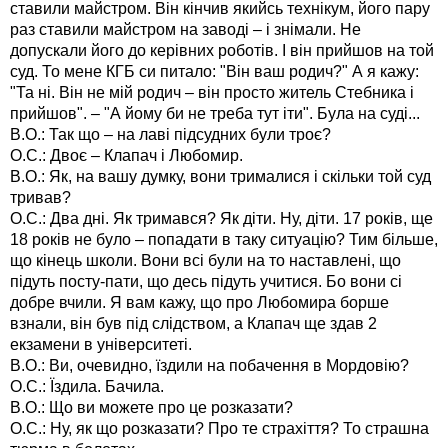
ставили майстром. Він кінчив якийсь технікум, його пару
раз ставили майстром на заводі – і знімали. Не
допускали його до керівних роботів. І він прийшов на той
суд. То мене КГБ си питало: "Він ваш родич?" А я кажу:
"Та ні. Він не мій родич – він просто житель Стебника і
прийшов". – "А йому би не треба тут іти". Була на суді...
В.О.: Так що – на лаві підсудних були троє?
О.С.: Двоє – Клапач і Любомир.
В.О.: Як, на вашу думку, вони трималися і скільки той суд
тривав?
О.С.: Два дні. Як тримався? Як діти. Ну, діти. 17 років, ще
18 років не було – попадати в таку ситуацію? Тим більше,
що кінець школи. Вони всі були на то наставлені, що
підуть посту-пати, що десь підуть учитися. Бо вони сі
добре вчили. Я вам кажу, що про Любомира борше
взнали, він був під слідством, а Клапач ще здав 2
екзамени в університеті.
В.О.: Ви, очевидно, їздили на побачення в Мордовію?
О.С.: Їздила. Бачила.
В.О.: Що ви можете про це розказати?
О.С.: Ну, як що розказати? Про те страхіття? То страшна