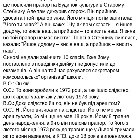
ще повісили прапор на Будинок культури в Старому
Стебнику. Але там дижурив сторож. Він прийшов
удосвіта і той прапор зняв. Його міліція потім запитала:
"Чого ти зняв?" А він каже: "Ну, як вам сказати – я йшов
додому, то висів ваш, а прийшов – то висить наш. Я зняв,
бо той прапор не має висіти". То всі в Стебнику сміялися,
казали: "Йшов додому – висів ваш, а прийшов – висить
наш".
Синові не дали закінчити 10 класів. Вже йому
поставлено з поведінки двійку і не допустили до
екзаменів. А він на той час рахувався секретаром
комсомольської організації школи.
В.О.: Он як!
О.С.: То вони зробили в 1972 році, а так ішло слідство,
що їх арештували аж у лютому 1973 року.
В.О.: Доки слідство йшло, він не був під арештом?
О.С.: Ні. Його визивали на слідство. Його не могли
арештувати, бо він ще не мав 18 років. Йому 8 травня
день народження, а 9-го він повісив прапор. То його з
лютого місяця 1973 року до травня ще у Львові тримали,
як то вони називали, в КПЗ, доки 18 років виповнилося.