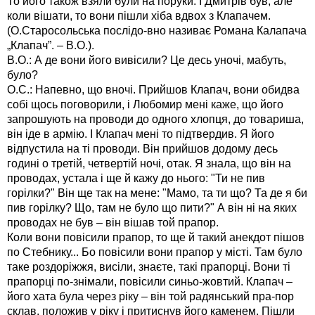
То його також взяли були на поруки. І Дмитрів був, але
коли вішати, то вони пішли хіба вдвох з Клапачем.
(О.Старосольська послідо-вно називає Романа Калапача
„Клапач”. – В.О.).
В.О.: А де вони його вивісили? Це десь уночі, мабуть,
було?
О.С.: Напевно, що вночі. Прийшов Клапач, вони обидва
собі щось поговорили, і Любомир мені каже, що його
запрошують на проводи до одного хлопця, до товариша,
він іде в армію. І Клапач мені то підтвердив. Я його
відпустила на ті проводи. Він прийшов додому десь
годині о третій, четвертій ночі, отак. Я знала, що він на
проводах, устала і ще й кажу до нього: "Ти не пив
горілки?" Він ще так на мене: "Мамо, та ти що? Та де я би
пив горілку? Що, там не було що пити?" А він ні на яких
проводах не був – він вішав той прапор.
Коли вони повісили прапор, то ще й такий анекдот пішов
по Стебнику... Бо повісили вони прапор у місті. Там було
таке роздоріжжя, висіли, знаєте, такі прапорці. Вони ті
прапорці по-знімали, повісили синьо-жовтий. Клапач –
його хата була через ріку – він той радянський пра-пор
склав, положив у ріку і притиснув його каменем. Пішли