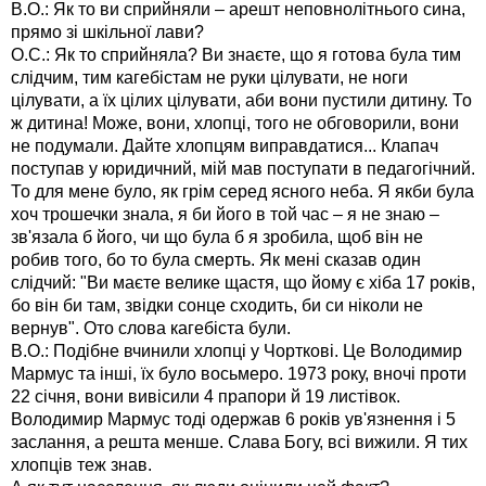
В.О.: Як то ви сприйняли – арешт неповнолітнього сина,
прямо зі шкільної лави?
О.С.: Як то сприйняла? Ви знаєте, що я готова була тим
слідчим, тим кагебістам не руки цілувати, не ноги
цілувати, а їх цілих цілувати, аби вони пустили дитину. То
ж дитина! Може, вони, хлопці, того не обговорили, вони
не подумали. Дайте хлопцям виправдатися... Клапач
поступав у юридичний, мій мав поступати в педагогічний.
То для мене було, як грім серед ясного неба. Я якби була
хоч трошечки знала, я би його в той час – я не знаю –
зв'язала б його, чи що була б я зробила, щоб він не
робив того, бо то була смерть. Як мені сказав один
слідчий: "Ви маєте велике щастя, що йому є хіба 17 років,
бо він би там, звідки сонце сходить, би си ніколи не
вернув". Ото слова кагебіста були.
В.О.: Подібне вчинили хлопці у Чорткові. Це Володимир
Мармус та інші, їх було восьмеро. 1973 року, вночі проти
22 січня, вони вивісили 4 прапори й 19 листівок.
Володимир Мармус тоді одержав 6 років ув'язнення і 5
заслання, а решта менше. Слава Богу, всі вижили. Я тих
хлопців теж знав.