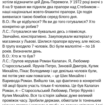
хотіли відзначити цей День Перемоги. У 1972 році вночі з
8 на 9 травня ми підняли два прапори над Стебником –
наші національні жовто-блакитні прапори. Ця подія
виявилася такою бомбов серед білого дня.
В.О.: Як це відбулося? Як ви до того готувалися? Хто
конкретно це робив?
Л.С.: Готувалися ми буквально десь з півмісяця.
Звичайно, конспіративно. Закуповували матеріал у
магазинах у Львові. Шилися прапори вручну, але якісно.
В групу входило 7 чоловік. Всі були малолітні – по 16
років. Визначили день.
В.О.: Хто ж то був?
Л.С.: Групов керував Роман Калапач. Я, Любомир
Старосольський. Ярунів Петро, Зиновій Дмитрів, Кулик
Михайло, Пікас Володимир і ще декілька чоловік були,
які потім уже нам помагали, – це Ших Михайло і
Варивода Роман. Вийшло так, що фактично в конкретній
тій акції брало участь тільки 4 чоловіка. Це був Калапач
Роман, я – Старосольський Любомир, Петро Ярунів і
Кулик Михайло. Вся та історія займає дуже великий
проміжок часу. Зробили держаки, обмотали їх тоненьким