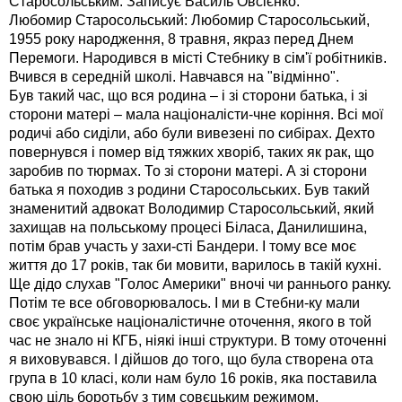
Старосольським. Записує Василь Овсієнко.
Любомир Старосольський: Любомир Старосольський,
1955 року народження, 8 травня, якраз перед Днем
Перемоги. Народився в місті Стебнику в сім'ї робітників.
Вчився в середній школі. Навчався на "відмінно".
Був такий час, що вся родина – і зі сторони батька, і зі
сторони матері – мала націоналісти-чне коріння. Всі мої
родичі або сиділи, або були вивезені по сибірах. Дехто
повернувся і помер від тяжких хворіб, таких як рак, що
заробив по тюрмах. То зі сторони матері. А зі сторони
батька я походив з родини Старосольських. Був такий
знаменитий адвокат Володимир Старосольський, який
захищав на польському процесі Біласа, Данилишина,
потім брав участь у захи-сті Бандери. І тому все моє
життя до 17 років, так би мовити, варилось в такій кухні.
Ще дідо слухав "Голос Америки" вночі чи раннього ранку.
Потім те все обговорювалось. І ми в Стебни-ку мали
своє українське націоналістичне оточення, якого в той
час не знало ні КГБ, ніякі інші структури. В тому оточенні
я виховувався. І дійшов до того, що була створена ота
група в 10 класі, коли нам було 16 років, яка поставила
свою ціль боротьбу з тим совєцьким режимом.