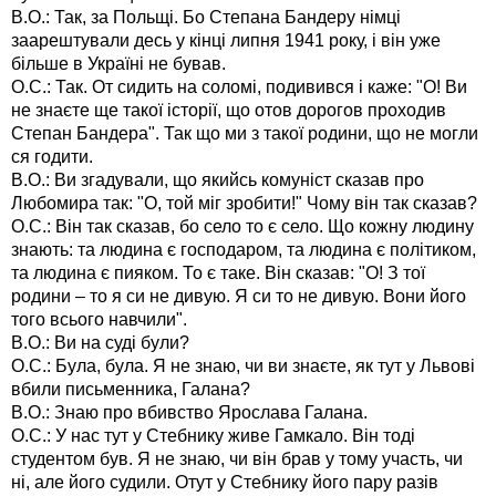
В.О.: Так, за Польщі. Бо Степана Бандеру німці
заарештували десь у кінці липня 1941 року, і він уже
більше в Україні не бував.
О.С.: Так. От сидить на соломі, подивився і каже: "О! Ви
не знаєте ще такої історії, що отов дорогов проходив
Степан Бандера". Так що ми з такої родини, що не могли
ся годити.
В.О.: Ви згадували, що якийсь комуніст сказав про
Любомира так: "О, той міг зробити!" Чому він так сказав?
О.С.: Він так сказав, бо село то є село. Що кожну людину
знають: та людина є господаром, та людина є політиком,
та людина є пияком. То є таке. Він сказав: "О! З тої
родини – то я си не дивую. Я си то не дивую. Вони його
того всього навчили".
В.О.: Ви на суді були?
О.С.: Була, була. Я не знаю, чи ви знаєте, як тут у Львові
вбили письменника, Галана?
В.О.: Знаю про вбивство Ярослава Галана.
О.С.: У нас тут у Стебнику живе Гамкало. Він тоді
студентом був. Я не знаю, чи він брав у тому участь, чи
ні, але його судили. Отут у Стебнику його пару разів