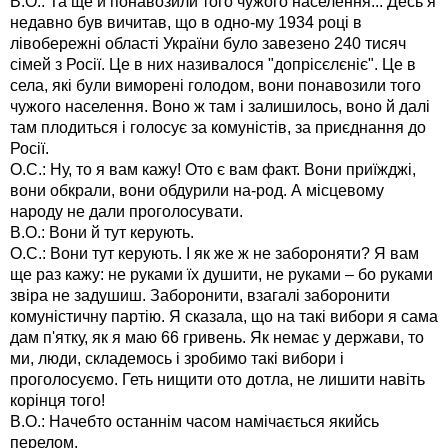
В.О.: Та ще й понавозили того чужого населення... Десь я
недавно був вичитав, що в одно-му 1934 році в
лівобережні області України було завезено 240 тисяч
сімей з Росії. Це в них називалося "допрісєлєніє". Це в
села, які були виморені голодом, вони понавозили того
чужого населення. Воно ж там і залишилось, воно й далі
там плодиться і голосує за комуністів, за приєднання до
Росії.
О.С.: Ну, то я вам кажу! Ото є вам факт. Вони приїжджі,
вони обкрали, вони обдурили на-род. А місцевому
народу не дали проголосувати.
В.О.: Вони й тут керують.
О.С.: Вони тут керують. І як же ж не забороняти? Я вам
ще раз кажу: не руками їх душити, не руками – бо руками
звіра не задушиш. Заборонити, взагалі заборонити
комуністичну партію. Я сказала, що на такі вибори я сама
дам п'ятку, як я маю 66 гривень. Як немає у держави, то
ми, люди, складемось і зробимо такі вибори і
проголосуємо. Геть нищити ото дотла, не лишити навіть
корінця того!
В.О.: Начебто останнім часом намічається якийсь
перелом.