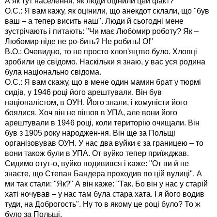
А як тут населення, як люди оцінили цей факт?
О.С.: Я вам кажу, як оцінили, що анекдот склали, що "був
ваш – а тепер висить наш". Люди й сьогодні мене
зустрічають і питають: "Чи має Любомир роботу? Як –
Любомир ніде не ро-бить? Не робить! О!"
В.О.: Очевидно, то не просто хлоп'яцтво було. Хлопці
зробили це свідомо. Наскільки я знаю, у вас уся родина
була національно свідома.
О.С.: Я вам скажу, що в мене один мамин брат у тюрмі
сидів, у 1946 році його арештували. Він був
націоналістом, в ОУН. Його знали, і комуністи його
боялися. Хоч він не пішов в УПА, але вони його
арештували в 1946 році, коли територію очищали. Він
був з 1905 року народжен-ня. Він ще за Польщі
організовував ОУН. У нас два вуйки є за границею – то
вони також були в УПА. От вуйко тепер приїжджав.
Сидимо отут-о, вуйко подивився і каже: "От ви й не
знаєте, що Степан Бандера проходив по цій вулиці". А
ми так стали: "Як?" А він каже: "Так. Бо він у нас у старій
хаті ночував – у нас там була стара хата. І я його водив
туди, на Доброгость". Ну то в якому це році було? То ж
було за Польщі.