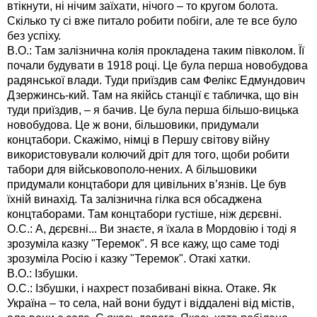
втікнути, ні нічим заїхати, нічого – то кругом болота.
Скілько ту сі вже питало робити побіги, але те все було
без успіху.
В.О.: Там залізнична колія прокладена таким півколом. Її
почали будувати в 1918 році. Це була перша новобудова
радянської влади. Туди приїздив сам Фелікс Едмундович
Дзержинсь-кий. Там на якійсь станції є табличка, що він
туди приїздив, – я бачив. Це була перша більшо-вицька
новобудова. Це ж вони, більшовики, придумали
концтабори. Скажімо, німці в Першу світову війну
використовували колючий дріт для того, щоби робити
табори для військовополо-нених. А більшовики
придумали концтабори для цивільних в’язнів. Це був
їхній винахід. Та залізнична гілка вся обсаджена
концтаборами. Там концтабори густіше, ніж дєрєвні.
О.С.: А, дєрєвні... Ви знаєте, я їхала в Мордовію і тоді я
зрозуміла казку "Теремок". Я все кажу, що саме тоді
зрозуміла Росію і казку "Теремок". Отакі хатки.
В.О.: Ізбушки.
О.С.: Ізбушки, і нахрест позабивані вікна. Отаке. Як
Україна – то села, най вони будут і віддалені від містів,