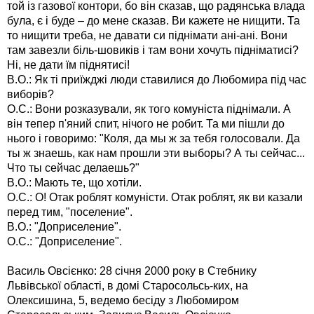
той із газової контори, бо він сказав, що радянська влада
була, є і буде – до мене сказав. Ви кажете не нищити. Та
то нищити треба, не давати си піднімати ані-ані. Вони
там завезли біль-шовиків і там вони хочуть підніматисі?
Ні, не дати їм піднятисі!
В.О.: Як ті приїжджі люди ставилися до Любомира під час
виборів?
О.С.: Вони розказували, як того комуніста піднімали. А
він тепер п'яний спит, нічого не робит. Та ми пішли до
нього і говоримо: "Коля, да мы ж за тебя голосовали. Да
ты ж знаешь, как нам прошли эти выборы? А ты сейчас...
Что ты сейчас делаешь?"
В.О.: Мають те, що хотіли.
О.С.: О! Отак роблят комуністи. Отак роблят, як ви казали
перед тим, "поселение".
В.О.: "Доприселение".
О.С.: "Доприселение".
Василь Овсієнко: 28 січня 2000 року в Стебнику
Львівської області, в домі Старосольсь-ких, на
Олексишина, 5, ведемо бесіду з Любомиром