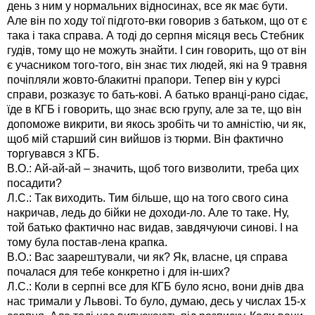
день з ним у нормальних відносинах, все як має бути.
Але він по ходу тої підгото-вки говорив з батьком, що от є
така і така справа. А тоді до серпня місяця весь Стебник
гудів, тому що не можуть знайти. І син говорить, що от він
є учасником того-того, він знає тих людей, які на 9 травня
почіпляли жовто-блакитні прапори. Тепер він у курсі
справи, розказує то бать-кові. А батько вранці-рано сідає,
їде в КГБ і говорить, що знає всю групу, але за те, що він
допоможе викрити, ви якось зробіть чи то амністію, чи як,
щоб мій старший син вийшов із тюрми. Він фактично
торгувався з КГБ.
В.О.: Ай-ай-ай – значить, щоб того визволити, треба цих
посадити?
Л.С.: Так виходить. Тим більше, що на того свого сина
накричав, ледь до бійки не доходи-ло. Але то таке. Ну,
той батько фактично нас видав, завдячуючи синові. І на
тому була постав-лена крапка.
В.О.: Вас заарештували, чи як? Як, власне, ця справа
почалася для тебе конкретно і для ін-ших?
Л.С.: Коли в серпні все для КГБ було ясно, вони днів два
нас тримали у Львові. То було, думаю, десь у числах 15-х