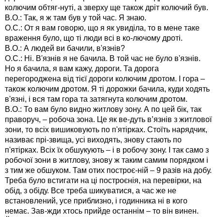
колючим обтяг-нуті, а зверху ще також дріт колючий був.
В.О.: Так, я ж там був у той час. Я знаю.
О.С.: От я вам говорю, що я як увиділа, то в мене таке
враження було, що ті люди всі в ко-лючому дроті.
В.О.: А людей ви бачили, в'язнів?
О.С.: Ні. В'язнів я не бачила. В той час не було в'язнів.
Но я бачила, я вам кажу, дороги. Та дорога
перегороджена від тієї дороги колючим дротом. І гора –
також колючим дротом. Я ті дорожки бачила, куди ходять
в'язні, і вся там гора та затягнута колючим дротом.
В.О.: То вам було видно житлову зону. А по цей бік, так
праворуч, – робоча зона. Це як ве-дуть в’язнів з житлової
зони, то всіх вишиковують по п'ятірках. Стоїть нарядчик,
називає прі-звища, усі виходять, знову стають по
п'ятірках. Всіх їх обшукують – і в робочу зону. І так само з
робочої зони в житлову, знову ж таким самим порядком і
з тим же обшуком. Там отих построє-ній – 9 разів на добу.
Треба було встигати на ці построєнія, на перевірки, на
обід, з обіду. Все треба шикуватися, а час же не
встановлений, усе приблизно, і годинника ні в кого
немає. Зав-жди хтось прийде останнім – то він винен.