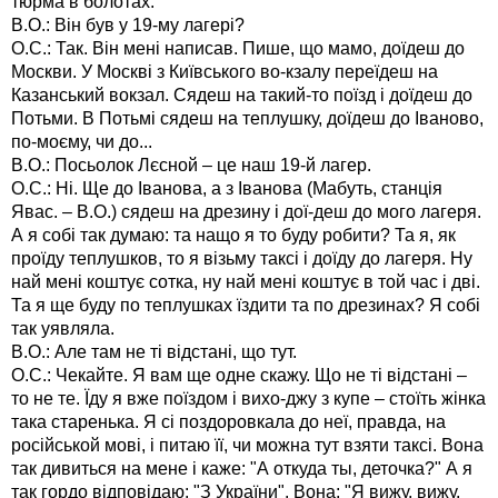
тюрма в болотах.
В.О.: Він був у 19-му лагері?
О.С.: Так. Він мені написав. Пише, що мамо, доїдеш до
Москви. У Москві з Київського во-кзалу переїдеш на
Казанський вокзал. Сядеш на такий-то поїзд і доїдеш до
Потьми. В Потьмі сядеш на теплушку, доїдеш до Іваново,
по-моєму, чи до...
В.О.: Посьолок Лєсной – це наш 19-й лагер.
О.С.: Ні. Ще до Іванова, а з Іванова (Мабуть, станція
Явас. – В.О.) сядеш на дрезину і дої-деш до мого лагеря.
А я собі так думаю: та нащо я то буду робити? Та я, як
проїду теплушков, то я візьму таксі і доїду до лагеря. Ну
най мені коштує сотка, ну най мені коштує в той час і дві.
Та я ще буду по теплушках їздити та по дрезинах? Я собі
так уявляла.
В.О.: Але там не ті відстані, що тут.
О.С.: Чекайте. Я вам ще одне скажу. Що не ті відстані –
то не те. Їду я вже поїздом і вихо-джу з купе – стоїть жінка
така старенька. Я сі поздоровкала до неї, правда, на
російськой мові, і питаю її, чи можна тут взяти таксі. Вона
так дивиться на мене і каже: "А откуда ты, деточка?" А я
так гордо відповідаю: "З України". Вона: "Я вижу, вижу.