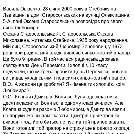
Василь Овсієнко: 28 січня 2000 року в Стебнику на
Львівщині в домі Старосольських на вулиці Олексишина,
5-А, пані Оксана Старосольська розповідає про свого
сина Любомира.
Оксана Старосольська: Я, Старосольська Оксана
Миколаївна, жителька Стебника, 1935 року народження.
Мій син, Старосольський Любомир Зенонович, у 1973
році, при радянській владі, вивісив синьо-жовтий прапор.
Це було 9 травня. В той час вся радянська держава
святку-вала День Перемоги. І хлопці з 10 класу
подумали, що їм треба зробити День Перемоги, щоб він
виглядав українським, і повісили синьо-жовтий прапор.
В.О.: А як вони це зробили? Які імена тих хлопців, крім
Любомира?
О.С.: Клапач і Дмитрів. Вони всі були однокласники,
десятикласники. Вони всі в одному класі вчилися. Але
Клапача судили разом з Любомиром, а Дмитріва взяли
на поруки. Бо, як вам сказати, Дмитрів гірше трошки
вчився, і тоді його батько не пустив той прапор вішати.
Вони готовили той прапор на стриху ще в одного хлопця.