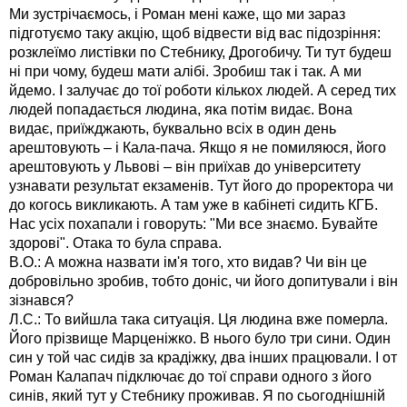
Ми зустрічаємось, і Роман мені каже, що ми зараз
підготуємо таку акцію, щоб відвести від вас підозріння:
розклеїмо листівки по Стебнику, Дрогобичу. Ти тут будеш
ні при чому, будеш мати алібі. Зробиш так і так. А ми
йдемо. І залучає до тої роботи кількох людей. А серед тих
людей попадається людина, яка потім видає. Вона
видає, приїжджають, буквально всіх в один день
арештовують – і Кала-пача. Якщо я не помиляюся, його
арештовують у Львові – він приїхав до університету
узнавати результат екзаменів. Тут його до проректора чи
до когось викликають. А там уже в кабінеті сидить КГБ.
Нас усіх похапали і говоруть: "Ми все знаємо. Бувайте
здорові". Отака то була справа.
В.О.: А можна назвати ім'я того, хто видав? Чи він це
добровільно зробив, тобто доніс, чи його допитували і він
зізнався?
Л.С.: То вийшла така ситуація. Ця людина вже померла.
Його прізвище Марценіжко. В нього було три сини. Один
син у той час сидів за крадіжку, два інших працювали. І от
Роман Калапач підключає до тої справи одного з його
синів, який тут у Стебнику проживав. Я по сьогоднішній