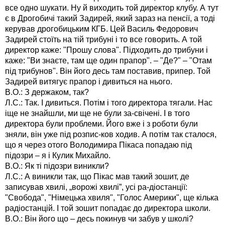
все одно шукати. Ну й виходить той директор клубу. А тут
є в Дрогобичі такий Задирей, який зараз на пенсії, а тоді
керував дрогобицьким КГБ. Цей Василь Федорович
Задирей стоїть на тій трибуні і то все говорить. А той
директор каже: "Прошу слова". Підходить до трибуни і
каже: "Ви знаєте, там ще один прапор". – "Де?" – "Отам
під трибунов". Він його десь там поставив, припер. Той
Задирей витягує прапор і дивиться на нього.
В.О.: З держаком, так?
Л.С.: Так. І дивиться. Потім і того директора тягали. Нас
іще не знайшли, ми ще не були за-свічені. І в того
директора були проблеми. Його вже і з роботи були
зняли, він уже під розпис-ков ходив. А потім так сталося,
що я через отого Володимира Пікаса попадаю під
підозри – я і Кулик Михайло.
В.О.: Як ті підозри виникли?
Л.С.: А виникли так, що Пікас мав такий зошит, де
записував хвилі, „ворожі хвилі”, усі ра-діостанції:
"Свобода", "Німецька хвиля", "Голос Америки", ще кілька
радіостанцій. І той зошит попадає до директора школи.
В.О.: Він його що – десь покинув чи забув у школі?