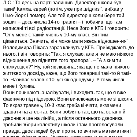
Л.С.: Та десь на парті залишив. Директор школи був
такий Камха, єврей (потім, уже при „відлизі”, виїхав у
Нью-Йорк і помер). Але той директор школи бере той
зошит – десь числа 14-го травня – і побачив, що там
написані ті всі радіостанції. Несе його в КГБ і говорить:
"От у мене є такий учень у 10-му класі. Він тим
цікавиться. Значить, він може мати якесь відношен-ня".
Володимира Пікаса зараз кличуть у КГБ. Приїжджають до
нього, і він говорить: "Так, я слухаю, але я не маю ніякого
відношення до підняття того прапора". – "А з ким ти
спілкуєшся?" Ну, той як людина, яка ще не мала ніякого
життєвого досвіду, каже, що його товариші такі-то й такі-
то. Називає чоловік 10, усі як однодумці. У тому числі
мене і Кулика.
Вони починають аналізувати, і виходить так, що я вже
фактично під підозрою. Вони ви-ключають мене зі школи.
То якраз травень, 10-й клас треба кінчати, екзамени
здавати на атес-тат. Вони роблять так, що на останній
дзвоник я ще на лінійці, а після останнього дзвоника
зробили збори колективу школи і там проголосували –
правда, двоє людей були проти, то вчитель математики і