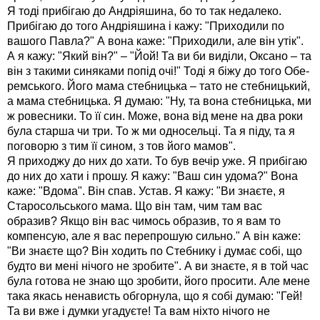
Я тоді прибігаю до Андріяшина, бо то так недалеко.
Прибігаю до того Андріяшина і кажу: "Приходили по
вашого Павла?" А вона каже: "Приходили, але він утік".
А я кажу: "Який він?" – "Йой! Та ви би виділи, Оксано – та
він з такими синяками попід очі!" Тоді я біжу до того Обе-
ремського. Його мама стебницька – тато не стебницький,
а мама стебницька. Я думаю: "Ну, та вона стебницька, ми
ж ровесники. То її син. Може, вона від мене на два роки
була старша чи три. То ж ми односельці. Та я піду, та я
поговорю з тим її сином, з тов його мамов".
Я приходжу до них до хати. То був вечір уже. Я прибігаю
до них до хати і прошу. Я кажу: "Ваш син удома?" Вона
каже: "Вдома". Він спав. Устав. Я кажу: "Ви знаєте, я
Старосольського мама. Що він там, чим там вас
образив? Якщо він вас чимось образив, то я вам то
компенсую, але я вас перепрошую сильно." А він каже:
"Ви знаєте що? Він ходить по Стебнику і думає собі, що
будто ви мені нічого не зробите". А ви знаєте, я в той час
була готова не знаю що зробити, його просити. Але мене
така якась ненависть обгорнула, що я собі думаю: "Гей!
Та ви вже і думки угадуєте! Та вам ніхто нічого не