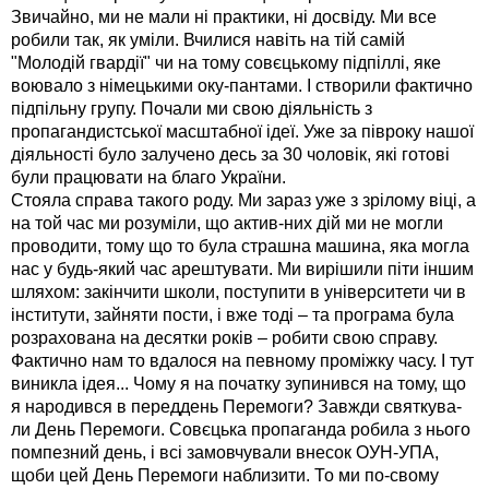
Звичайно, ми не мали ні практики, ні досвіду. Ми все
робили так, як уміли. Вчилися навіть на тій самій
"Молодій гвардії" чи на тому совєцькому підпіллі, яке
воювало з німецькими оку-пантами. І створили фактично
підпільну групу. Почали ми свою діяльність з
пропагандистської масштабної ідеї. Уже за півроку нашої
діяльності було залучено десь за 30 чоловік, які готові
були працювати на благо України.
Стояла справа такого роду. Ми зараз уже з зрілому віці, а
на той час ми розуміли, що актив-них дій ми не могли
проводити, тому що то була страшна машина, яка могла
нас у будь-який час арештувати. Ми вирішили піти іншим
шляхом: закінчити школи, поступити в університети чи в
інститути, зайняти пости, і вже тоді – та програма була
розрахована на десятки років – робити свою справу.
Фактично нам то вдалося на певному проміжку часу. І тут
виникла ідея... Чому я на початку зупинився на тому, що
я народився в переддень Перемоги? Завжди святкува-
ли День Перемоги. Совєцька пропаганда робила з нього
помпезний день, і всі замовчували внесок ОУН-УПА,
щоби цей День Перемоги наблизити. То ми по-свому