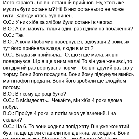
Його карають, бо він останній прийшов. Ну, хтось же
мусить бути останнім? Ні! В них останнього не може
бути. Завжди хтось був винен.
О.С.: У них хіба за хлібом були останні в чергах.
В.О.: А ви, мабуть, тільки один раз їздили на побачення?
О.С.: Так.
В.О.: А коли Любомир повернувся, відбувши 2 роки, як
тут його прийняла влада, люди в місті?
О.С.: Влада як прийняла... О, що я ще мала, як він
повернувся! Що я ще з ним мала! То він уже женивсі, то
він другий раз вернувсі з тюрми – бо він другий раз сів у
тюрму. Вони його посадили. Вони йому підсунули якийсь
магнітофон продати. Вони його зробили ще злодійом
потому.
В.О.: В якому це році було?
О.С.: В вісімдесять... Чекайте, він хіба 4 роки вдома
побув.
В.О.: Пробув 4 роки, а потім знов ув'язнений. І на
скільки?
О.С.: На 6. То вони ходили попід хату. Він уже жонатий
був, та ще цегли ставили попід ві-кна, заглядали. Вони