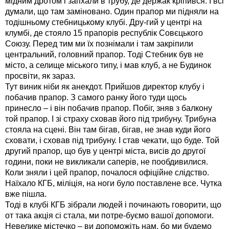
мідним дротом і запхали в трубу, де держак кріпився. І всі
думали, що там заміновано. Один прапор ми підняли на
тодішньому стебницькому клубі. Дру-гий у центрі на
клумбі, де стояло 15 прапорів республік Совєцького
Союзу. Перед тим ми їх познімали і там закріпили
центральний, головний прапор. Тоді Стебник був не
місто, а селище міського типу, і мав клуб, а не Будинок
просвіти, як зараз.
Тут виник ніби як анекдот. Прийшов директор клубу і
побачив прапор. З самого ранку його туди щось
принесло – і він побачив прапор. Побіг, зняв з балкону
той прапор. І зі страху сховав його під трибуну. Трибуна
стояла на сцені. Він там бігав, бігав, не знав куди його
сховати, і сховав під трибуну. І став чекати, що буде. Той
другий прапор, що був у центрі міста, висів до другої
години, поки не викликали саперів, не пообдивилися.
Коли зняли і цей прапор, почалося офіційне слідство.
Наїхало КГБ, міліція, на ноги було поставлене все. Чутка
вже пішла.
Тоді в клубі КГБ зібрали людей і починають говорити, що
от така акція сі стала, ми потре-буємо вашої допомоги.
Невелике містечко – ви допоможіть нам, бо ми будемо