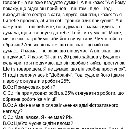
говорит – а ви вже вгадуєте думки!" А він каже: "А я йому
покажу, що відки він прийшов – він там і піде". Тоді
виходит його сестра з хати, з другої кімнати, і каже: "А я
би тебе просила, аби ти собі трошки язик прикусив". А я
кажу тоді: "Тоді вибачте, бо я думала – мама сидить – я
думала, що я звернуся до тебе. Твій син у міліції. Може,
ми тут якось зробимо, аби його випустили. Чим він його
образив? Але як він каже, що він знає, що мій син
думає... Я мама – не знаю що він думає. А він знає, що
він думає". Я кажу: "Як він у 20 років зайшов у Будинок
культури, то я не думаю, що він зробив якийсь проступок.
Ще і з товаришем. Я не думаю, що він зробив проступок".
Я тоді повернулась і: "Добраніч". Тоді судили його і дали
півроку стягувати з роботи 25%.
В.О.: Примусових робіт?
О.С.: Не примусових робіт, а 25% стягувати з роботи, що
образив роботніка міліції.
В.О.: А він не мав після звільнення адміністративного
нагляду?
О.С.: Мав, аякже. Як не мав? Рік.
В.О.: Цебто мусив сидіти вдома?