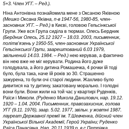
5+3. Член УГГ. – Ред.).
Ніна Антонівна познайомила мене з Оксаною Яківною
(Мешко Оксана Яківна, п-в 1947-56, 1980-85, член-
засновник УГГ. – Ред.)
в Києві, головою Гельсінкської
Групи. Уже вся Група сиділа в тюрмах. Олесь Бердник
(Бердник Олесь, 25.12 1927 – 18.03. 2003, письменник,
політв’язень у 1950-55, член-засновник Української
Гельсінкської Групи, заарештований 6.03 1979,
звільнений 14.03. 1984. – Ред.)
нею керував, а фактично
він нею вже не міг керувати. Родина його дуже
голодувала, а його дитина Ромашечка, 4 рочки їй тоді
було, була така, наче їй років зо 30. Страшенно
зажурена, то були очі старої людини. Жахливо було
дивитися на ту дитину, закатовану морально. І голодні
вони були. Вони жили на той час у квартирі Руденків,
Раїси і Миколи.
(Руденко Микола Данилович, нар. 19.12.
1920 – 1.04. 2004. Письменник, правозахисник, голова
УГГ (9.11. 1976), заар. 5.02. 1977, звільн. у жовтні 1987.
лауреат Державної премії ім. Т.Шевченка, дійсний член
Української Вільної Академії, Герой України; Руденко
Раїса Панасівна, Нар. 20.11.1939 р. в с.Петрівка