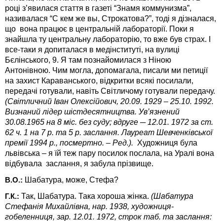
році з’явилася стаття в газеті “Знамя коммунизма”,
називалася “С кем же вы, Строкатова?”, тоді я дізналася,
що вона працює в центральній лабораторії. Поки я
знайшла ту центральну лабораторію, то вже був страх. І
все-таки я допиталася в медінституті, на вулиці
Бєлінського, 9. Я там познайомилася з Ніною
Антонівною. Чим могла, допомагала, писали ми петиції
на захист Караванського, відкритки всякі посилали,
передачі готували, навіть Світличому готували передачу.
(Світличний Іван Олексійович, 20.09. 1929 – 25.10. 1992.
Визнаний лідер шістдесятництва. Ув’язнений
30.08.1965 на 8 міс. без суду; вдруге ─ 12.01. 1972 за ст.
62 ч. 1 на 7 р. та 5 р. заслання. Лауреат Шевченківської
премії 1994 р., посмертно. – Ред.).
Художниця була
львівська – я їй теж пару посилок послала, на Уралі вона
відбувала заслання, я забула прізвище.
Шабатура, може, Стефа?
В.О.:
Так, Шабатура. Така хороша жінка.
(Шабатура
Г.К.:
Стефанія Михайлівна, нар. 1938, художниця-
гобеленниця, зар. 12.01. 1972, строк таб. та заслан­ня: