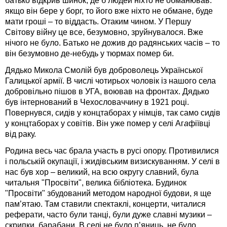
батько відкрив шинок, де б людей ніхто не обманював:
якщо він бере у борг, то його вже ніхто не обмане, буде
мати гроші – то віддасть. Отаким чином. У Першу
Світову війну це все, безумовно, зруйнувалося. Вже
нічого не було. Батько не дожив до радянських часів – то
він безумовно де-небудь у тюрмах помер би.
Дядько Микола Смолій був доброволець Української
Галицької армії. В числі чотирьох чоловік із нашого села
добровільно пішов в УГА, воював на фронтах. Дядько
був інтернований в Чехословаччину в 1921 році.
Повернувся, сидів у концтаборах у німців, так само сидів
у концтаборах у совітів. Він уже помер у селі Аг
а
фіївці
від раку.
Родина весь час брала участь в русі опору. Противилися
і польській окупації, і жидівським визискуванням. У селі в
нас був хор – великий, на всю округу славний, була
читальня "Просвіти", велика бібліотека. Будинок
"Просвіти" збудований методом народної будови, я ще
пам’ятаю. Там ставили спектаклі, концерти, читалися
реферати, часто були танці, були дуже славні музики –
скрипки, барабани. В селі не було п’яниць, не було