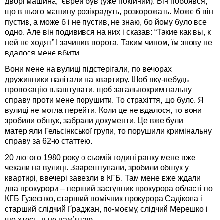
дворі машина, єврей був (уже покійний). Він побоявся,
що в нього машину розікрадуть, розкорожать. Може б він
пустив, а може б і не пустив, не знаю, бо йому було все
одно. Але він подивився на них і сказав: “Такие как вы, к
ней не ходят” І зачинив ворота. Таким чином, їм знову не
вдалося мене вбити.
Вони мене на вулиці підстерігали, по вечорах
дружинники налітали на квартиру. Щоб яку-небудь
провокацію влаштувати, щоб загальнокримінальну
справу проти мене порушити. То страхіття, що було. Я
вулиці не могла перейти. Коли це не вдалося, то вони
зробили обшук, забрали документи. Це вже були
матеріяли Гельсінкської групи, то порушили кримінальну
справу за 62-ю статтею.
20 лютого 1980 року о сьомій годині ранку мене вже
чекали на вулиці. Заарештували, зробили обшук у
квартирі, ввечері завезли в КГБ. Там мене вже ждали
два прокурори – перший заступник прокурора області по
КГБ Гузеєнко, старший помічник прокурора Садікова і
старший слідчий Ґраджан, по-моєму, слідчий Мерешко і
ще хтось, я не пам’ятаю.