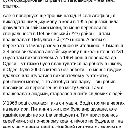
були сфабриковані справи по загальнокримінальних
статтях.
Але я повернуся ще трошки назад. В селі Агафіївці я
викладала німецьку мову, а коли в 1955 році закінчила
факультет англійської мови, то мене перевели по
спеціальності в Цебриківський (???) район – я там
працювала в Цибулівській (???) школі. А потім я
переїхала в Ізмаїл разом з одною вчителькою. В Ізмаїлі я
3-4 роки викладала англійську мову в школі-інтернат №1
і була там вихователем. А в 1964 році я переїхала до
Одеси. Тут тяжко було влаштуватися на роботу в школу,
в Одесі було 3000 вчителів без роботи. То мені з трудом
вдалося влаштуватися вихователем у гуртожитку
робітничої молоді 1-го автобусного парку – він робив
пасажирські перевезення по місту Одесі. Там я
працювала з людьми, старалася знайти свідомих людей.
У 1968 році склалася така ситуація. Водії стояли в чергах
на квартири. Питання з житлом було вирішуване, але
адміністрація не хотіла вирішувати. Там пристроїлись
єврейчики, які по-чорному крали, нічого не будували і на
чергу не ставили, навіть сімейний гуртожиток людям не