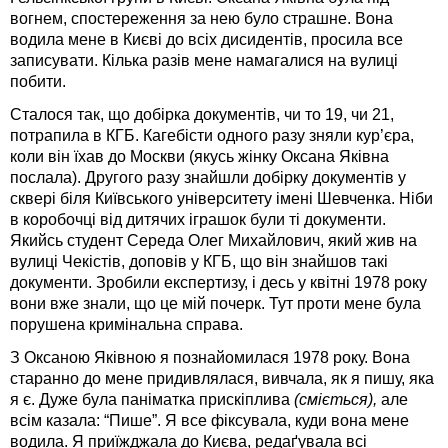
вогнем, спостереження за нею було страшне. Вона
водила мене в Києві до всіх дисидентів, просила все
записувати. Кілька разів мене намагалися на вулиці
побити.
Сталося так, що добірка документів, чи то 19, чи 21,
потрапила в КГБ. Кагебісти одного разу зняли кур’єра,
коли він їхав до Москви (якусь жінку Оксана Яківна
послала). Другого разу знайшли добірку документів у
сквері біля Київського університету імені Шевченка. Ніби
в коробочці від дитячих іграшок були ті документи.
Якийсь студент Середа Олег Михайлович, який жив на
вулиці Чекістів, доповів у КГБ, що він знайшов такі
документи. Зробили експертизу, і десь у квітні 1978 року
вони вже знали, що це мій почерк. Тут проти мене була
порушена кримінальна справа.
З Оксаною Яківною я познайомилася 1978 року. Вона
старанно до мене придивлялася, вивчала, як я пишу, яка
я є. Дуже була паніматка прискіплива
(сміється),
але
всім казала: “Пише”. Я все фіксувала, куди вона мене
водила. Я приїжджала до Києва, редаґувала всі