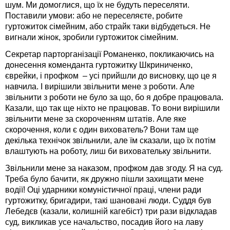
шум. Ми домоглися, що їх не будуть переселяти.
Поставили умови: або не переселяєте, робите
гуртожиток сімейним, або страйк таки відбудеться. Не
вигнали жінок, зробили гуртожиток сімейним.
Секретар парторганізації Романенко, покликаючись на
донесення коменданта гуртожитку Шкриниченко,
єврейки, і профком – усі прийшли до висновку, що це я
навчила. І вирішили звільнити мене з роботи. Але
звільнити з роботи не було за що, бо я добре працювала.
Казали, що так ще ніхто не працював. То вони вирішили
звільнити мене за скороченням штатів. Але яке
скорочення, коли є один вихователь? Вони там ще
декілька технічок звільнили, але їм сказали, що їх потім
влаштують на роботу, лиш би виховательку звільнити.
Звільнили мене за наказом, профком дав згоду. Я на суд.
Треба було бачити, як дружно пішли захищати мене
водії! Оці ударники комуністичної праці, члени ради
гуртожитку, бригадири, такі шановані люди. Суддя був
Лебедєв (казали, колишній кагебіст) три рази відкладав
суд, викликав усе начальство, посадив його на лаву