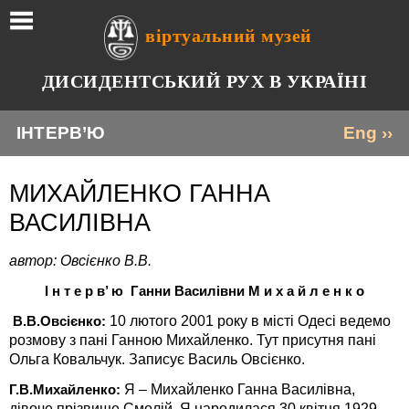
віртуальний музей
ДИСИДЕНТСЬКИЙ РУХ В УКРАЇНІ
ІНТЕРВ’Ю
Eng ››
МИХАЙЛЕНКО ГАННА
ВАСИЛІВНА
автор: Овсієнко В.В.
І н т е р в’ ю Ганни Василівни М и х а й л е н к о
10 лютого 2001 року в місті Одесі ведемо
В.В.Овсієнко:
розмову з пані Ганною Михайленко. Тут присутня пані
Ольга Ковальчук. Записує Василь Овсієнко.
Я – Михайленко Ганна Василівна,
Г.В.Михайленко:
дівоче прізвище Смолій. Я народилася 30 квітня 1929