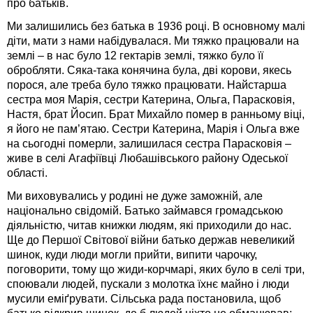
про батьків.
Ми залишились без батька в 1936 році. В основному малі
діти, мати з нами набідувалася. Ми тяжко працювали на
землі – в нас було 12 гектарів землі, тяжко було її
обробляти. Сяка-така конячина була, дві корови, якесь
порося, але треба було тяжко працювати. Найстарша
сестра моя Марія, сестри Катерина, Ольга, Парасковія,
Настя, брат Йосип. Брат Михайло помер в ранньому віці,
я його не пам’ятаю. Сестри Катерина, Марія і Ольга вже
на сьогодні померли, залишилася сестра Парасковія –
живе в селі Аг
а
фіївці Любашівського району Одеської
області.
Ми виховувались у родині не дуже заможній, але
національно свідомій. Батько займався громадською
діяльністю, читав книжки людям, які приходили до нас.
Ще до Першої Світової війни батько держав невеликий
шинок, куди люди могли прийти, випити чарочку,
поговорити, тому що жиди-корчмарі, яких було в селі три,
споювали людей, пускали з молотка їхнє майно і люди
мусили еміґрувати. Сільська рада постановила, щоб