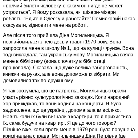
«волчий билет» человеку, с каким он нигде не может
устроиться”. Я йому розказала, які шіхери-міхери
роблять. “Едьте в Одессу и работайте” Помилковий наказ
скасувати, відновити мене на роботі.
Але після того прийшла Діна Могильницька. Я
познайомилася з нею десь у травні 1970 року. Вона
запросила мене в школу № 1, що на вулиці Фрунзе. Вона
тоді викладала там українську мову. Могильницька взяла
мене в бібліотеку (вона спочатку в бібліотеці
працювала). Сказала, що дуже велика заборгованість,
книжки на руках, але вона допоможе їх зібрати. Ми
домовилися так по-дружньому.
Я так зрозуміла, що це патріотка. Могильницькі брали
участь різних культурологічних заходах. Коли народний
хор приїжджав, то вони ходили на концерти. Я була
задоволена, що це українці, допомагала їм всіляко.
Навіть коли їх були вигнали з квартири, то я прихистила
їх, сама будучи на квартирі. Я це до чого говорю?
Пізніше вже, коли проти мене в 1979 році була порушена
кримінальна справа, Могильницька Діна Петрівна (це