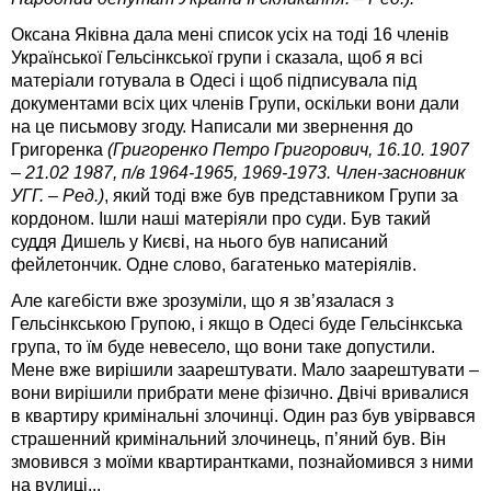
Оксана Яківна дала мені список усіх на тоді 16 членів
Української Гельсінкської групи і сказала, щоб я всі
матеріали готувала в Одесі і щоб підписувала під
документами всіх цих членів Групи, оскільки вони дали
на це письмову згоду. Написали ми звернення до
Григоренка
(Григоренко Петро Григорович, 16.10. 1907
– 21.02 1987, п/в 1964-1965, 1969-1973. Член-засновник
УГГ. – Ред.)
, який тоді вже був представником Групи за
кордоном. Ішли наші матеріяли про суди. Був такий
суддя Дишель у Києві, на нього був написаний
фейлетончик. Одне слово, багатенько матеріялів.
Але кагебісти вже зрозуміли, що я зв’язалася з
Гельсінкською Групою, і якщо в Одесі буде Гельсінкська
група, то їм буде невесело, що вони таке допустили.
Мене вже вирішили заарештувати. Мало заарештувати –
вони вирішили прибрати мене фізично. Двічі вривалися
в квартиру кримінальні злочинці. Один раз був увірвався
страшенний кримінальний злочинець, п’яний був. Він
змовився з моїми квартирантками, познайомився з ними
на вулиці...