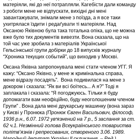
матеріяли, які до неї потрапляли. Кагебісти дали команду
з роботи мене не відпускати, вихідні дні мені
завантажувати, знімали мене з поїзда, а я все таки
ухитрялася їздити і редаґувати ті матеріяли. Над
Оксаною Яківною була така тотальна опіка, що не можна
вже було тих документів вивезти. Вона сказала, що на
той час уже зробила з матеріалів Української
Гельсінкської групи добірки до 18 випусків журналу
“Хроника текущих событий”, що виходив у Москві.
Оксана Яківна запропонувала мені стати членом УГГ. Я
кажу: “Оксано Яківно, у мене ж кримінальна справа,
мене відразу посадять”. Вона подивилася на мене з
докором і сказала: “Як ви всі боїтесь... А я?” Тоді я
заплакала і сказала: “Я погоджуюсь. Тільки я буду
допомагати вам неофіційно, буду неоголошеним членом
Групи” . Вона дала мені друкарську машинку (вона зараз
у Києві у Пронюка
(Пронюк Євген Васильович, філософ,
1936 р.н., 6.07. 1972 увיязнений на 7 р., 5 заслання за ст.
62 ч.1. Незмінний голова Всеукраїнського товариства
політв’язнів і репресованих, створеного 3.06. 1989.
Народний депутат України ІІ скликання. – Ред.).