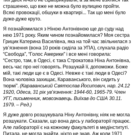
страшенно, що вже не можна було вулицею пройти.
Всякі провокації, обшуки в квартирі... Так що мені було
дуже-дуже круто.
Я познайомилася з Ніною Антонівною ще до суду над
нею 1971 року. Яким чином познайомилася? Моя сестра
Грицик Катерина Василівна, яка на той час звільнилася з
ув’язнення (вона 10 років сиділа за УПА), слухала радіо
“Свобода”, “Голос Америки” і все мені говорила:
“Сестро, там, в Одесі, є така Строкатова Ніна Антонівна,
весь час про неї говорять. Розшукай її, допоможи. Боже
мій, такі люди ще є в Одесі. Невже є такі люди в Одесі?
Вона чоловіка захищає, Караванського, він сидить у
тюрмі”.
(Караванський Святослав Йосипович, нар. 24.12
1920, Одеса, 31 рік ув’язнення: 1944-60, 1965-79. Член
УГГ, письменник, мовознавець. Виїхав до США 30.11.
1979. – Ред.)
Я дуже довго розшукувала Ніну Антонівну, ніяк не могла
розшукати. Сказали, що вона десь у лабораторії працює.
Але лабораторії є на кожному факультеті в медінституті.
Питала, не могла знайти, ніхто не знав. Аж коли 1971