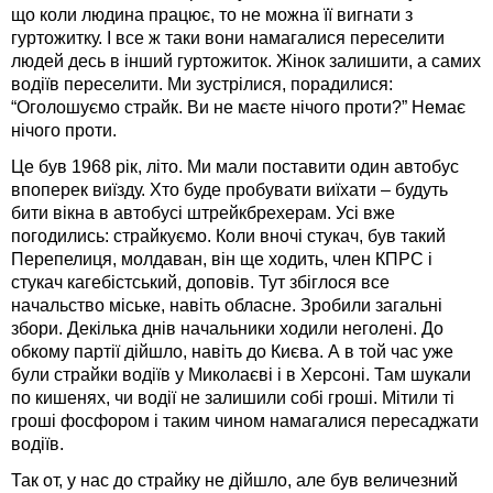
що коли людина працює, то не можна її вигнати з
гуртожитку. І все ж таки вони намагалися переселити
людей десь в інший гуртожиток. Жінок залишити, а самих
водіїв переселити. Ми зустрілися, порадилися:
“Оголошуємо страйк. Ви не маєте нічого проти?” Немає
нічого проти.
Це був 1968 рік, літо. Ми мали поставити один автобус
впоперек виїзду. Хто буде пробувати виїхати – будуть
бити вікна в автобусі штрейкбрехерам. Усі вже
погодились: страйкуємо. Коли вночі стукач, був такий
Перепелиця, молдаван, він ще ходить, член КПРС і
стукач кагебістський, доповів. Тут збіглося все
начальство міське, навіть обласне. Зробили загальні
збори. Декілька днів начальники ходили неголені. До
обкому партії дійшло, навіть до Києва. А в той час уже
були страйки водіїв у Миколаєві і в Херсоні. Там шукали
по кишенях, чи водії не залишили собі гроші. Мітили ті
гроші фосфором і таким чином намагалися пересаджати
водіїв.
Так от, у нас до страйку не дійшло, але був величезний