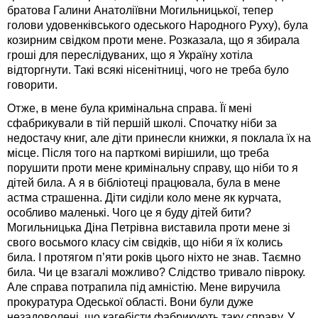
братов
а
Галини Анатоліївни Могильницької, тепер
голови удовенківського одеського Народного Руху), була
козирним свідком проти мене. Розказала, що я збирала
гроші для переслідуваних, що я Україну хотіла
відторгнути. Такі всякі нісенітниці, чого не треба було
говорити.
Отже, в мене була кримінальна справа. Її мені
сфабрикували в тій першій школі. Спочатку ніби за
недостачу книг, але діти принесли книжки, я поклала їх на
місце. Після того на парткомі вирішили, що треба
порушити проти мене кримінальну справу, що ніби то я
дітей била. А я в бібліотеці працювала, була в мене
астма страшенна. Діти сиділи коло мене як курчата,
особливо маленькі. Чого це я буду дітей бити?
Могильницька Діна Петрівна виставила проти мене зі
свого восьмого класу сім свідків, що ніби я їх колись
била. І протягом п’яти років цього ніхто не знав. Таємно
била. Чи це взагалі можливо? Слідство тривало півроку.
Але справа потрапила під амністію. Мене виручила
прокуратура Одеської області. Вони були дуже
незадоволені, що кагебісти фабрикують таку справу. У