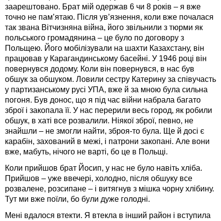
заарештовано. Брат мій одержав 6 чи 8 років – я вже
точно не пам’ятаю. Після ув’язнення, коли вже почалася
так звана Вітчизняна війна, його звільнили з тюрми як
польського громадянина – це було по договору з
Польщею. Його мобілізували на шахти Казахстану, він
працював у Карагандинському басейні. У 1946 році він
повернувся додому. Коли він повернувся, в нас був
обшук за обшуком. Ловили сестру Катерину за співучасть
у партизанському русі УПА, вже й за мною була сильна
погоня. Був донос, що я під час війни набрала багато
зброї і закопала її. У нас перерили весь город, як робили
обшук, в хаті все розвалили. Ніякої зброї, певно, не
знайшли – не змогли найти, зброя-то була. Ще й досі є
карабін, захований в межі, і патрони закопані. Але вони
вже, мабуть, нічого не варті, бо це в Польщі.
Коли прийшов брат Йосип, у нас не було навіть хліба.
Прийшов – уже ввечері, холодно, після обшуку все
розвалене, розсипане – і витягнув з мішка чорну хлібину.
Тут ми вже поїли, бо були дуже голодні.
Мені вдалося втекти. Я втекла в інший район і вступила