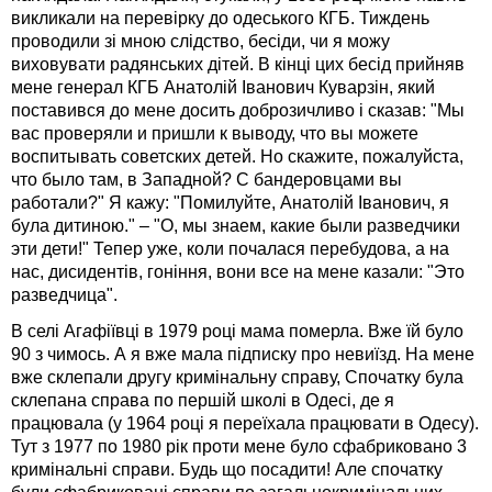
викликали на перевірку до одеського КГБ. Тиждень
проводили зі мною слідство, бесіди, чи я можу
виховувати радянських дітей. В кінці цих бесід прийняв
мене генерал КГБ Анатолій Іванович Куварзін, який
поставився до мене досить доброзичливо і сказав: "Мы
вас проверяли и пришли к выводу, что вы можете
воспитывать советских детей. Но скажите, пожалуйста,
что было там, в Западной? С бандеровцами вы
работали?" Я кажу: "Помилуйте, Анатолій Іванович, я
була дитиною." – "О, мы знаем, какие были разведчики
эти дети!" Тепер уже, коли почалася перебудова, а на
нас, дисидентів, гоніння, вони все на мене казали: "Это
разведчица".
В селі Аг
а
фіївці в 1979 році мама померла. Вже їй було
90 з чимось. А я вже мала підписку про невиїзд. На мене
вже склепали другу кримінальну справу, Спочатку була
склепана справа по першій школі в Одесі, де я
працювала (у 1964 році я переїхала працювати в Одесу).
Тут з 1977 по 1980 рік проти мене було сфабриковано 3
кримінальні справи. Будь що посадити! Але спочатку