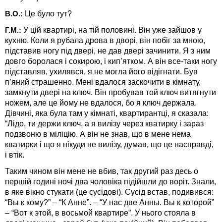
Це було тут?
В.О.:
У цій квартирі, на тій половині. Він уже зайшов у
Г.М.:
кухню. Коли я рубала дрова в дворі, він побіг за мною,
підставив ногу під двері, не дав двері зачинити. Я з ним
довго боролася і сокирою, і кип’ятком. А він все-таки ногу
підставляв, ухилявся, я не могла його відігнати. Був
п’яний страшенно. Мені вдалося заскочити в кімнату,
замкнути двері на ключ. Він пробував той ключ витягнути
ножем, але це йому не вдалося, бо я ключ держала.
Дівчині, яка була там у кімнаті, квартирантці, я сказала:
“Лідо, ти держи ключ, а я вилізу через кватирку і зараз
подзвоню в міліцію. А він не знав, що в мене нема
кватирки і що я нікуди не вилізу, думав, що це насправді,
і втік.
Таким чином він мене не вбив, так другий раз десь о
першій годині ночі два чоловіка підійшли до воріт. Знали,
в яке вікно стукати (це сусідові). Сусід встав, подивився:
“Вы к кому?” – “К Анне”. – “У нас две Анны. Вы к которой”
– “Вот к этой, в восьмой квартире”. У нього стояла в