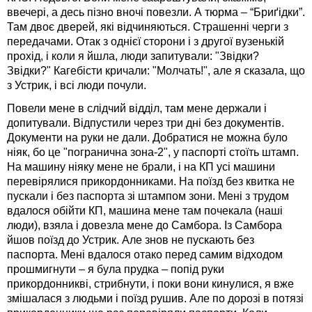
ввечері, а десь пізно вночі повезли. А тюрма – “Бриґідки”.
Там двоє дверей, які відчиняються. Страшенні черги з
передачами. Отак з однієї сторони і з другої вузенькій
прохід, і коли я йшла, люди запитували: "Звідки?
Звідки?" Кагебісти кричали: "Молчать!", але я сказала, що
з Устрик, і всі люди почули.
Повели мене в слідчий відділ, там мене держали і
допитували. Відпустили через три дні без документів.
Документи на руки не дали. Добратися не можна було
ніяк, бо це "погранична зона-2", у паспорті стоїть штамп.
На машину ніяку мене не брали, і на КП усі машини
перевірялися прикордонниками. На поїзд без квитка не
пускали і без паспорта зі штампом зони. Мені з трудом
вдалося обійти КП, машина мене там почекала (наші
люди), взяла і довезла мене до Самбора. Із Самбора
йшов поїзд до Устрик. Але знов не пускають без
паспорта. Мені вдалося отако перед самим відходом
прошмигнути – я була прудка – попід руки
прикордонникві, стрибнути, і поки вони кинулися, я вже
змішалася з людьми і поїзд рушив. Але по дорозі в потязі