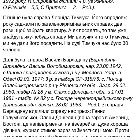
1972 року. Н.Строката дістали 4 р. ув’язнення,
О.Різників – 5,5, О.Притика – 2. – Ред.).
Пізніше була справа Леоніда Тимчука. Його впродовж
року саджали по загальнокримінальних справах два
рази, щоб забрати квартиру. А як посадять, то там уже
знайдуть яку-небудь справу. Ми виручили того Тимчука,
ми не дали його посадити. На суді Тимчука нас було 30
чоловік.
Далі була справа Василя Барладяну
(Барладяну-
Бирладник Василь Володимирович, нар. 23.08.1942,
с.Шибка Григоріопольського р-ну, Молдова. Заар. в
Одесі 02.03. 1977: 3 р. в таборі ОР-318/76, с. Полиці
Володимерецького р-ну Рівненської обл.. Заар. 29.02.
1980: табір № 28 у м. Сніжне Донецької обл., з 17.01.
1981 - табір № 82 у с. Гостре Червоноармійського р-ну
Донецької обл. Звільн. 28.02. 1983. – Ред.).
Зі справи
Барладяну виділили справу нас трьох: Ганни
Голумбієвської, Олени Даніелян (вона зараз в Америці,
Бостоні, це напіввірменка, напівєврейка, дуже хороша
дівчина, журналістикою зараз займається) і мою. Проти
тих двох нічого не сфабрикували, а за мене взялися так