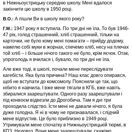
в Нижньоустрицьку середню школу. Мені вдалося
закінчити цю школу в 1950 році.
А пішли Ви в школу якого року?
В.О.:
1947 року я вступила. По три дні не їла. То був 1946-
Г.М.:
47 рік, голод страшенний, хліб страшенний, тільки на
карточки, не було кому мені помагати – прийду додому,
нам
е
лю собі муки в жорнах, спечемо хліб, несу на плечах
той хліб – і більше нічого такого не було, крім яєчок. Отак,
упроголодь я вчилася і, бувало, по три дні не їла.
Але вже тоді, в школі, почали мене переслідувати
кагебісти. Яка була причина? Наш клас довго опирався,
щоб не вступати до комсомолу. Пояснили це так, що
нібито я навчила. І вже мене тягали в КГБ, вже навіть
збиралися заарештувати. Одного разу заарештували і
під конвоєм відвезли до Дрогобича. Там я дні три
проходила слідство. Їсти мені не давали нічого, я була
дуже голодна. Я ні в чому не признавалася, і слідчий
мене відпустив. Це було приблизно в 1949 році.
Утримували мене спочатку в Нижньоустрицькій тюрмі, в
КПЗ. Недовго. Вони мене заарештували, скажімо,