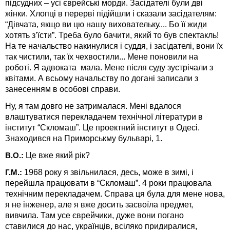
підсудних – усі єврейські морди. Засідателі були дві
жінки. Хлопці в перерві підійшли і сказали засідателям:
“Дівчата, якщо ви цю нашу виховательку.... Бо її жиди
хотять з’їсти”. Треба було бачити, який то був спектакль!
На те начальство накинулися і суддя, і засідателі, вони їх
так чистили, так їх чехвостили... Мене поновили на
роботі. Я адвоката мала. Мене після суду зустрічали з
квітами. А всьому начальству по догані записали з
занесенням в особові справи.
Ну, я там довго не затрималася. Мені вдалося
влаштуватися перекладачем технічної літератури в
інститут “Скломаш”. Це проектний інститут в Одесі.
Знаходився на Приморськму бульварі, 1.
Це вже який рік?
В.О.:
1968 року я звільнилася, десь, може в зимі, і
Г.М.:
перейшла працювати в “Скломаш”. 4 роки працювала
технічним перекладачем. Справа ця була для мене нова,
я не інженер, але я вже досить засвоїла предмет,
вивчила. Там усе єврейчики, дуже вони погано
ставилися до нас, українців, всіляко придиралися,