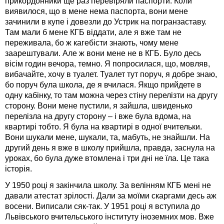
прикордонники ще раз перевіряли паспорти. Коли
виявилося, що в мене нема паспорта, вони мене
зачинили в купе і довезли до Устрик на погранзаставу.
Там мали б мене КГБ віддати, але я вже там не
переживала, бо ж кагебісти знають, чому мене
заарештували. Але ж вони мене не в КГБ. Було десь
вісім годин вечора, темно. Я попросилася, що, мовляв,
вибачайте, хочу в туалет. Туалет тут поруч, я добре знаю,
бо поруч була школа, де я вчилася. Якщо прийдете в
одну кабінку, то там можна через стіну перелізти на другу
сторону. Вони мене пустили, я зайшла, швиденько
перелізла на другу сторону – і вже була вдома, на
квартирі тобто. Я була на квартирі в одної вчительки.
Вони шукали мене, шукали, та, мабуть, не знайшли. На
другий день я вже в школу прийшла, правда, заснула на
уроках, бо була дуже втомлена і три дні не їла. Це така
історія.
У 1950 році я закінчила школу. За велінням КГБ мені не
давали атестат зрілості. Дали за моїми скаргами десь аж
восени. Виписали сяк-так. У 1951 році я вступила до
Львівського вчительського інституту іноземних мов. Вже