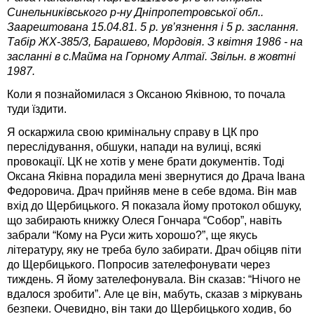
Синельниківського р-ну Дніпропетровської обл..
Заарештована 15.04.81. 5 р. ув’язнення і 5 р. заслання.
Табір ЖХ-385/3, Барашево, Мордовія. З квітня 1986 - на
засланні в с.Майма на Горному Алтаї. Звільн. в жовтні
1987.
Коли я познайомилася з Оксаною Яківною, то почала
туди їздити.
Я оскаржила свою кримінальну справу в ЦК про
переслідування, обшуки, напади на вулиці, всякі
провокації. ЦК не хотів у мене брати документів. Тоді
Оксана Яківна порадила мені звернутися до Драча Івана
Федоровича. Драч прийняв мене в себе вдома. Він мав
вхід до Щербицького. Я показала йому протокол обшуку,
що забирають книжку Олеся Гончара “Собор”, навіть
забрали “Кому на Руси жить хорошо?”, ще якусь
літературу, яку не треба було забирати. Драч обіцяв піти
до Щербицького. Попросив зателефонувати через
тиждень. Я йому зателефонувала. Він сказав: “Нічого не
вдалося зробити”. Але це він, мабуть, сказав з міркувань
безпеки. Очевидно, він таки до Щербицького ходив, бо