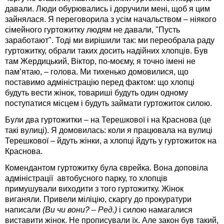
давали. Люди обурювались і доручили мені, щоб я цим
зайнялася. Я переговорила з усім начальством – ніякого
сімейного гуртожитку людям не давали, "Пусть
заработают". Тоді ми вирішили так: ми переобрала раду
гуртожитку, обрали таких досить надійних хлопців. Був
там Жердицький, Віктор, по-моєму, я точно імені не
пам’ятаю, – голова. Ми тихенько домовилися, що
поставимо адміністрацію перед фактом: що хлопці
будуть вести жінок, товариші будуть один одному
поступатися місцем і будуть займати гуртожиток силою.
Були два гуртожитки – на Терешкової і на Краснова (це
такі вулиці). Я домовилась: коли я працювала на вулиці
Терешкової – йдуть жінки, а хлопці йдуть у гуртожиток на
Краснова.
Комендантом гуртожитку була єврейка. Вона доповіла
адміністрації автобусного парку, то хлопців
примушували виходити з того гуртожитку. Жінок
виганяли. Привели міліцію, скаргу до прокуратури
написали
(Ви чи вони? – Ред.)
і силою намагалися
виставити жінок. Не прописували їх. Але закон був такий,