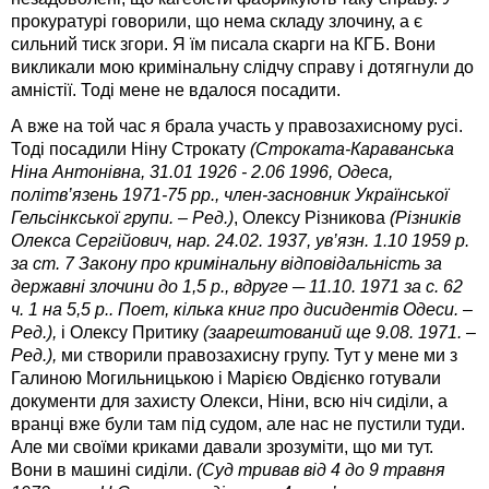
прокуратурі говорили, що нема складу злочину, а є
сильний тиск згори. Я їм писала скарги на КГБ. Вони
викликали мою кримінальну слідчу справу і дотягнули до
амністії. Тоді мене не вдалося посадити.
А вже на той час я брала участь у правозахисному русі.
Тоді посадили Ніну Строкату
(Строката-Караванська
Ніна Антонівна, 31.01 1926 - 2.06 1996, Одеса,
політв’язень 1971-75 рр., член-засновник Української
Гельсінкської групи. – Ред.)
, Олексу Різникова
(Різників
Олекса Сергійович, нар. 24.02. 1937, ув’язн. 1.10 1959 р.
за ст. 7 Закону про кримінальну відповідальність за
державні злочини до 1,5 р., вдруге ─ 11.10. 1971 за с. 62
ч. 1 на 5,5 р.. Поет, кілька книг про дисидентів Одеси. –
Ред.),
і Олексу Притику
(заарештований ще 9.08. 1971. –
Ред.),
ми створили правозахисну групу. Тут у мене ми з
Галиною Могильницькою і Марією Овдієнко готували
документи для захисту Олекси, Ніни, всю ніч сиділи, а
вранці вже були там під судом, але нас не пустили туди.
Але ми своїми криками давали зрозуміти, що ми тут.
Вони в машині сиділи.
(Суд тривав від 4 до 9 травня