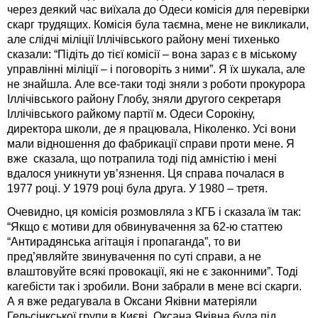
через деякий час виїхала до Одеси комісія для перевірки
скарг трудящих. Комісія була таємна, мене не викликали,
але слідчі міліції Іллічівського району мені тихенько
сказали: “Підіть до тієї комісії – вона зараз є в міському
управлінні міліції – і поговоріть з ними”. Я їх шукала, але
не знайшла. Але все-таки тоді зняли з роботи прокурора
Іллічівського району Глобу, зняли другого секретаря
Іллічівського райкому партії м. Одеси Сорокіну,
директора школи, де я працювала, Ніколенко. Усі вони
мали відношення до фабрикації справи проти мене. Я
вже сказала, що потрапила тоді під амністію і мені
вдалося уникнути ув’язнення. Ця справа почалася в
1977 році. У 1979 році була друга. У 1980 – третя.
Очевидно, ця комісія розмовляла з КГБ і сказала їм так:
“Якщо є мотиви для обвинувачення за 62-ю статтею
“Антирадянська агітація і пропаганда”, то ви
пред’являйте звинувачення по суті справи, а не
влаштовуйте всякі провокації, які не є законними”. Тоді
кагебісти так і зробили. Вони забрали в мене всі скарги.
А я вже редагувала в Оксани Яківни матеріяли
Гельсінкської групи в Києві. Оксана Яківна була під