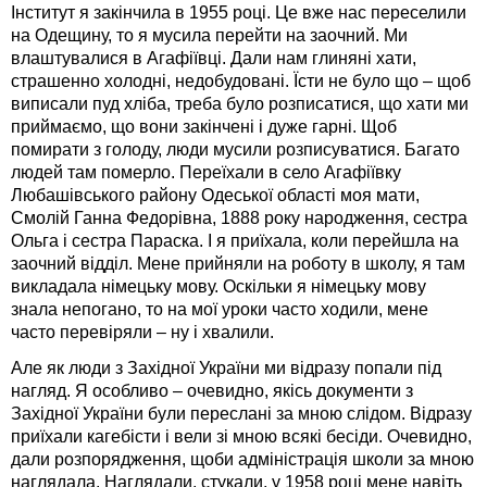
Інститут я закінчила в 1955 році. Це вже нас переселили
на Одещину, то я мусила перейти на заочний. Ми
влаштувалися в Агафіївці. Дали нам глиняні хати,
страшенно холодні, недобудовані. Їсти не було що – щоб
виписали пуд хліба, треба було розписатися, що хати ми
приймаємо, що вони закінчені і дуже гарні. Щоб
помирати з голоду, люди мусили розписуватися. Багато
людей там померло. Переїхали в село Агафіївку
Любашівського району Одеської області моя мати,
Смолій Ганна Федорівна, 1888 року народження, сестра
Ольга і сестра Параска. І я приїхала, коли перейшла на
заочний відділ. Мене прийняли на роботу в школу, я там
викладала німецьку мову. Оскільки я німецьку мову
знала непогано, то на мої уроки часто ходили, мене
часто перевіряли – ну і хвалили.
Але як люди з Західної України ми відразу попали під
нагляд. Я особливо – очевидно, якісь документи з
Західної України були переслані за мною слідом. Відразу
приїхали кагебісти і вели зі мною всякі бесіди. Очевидно,
дали розпорядження, щоби адміністрація школи за мною
наглядала. Наглядали, стукали, у 1958 році мене навіть