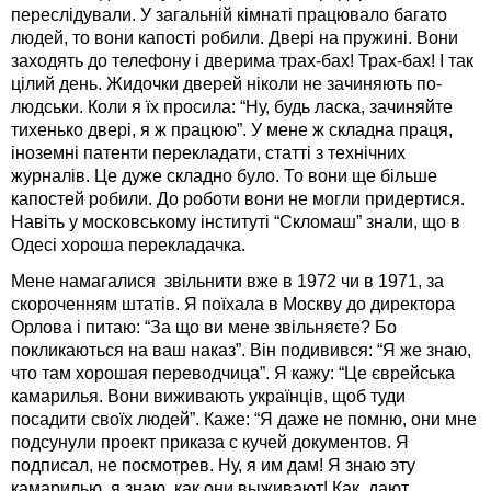
переслідували. У загальній кімнаті працювало багато
людей, то вони капості робили. Двері на пружині. Вони
заходять до телефону і дверима трах-бах! Трах-бах! І так
цілий день. Жидочки дверей ніколи не зачиняють по-
людськи. Коли я їх просила: “Ну, будь ласка, зачиняйте
тихенько двері, я ж працюю”. У мене ж складна праця,
іноземні патенти перекладати, статті з технічних
журналів. Це дуже складно було. То вони ще більше
капостей робили. До роботи вони не могли придертися.
Навіть у московському інституті “Скломаш” знали, що в
Одесі хороша перекладачка.
Мене намагалися звільнити вже в 1972 чи в 1971, за
скороченням штатів. Я поїхала в Москву до директора
Орлова і питаю: “За що ви мене звільняєте? Бо
покликаються на ваш наказ”. Він подивився: “Я же знаю,
что там хорошая переводчица”. Я кажу: “Це єврейська
камарилья. Вони виживають українців, щоб туди
посадити своїх людей”. Каже: “Я даже не помню, они мне
подсунули проект приказа с кучей документов. Я
подписал, не посмотрев. Ну, я им дам! Я знаю эту
камарилью, я знаю, как они выживают! Как дают