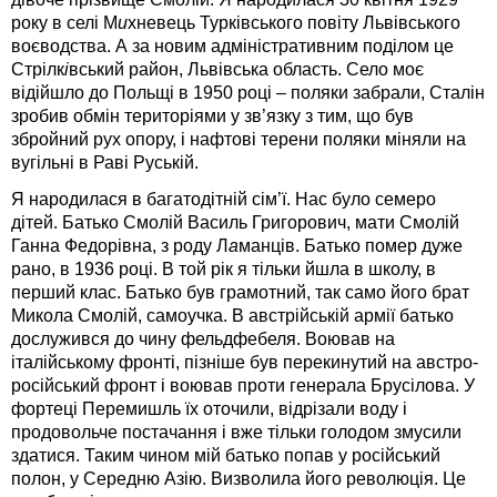
року в селі М
и
хневець Турківського повіту Львівського
воєводства. А за новим адміністративним поділом це
Стрілк
і
вський район, Львівська область. Село моє
відійшло до Польщі в 1950 році – поляки забрали, Сталін
зробив обмін територіями у зв’язку з тим, що був
збройний рух опору, і нафтові терени поляки міняли на
вугільні в Раві Руській.
Я народилася в багатодітній сім’ї. Нас було семеро
дітей. Батько Смолій Василь Григорович, мати Смолій
Ганна Федорівна, з роду Л
а
манців. Батько помер дуже
рано, в 1936 році. В той рік я тільки йшла в школу, в
перший клас. Батько був грамотний, так само його брат
Микола Смолій, самоучка. В австрійській армії батько
дослужився до чину фельдфебеля. Воював на
італійському фронті, пізніше був перекинутий на австро-
російський фронт і воював проти генерала Брусілова. У
фортеці Перемишль їх оточили, відрізали воду і
продовольче постачання і вже тільки голодом змусили
здатися. Таким чином мій батько попав у російський
полон, у Середню Азію. Визволила його революція. Це