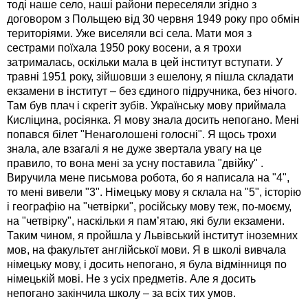
тоді наше село, наші райони переселяли згідно з
договором з Польщею від 30 червня 1949 року про обмін
територіями. Уже виселяли всі села. Мати моя з
сестрами поїхала 1950 року восени, а я трохи
затрималась, оскільки мала в цей інститут вступати. У
травні 1951 року, зійшовши з ешелону, я пішла складати
екзамени в інститут – без єдиного підручника, без нічого.
Там був плач і скрегіт зубів. Українську мову приймала
Кисліцина, росіянка. Я мову знала досить непогано. Мені
попався білет "Ненаголошені голосні". Я щось трохи
знала, але взагалі я не дуже звертала увагу на це
правило, то вона мені за усну поставила "двійку" .
Виручила мене письмова робота, бо я написала на "4",
то мені вивели "3". Німецьку мову я склала на "5", історію
і географію на "четвірки", російську мову теж, по-моєму,
на "четвірку", наскільки я пам’ятаю, які були екзамени.
Таким чином, я пройшла у Львівський інститут іноземних
мов, на факультет англійської мови. Я в школі вивчала
німецьку мову, і досить непогано, я була відмінниця по
німецькій мові. Не з усіх предметів. Але я досить
непогано закінчила школу – за всіх тих умов.