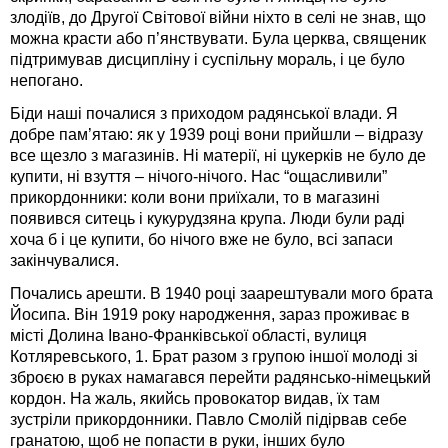
злодіїв, до Другої Світової війни ніхто в селі не знав, що
можна красти або п’янствувати. Була церква, священик
підтримував дисципліну і суспільну мораль, і це було
непогано.
Біди наші почалися з приходом радянської влади. Я
добре пам’ятаю: як у 1939 році вони прийшли – відразу
все щезло з магазинів. Ні матерії, ні цукерків не було де
купити, ні взуття – нічого-нічого. Нас “ощасливили”
прикордонники: коли вони приїхали, то в магазині
появився ситець і кукурудзяна крупа. Люди були раді
хоча б і це купити, бо нічого вже не було, всі запаси
закінчувалися.
Почались арешти. В 1940 році заарештували мого брата
Йосипа. Він 1919 року народження, зараз проживає в
місті Долина Івано-Франківської області, вулиця
Котляревського, 1. Брат разом з групою іншої молоді зі
зброєю в руках намагався перейти радянсько-німецький
кордон. На жаль, якийсь провокатор видав, їх там
зустріли прикордонники. Павло Смолій підірвав себе
гранатою, щоб не попасти в руки, інших було