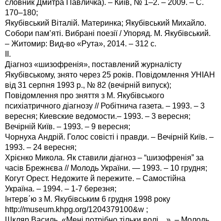
словник Дмитра Павличка). – Київ, № 1–2. – 2009. – С.
170–180;
Якубівський Віталій. Материнка; Якубівський Михайло.
Собори пам’яті. Вибрані поезії / Упоряд. М. Якубівський.
– Житомир: Вид-во «Рута», 2014. – 312 с.
ІІ.
Діагноз «шизофренія», поставлений журналісту
Якубівському, знято через 25 років. Повідомлення УНІАН
від 31 серпня 1993 р., № 82 (вечірній випуск);
Повідомлення про зняття з М. Якубівського
психіатричного діагнозу // Робітнича газета. – 1993. – 3
вересня; Киевские ведомости.– 1993. – 3 вересня;
Вечірній Київ. – 1993. – 9 вересня;
Чорнуха Андрій. Голос совісті і правди. – Вечірній Київ. –
1993. – 24 вересня;
Хрієнко Микола. Як ставили діагноз – “шизофренія” за
часів Брежнєва // Молодь України. — 1993. – 10 грудня;
Когут Орест. Недожите й пережите. – Самостійна
Україна. – 1994. – 1-7 березня;
Інтерв΄ю з М. Якубівським 6 грудня 1998 року
http://museum.khpg.org/1204379100&w ;
Шкляр Василь. «Мені потрібно тільки волі…». – Молодь