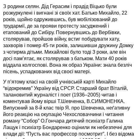
З родини селян. Дід Герасим і прадід Віцько були
розкуркулені і вигнані зі своїх хат. Батько Михайло, 22
років, щойно одружившись, був мобілізований до
трудармії, де за прояви протесту засуджений і
етапований до Сибіру. Повернувшись до Вербівки,
столярував, пройшов війну, встиг побудувати хату,
захворів і помер 45-ти років, залишивши дружину Домку
з чотирма дітьми. Михайлові було тоді 3 роки, але він
досі пам’ятає, як столярував з батьком. Мати 40 років
віддала колгоспові. Вона як образ України: знала безліч
пісень, успадкованих від своєї матері.
У п’ятому класі на своїй учнівській карті Михайло
“відокремив” Україну від СРСР. Старший брат Віталій,
талановитий журналіст і поет (1936–2005) читав і
коментував йому вірші Т.Шевченка, В.СИМОНЕНКА.
Випускний за 8-й клас твір Я. про Шевченка, неґативну
його реакцію на окупацію Чехословаччини і читання
роману “Собор” О.Гончара дитячий психіатр Галина
Лащук і психіатр Бондаренко оцінили як небезпечні для
влади дії: “Пусть вас профессор посмотрит”. І без відома