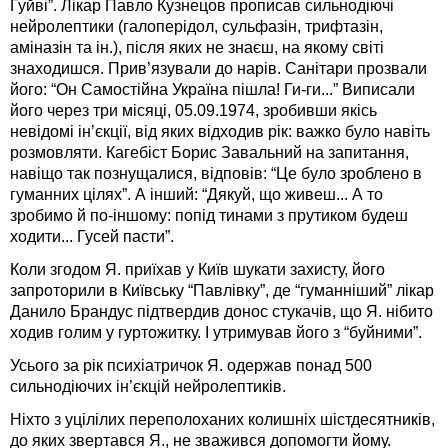
Гуйві”. Лікар Павло Кузнецов прописав сильнодіючі
нейролептики (галоперідол, сульфазін, трифтазін,
аміназін та ін.), після яких не знаєш, на якому світі
знаходишся. Прив’язували до нарів. Санітари прозвали
його: “Он Самостійна Україна пішла! Ги-ги...” Виписали
його через три місяці, 05.09.1974, зробивши якісь
невідомі ін’єкції, від яких відходив рік: важко було навіть
розмовляти. Кагебіст Борис Завальний на запитання,
навіщо так познущалися, відповів: “Це було зроблено в
гуманних цілях”. А інший: “Дякуй, що живеш... А то
зробимо й по-іншому: попід тинами з прутиком будеш
ходити... Гусей пасти”.
Коли згодом Я. приїхав у Київ шукати захисту, його
запроторили в Київську “Павлівку”, де “гуманніший” лікар
Данило Брандус підтвердив донос стукачів, що Я. нібито
ходив голим у гуртожитку. І утримував його з “буйними”.
Усього за рік психіатричок Я. одержав понад 500
сильнодіючих ін’єкцій нейролептиків.
Ніхто з уцілілих переполоханих колишніх шістдесятників,
до яких звертався Я., не зважився допомогти йому.