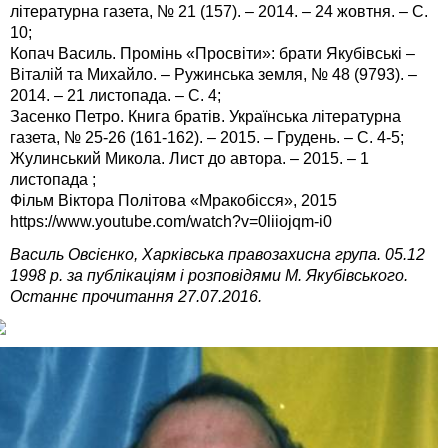
літературна газета, № 21 (157). – 2014. – 24 жовтня. – С.
10;
Копач Василь. Промінь «Просвіти»: брати Якубівські –
Віталій та Михайло. – Ружинська земля, № 48 (9793). –
2014. – 21 листопада. – С. 4;
Засенко Петро. Книга братів. Українська літературна
газета, № 25-26 (161-162). – 2015. – Грудень. – С. 4-5;
Жулинський Микола. Лист до автора. – 2015. – 1
листопада ;
Фільм Віктора Політова «Мракобісся», 2015
https://www.youtube.com/watch?v=0liiojqm-i0
Василь Овсієнко, Харківська правозахисна група. 05.12
1998 р. за публікаціям і розповідями М. Якубівського.
Останнє прочитання 27.07.2016.