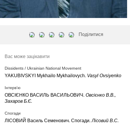
Поділитися
Вас може зацікавити
Dissidents / Ukrainian National Movement
YAKUBIVSKYI Mykhailo Mykhailovych.
Vasyl Ovsiyenko
Інтерв’ю
ОВСІЄНКО ВАСИЛЬ ВАСИЛЬОВИЧ.
Овсієнко В.В.,
Захаров Б.Є.
Спогади
ЛІСОВИЙ Василь Семенович. Спогади.
Лісовий В.С.