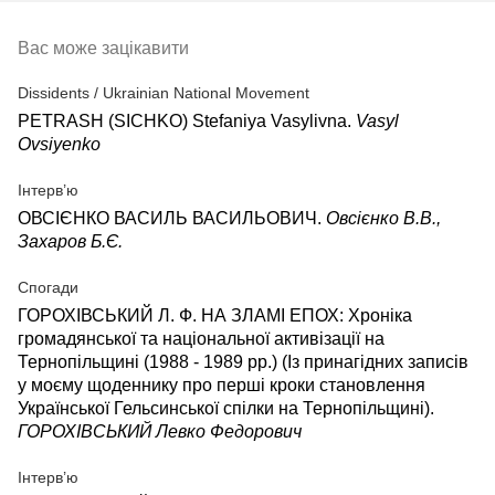
Вас може зацікавити
Dissidents / Ukrainian National Movement
PETRASH (SICHKO) Stefaniya Vasylivna.
Vasyl
Ovsiyenko
Інтерв’ю
ОВСІЄНКО ВАСИЛЬ ВАСИЛЬОВИЧ.
Овсієнко В.В.,
Захаров Б.Є.
Спогади
ГОРОХІВСЬКИЙ Л. Ф. НА ЗЛАМІ ЕПОХ: Хроніка
громадянської та національної активізації на
Тернопільщині (1988 - 1989 рр.) (Із принагідних записів
у моєму щоденнику про перші кроки становлення
Української Гельсинської спілки на Тернопільщині).
ГОРОХІВСЬКИЙ Левко Федорович
Інтерв’ю