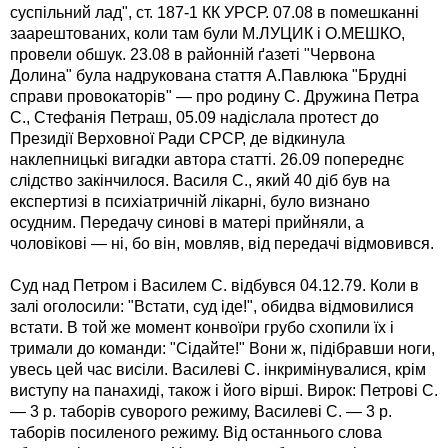
суспільний лад", ст. 187-1 КК УРСР. 07.08 в помешканні
заарештованих, коли там були М.ЛУЦИК і О.МЕШКО,
провели обшук. 23.08 в районній ґазеті "Червона
Долина" була надрукована стаття А.Павлюка "Брудні
справи провокаторів" — про родину С. Дружина Петра
С., Стефанія Петраш, 05.09 надіслала протест до
Президії Верховної Ради СРСР, де відкинула
наклепницькі вигадки автора статті. 26.09 попереднє
слідство закінчилося. Василя С., який 40 діб був на
експертизі в психіатричній лікарні, було визнано
осудним. Передачу синові в матері прийняли, а
чоловікові — ні, бо він, мовляв, від передачі відмовився.
Суд над Петром і Василем С. відбувся 04.12.79. Коли в
залі оголосили: "Встати, суд іде!", обидва відмовилися
встати. В той же момент конвоїри грубо схопили їх і
тримали до команди: "Сідайте!" Вони ж, підібравши ноги,
увесь цей час висіли. Василеві С. інкримінувалися, крім
виступу на панахиді, також і його вірші. Вирок: Петрові С.
— 3 р. таборів суворого режиму, Василеві С. — 3 р.
таборів посиленого режиму. Від останнього слова