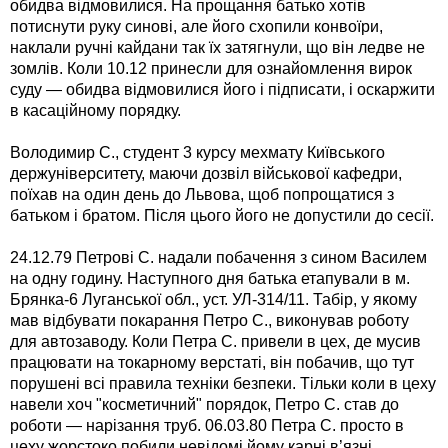
обидва відмовилися. На прощання батько хотів
потиснути руку синові, але його схопили конвоїри,
наклали ручні кайдани так їх затягнули, що він ледве не
зомлів. Коли 10.12 принесли для ознайомлення вирок
суду — обидва відмовилися його і підписати, і оскаржити
в касаційному порядку.
Володимир С., студент 3 курсу мехмату Київського
держуніверситету, маючи дозвіл військової кафедри,
поїхав на один день до Львова, щоб попрощатися з
батьком і братом. Після цього його не допустили до сесії.
24.12.79 Петрові С. надали побачення з сином Василем
на одну годину. Наступного дня батька етапували в м.
Брянка-6 Луганської обл., уст. УЛ-314/11. Табір, у якому
мав відбувати покарання Петро С., виконував роботу
для автозаводу. Коли Петра С. привели в цех, де мусив
працювати на токарному верстаті, він побачив, що тут
порушені всі правила техніки безпеки. Тільки коли в цеху
навели хоч "косметичний" порядок, Петро С. став до
роботи — нарізання труб. 06.03.80 Петра С. просто в
цеху жорстоко побили невідомі йому карні в’язні.