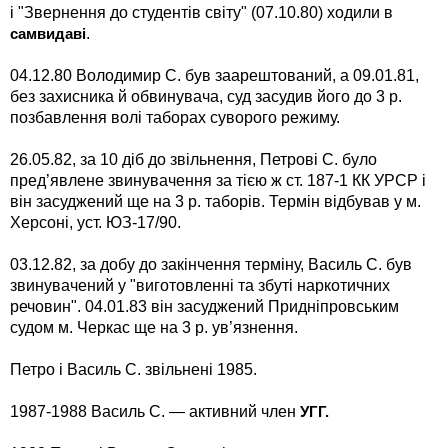
і "Звернення до студентів світу" (07.10.80) ходили в
.
самвидаві
04.12.80 Володимир С. був заарештований, а 09.01.81,
без захисника й обвинувача, суд засудив його до 3 р.
позбавлення волі таборах суворого режиму.
26.05.82, за 10 діб до звільнення, Петрові С. було
пред’явлене звинувачення за тією ж ст. 187-1 КК УРСР і
він засуджений ще на 3 р. таборів. Термін відбував у м.
Херсоні, уст. ЮЗ-17/90.
03.12.82, за добу до закінчення терміну, Василь С. був
звинувачений у "виготовленні та збуті наркотичних
речовин". 04.01.83 він засуджений Придніпровським
судом м. Черкас ще на 3 р. ув’язнення.
Петро і Василь С. звільнені 1985.
1987-1988 Василь С. — активний член
УГГ.