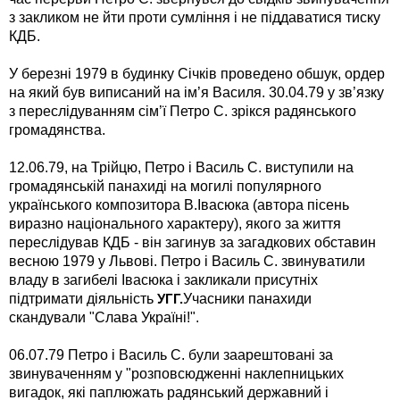
з закликом не йти проти сумління і не піддаватися тиску
КДБ.
У березні 1979 в будинку Січків проведено обшук, ордер
на який був виписаний на ім’я Василя. 30.04.79 у зв’язку
з переслідуванням сім’ї Петро С. зрікся радянського
громадянства.
12.06.79, на Трійцю, Петро і Василь С. виступили на
громадянській панахиді на могилі популярного
українського композитора В.Івасюка (автора пісень
виразно національного характеру), якого за життя
переслідував КДБ - він загинув за загадкових обставин
весною 1979 у Львові. Петро і Василь С. звинуватили
владу в загибелі Івасюка і закликали присутніх
підтримати діяльність
Учасники панахиди
УГГ.
скандували "Слава Україні!".
06.07.79 Петро і Василь С. були заарештовані за
звинуваченням у "розповсюдженні наклепницьких
вигадок, які паплюжать радянський державний і