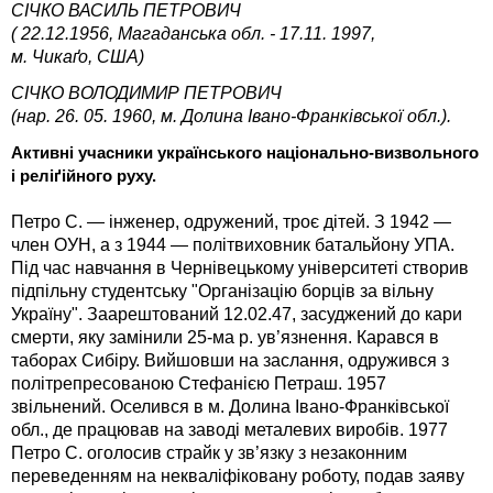
СІЧКО ВАСИЛЬ ПЕТРОВИЧ
( 22.12.1956, Магаданська обл. - 17.11. 1997,
м. Чикаґо, США)
СІЧКО ВОЛОДИМИР ПЕТРОВИЧ
(нар. 26. 05. 1960, м. Долина Івано-Франківської обл.).
Активні учасники українського національно-визвольного
і реліґійного руху.
Петро С. — інженер, одружений, троє дітей. З 1942 —
член ОУН, а з 1944 — політвиховник батальйону УПА.
Під час навчання в Чернівецькому університеті створив
підпільну студентську "Організацію борців за вiльну
Україну". Заарештований 12.02.47, засуджений до кари
смерти, яку замінили 25-ма р. ув’язнення. Карався в
таборах Сибіру. Вийшовши на заслання, одружився з
політрепресованою Стефанією Петраш. 1957
звільнений. Оселився в м. Долина Івано-Франківської
обл., де працював на заводі металевих виробів. 1977
Петро С. оголосив страйк у зв’язку з незаконним
переведенням на некваліфіковану роботу, подав заяву