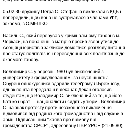
05.02.80 дружину Петра С. Стефанію викликали в КДБ і
попередили, щоб вона не зустрічалася з членами
,
УГГ
зокрема, з О.МЕШКО.
Василь С., який перебував у кримінальному таборі в м.
Черкаси, на побаченні з матір’ю просив звернутися до
Асоціяції юристів з закликом домогтися розгляду питання
про статус політв’язня і переведення всіх політв’язнів до
окремого табору.
Володимир С. у березні 1980 був виключений з
університету з формулюванням "за неуспішність".
Обурені однокурсники вдарили телеґраму Л.Брежнєву,
однак пошта передала її в деканат. Декан оголосив
студентам, що Володимир С. виключений за те, що його
батько і брат — націоналісти і сидять у тюрмі. Володимир
С. на знак протесту проти незаконного виключення
відмовився від радянського громадянства і від служби в
армії. Підписані ним "Заява про відмову від
громадянства СРСР", адресовану ПВР УРСР (21.09.80),