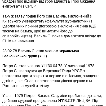
урядові про відмову від громадянства і про бажання
еміґрувати з СРСР.
Таку ж заяву подав його син Василь, виключений з
Київського університету (факультет журналістики) з
ідеологічних причин (погрозою виключення сина КДБ
тиснув на батька, щоб вимусити його до
співробітництва). Василь С. почав домагатися виїзду до
США на навчання.
28.02.78 Василь С. став членом
Української
.
Гельсінкської групи (УГГ)
Петро С. став членом
30.04.78. У листопаді 1978
УГГ
Петро С. звернувся до Верховної Ради УРСР з
протестом проти закриття церкви в с. Ілемня, знищення
дзвіниці в с. Спас, перетворення діючої церкви в м.
Рожнятів на музей атеїзму.
У січні 1979 Петро і Василь С. зуміли пробитися до зали,
де йшов судовий процес члена
В.СТРІЛЬЦІВА. Під
УГГ
час перерви Петро С. звернувся до свідків звинувачення