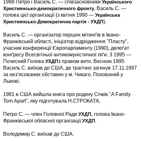
1988 Петро і Василь С. — співзасновники
Українського
, Василь С. —
Християнсько-демократичного фронту
голова цієї організації (з квітня 1990 —
Українська
).
Християнсько-Демократична партія - УХДП
Василь С. — організатор перших мітинґів в Івано-
Франківській області, ініціатор відродження "Пласту",
учасник конференції Європарламенту (1990), делеґат
конґресу Всесвітньої антикомуністичної ліґи. З 1995 —
Почесний Голова
з правом вето. Весною 1995
УХДП
Василь С. виїхав до США, де трагічно загинув 17.11.1997
за нез’ясованих обставин у м. Чикаго. Похований у
Львові.
1981 в США вийшла книга про родину Січків "A Family
Torn Apart", яку підготувала Н.СТРОКАТА.
Петро С. — член Головної Ради
, голова Івано-
УХДП
Франківської обласної організації
.
УХДП
Володимир С. виїхав до США.