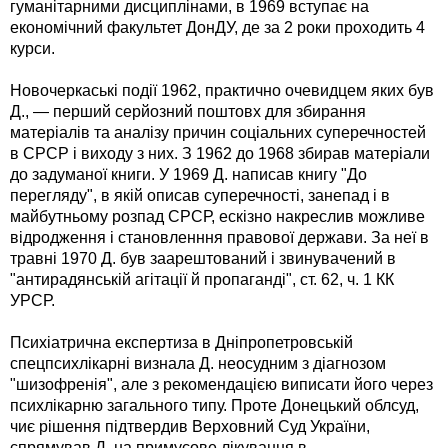
гуманітарними дисциплінами, в 1969 вступає на
економічний факультет ДонДУ, де за 2 роки проходить 4
курси.
Новочеркаські події 1962, практично очевидцем яких був
Д., — перший серйозний поштовх для збирання
матеріалів та аналізу причин соціальних суперечностей
в СРСР і виходу з них. З 1962 до 1968 збирав матеріали
до задуманої книги. У 1969 Д. написав книгу "До
перегляду", в якій описав суперечності, занепад і в
майбутньому розпад СРСР, ескізно накреслив можливе
відродження і становленння правової держави. За неї в
травні 1970 Д. був заарештований і звинувачений в
"антирадянській агітації й пропаганді", ст. 62, ч. 1 КК
УРСР.
Психіатрична експертиза в Дніпропетровській
спецпсихлікарні визнала Д. неосудним з діагнозом
"шизофренія", але з рекомендацією виписати його через
психлікарню загального типу. Проте Донецький облсуд,
чиє рішення підтвердив Верховний Суд України,
спрямував Д. на примусове лікування в