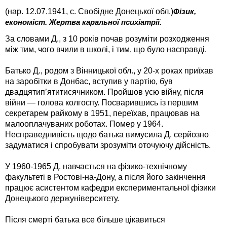
(нар. 12.07.1941, с. Свобідне Донецької обл.)
Фізик,
економіст. Жертва каральної психіатрії.
За словами Д., з 10 років почав розуміти розходження
між тим, чого вчили в школі, і тим, що було насправді.
Батько Д., родом з Вінницької обл., у 20-х роках приїхав
на заробітки в Донбас, вступив у партію, був
двадцятип’ятитисячником. Пройшов усю війну, після
війни — голова колгоспу. Посварившись із першим
секретарем райкому в 1951, переїхав, працював на
малооплачуваних роботах. Помер у 1964.
Несправедливість щодо батька вимусила Д. серйозно
задуматися і спробувати зрозуміти оточуючу дійсність.
У 1960-1965 Д. навчається на фізико-технічному
факультеті в Ростові-на-Дону, а після його закінчення
працює асистентом кафедри експериментальної фізики
Донецького держуніверситету.
Після смерті батька все більше цікавиться