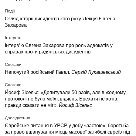
Події
Огляд історії дисидентського руху. Лекція Євгена
Захарова
Інтерв’ю
Інтерв’ю Євгена Захарова про роль адвокатів у
справах проти радянських дисидентів
Спогади
Непочутий російський Гавел.
Сергій Лукашевський
Спогади
Йосиф Зісельс: «Допитували 50 разів, але в жодному
протоколі не було моїх свідчень. Брехати не хотів,
правди сказати не міг».
Йосиф Зісельс
Дослідження
Єврейське питання в УРСР у добу «застою»: боротьба
за право вшанування місць масової загибелі євреїв під