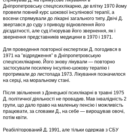
Дніпропетровську спецпсихлікарню, де влітку 1970 йому
провели повний курс шокової інсулінової терапії, а
восени спрямували до лікарні загального типу. Двічі Д.
звертався до суду з приводу відновлення його
дієздатності, але суд іґнорував його звернення, як і
звернення представників медицини в 1970 і 1971.
Для проведення повторної експертизи Д. погодився в
1971 на "відрядження" в Дніпропетровськую
спецпсихлікарню. Його знову лікували — повторно
застосували посилену інсуліно-шокову терапію і
протримали до листопада 1973. Лікування позначилося
на серці, на моральному стані.
Після звільнення з Донецької психлікарні в травні 1975
Д. політичної діяльності не провадив. Мав інвалідність 2
групи, що дало право на маленьку пенсію і можливість
працювати, за словами Д., на себе — вирощував овочі,
потім квіти.
Реабіліторований Д. 1991, але тільки одержав з СБУ