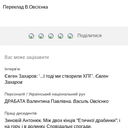
Переклад В.Овсієнка
Поділитися
Вас може зацікавити
Інтерв’ю
Євген Захаров: ‘...І тоді ми створили ХПГ’.
Євген
Захаров
Персоналії / Український національний рух
ДРАБАТА Валентина Павлівна.
Василь Овсієнко
Праці дисидентів
Зиновій Антонюк. Між двох кінців “Етичної драбинки”: і
на гору, і в долинку. Сповідальні спогади.