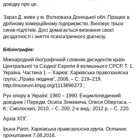
довідку про це.
Зараз Д. живе у м. Волноваха Донецької обл. Працює в
дрібному комерційному підприємстві. Виховує трьох
синів-підлітків. Досі домагається визнання своєї
дієздатності і зняття психіатричного діагнозу.
Бібліоґрафія:
Міжнародний біоґрафічний словник дисидентів країн
Центральної та Східної Європи й колишнього СРСР. Т. 1.
Україна. Частина 1. – Харків: Харківська правозахисна
група; „Права людини”, 2006. – C. 219–219.
http://museum.khpg.org/1113896373 ;
Рух опору в Україні: 1960 – 1990. Енциклопедичний
довідник / Передм. Осипа Зінкевича, Олеся Обертаса. –
К.: Смолоскип, 2010. – С. 200; 2-е вид.: 2012 р. – С. 220.
Архів ХПГ.
Ірина Рапп, Харківська правозахисна група. Останнє
прочитання 7.08.2016.